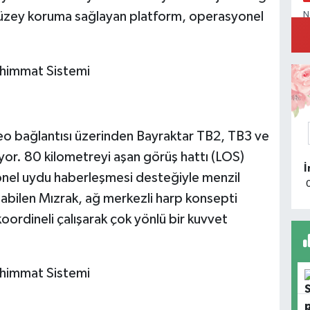
st düzey koruma sağlayan platform, operasyonel
N
E
video bağlantısı üzerinden Bayraktar TB2, TB3 ve
yor. 80 kilometreyi aşan görüş hattı (LOS)
M
yonel uydu haberleşmesi desteğiyle menzil
M
K
l olabilen Mızrak, ağ merkezli harp konsepti
oordineli çalışarak çok yönlü bir kuvvet
M
T
k
m