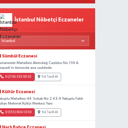
Beklentiler
İstanbul Nöbetçi Eczaneler
Sümbül Eczanesi
amanevler Mahallesi Alemdağ Caddesi No:159 A
anpark'ın ilerisinde ana caddede
0 (216) 335 00 35
Yol Tarifi Al
Kültür Eczanesi
akuplu Mahallesi 44. Sokak No:2 4 E-9 Yakuplu Fatih
ultan Mehmet Kültür Merkezi Yanı
0 (555) 804 10 50
Yol Tarifi Al
Narlı Bahçe Eczanesi