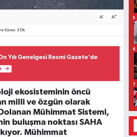
-
+
A
A
5
 Süresi: 3 Dk
6
 On Yılı Genelgesi Resmi Gazete’de
e
7
loji ekosisteminin öncü
n milli ve özgün olarak
lı Dolanan Mühimmat Sistemi,
nin buluşma noktası SAHA
çıkıyor. Mühimmat