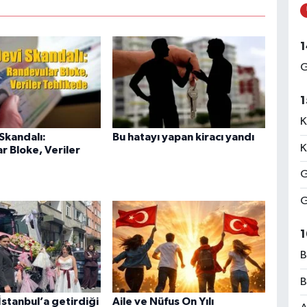
Ç
A
1
G
B
1
K
Skandalı:
Bu hatayı yapan kiracı yandı
K
r Bloke, Veriler
M
G
S
G
1
B
B
B
B
İstanbul’a getirdiği
Aile ve Nüfus On Yılı