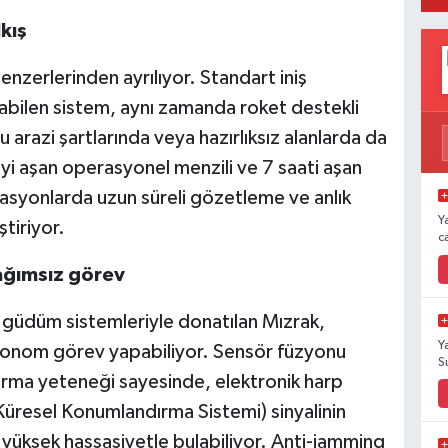
kış
nzerlerinden ayrılıyor. Standart iniş
apabilen sistem, aynı zamanda roket destekli
 arazi şartlarında veya hazırlıksız alanlarda da
yi aşan operasyonel menzili ve 7 saati aşan
erasyonlarda uzun süreli gözetleme ve anlık
Y
ştiriyor.
c
ağımsız görev
 güdüm sistemleriyle donatılan Mızrak,
Y
tonom görev yapabiliyor. Sensör füzyonu
S
ırma yeteneği sayesinde, elektronik harp
üresel Konumlandırma Sistemi) sinyalinin
 yüksek hassasiyetle bulabiliyor. Anti-jamming