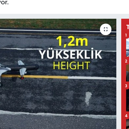
or.
1
2
3
4