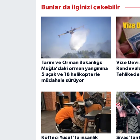
Bunlar da ilginizi çekebilir
Tarım ve Orman Bakanlığı:
Vize Devi 
Muğla’daki orman yangınına
Randevula
5 uçak ve 18 helikopterle
Tehlikede
müdahale sürüyor
Köfteci Yusuf’ta insanlık
Sivas’tan 