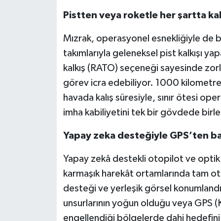
Pistten veya roketle her şartta kal
Mızrak, operasyonel esnekliğiyle de be
takımlarıyla geleneksel pist kalkışı y
kalkış (RATO) seçeneği sayesinde zorlu
görev icra edebiliyor. 1000 kilometre
havada kalış süresiyle, sınır ötesi op
imha kabiliyetini tek bir gövdede birle
Yapay zeka desteğiyle GPS’ten b
Yapay zekâ destekli otopilot ve optik
karmaşık harekât ortamlarında tam o
desteği ve yerleşik görsel konumland
unsurlarının yoğun olduğu veya GPS (K
engellendiği bölgelerde dahi hedefini