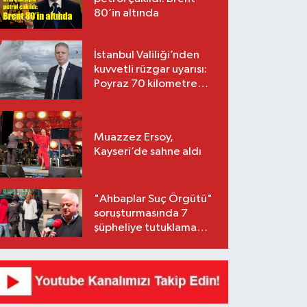
80’in altında
İstanbul Valiliği’nden
kuvvetli rüzgar uyarısı:
Poyraz 70 kilometre
hıza ulaşacak
Muazzez Ersoy,
Kayseri’de sahne aldı
"Ahbaplar Suç Örgütü"
soruşturmasında 7
şüpheliye tutuklama
talebi