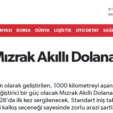
D
47
E
55
ST
ÜNYASI
BORSA
DÜNYA
LOJİSTİK
OTO DETAY
SAĞ
64
GR
65
Bİ
ızrak Akıllı Dol
13
BI
64
n olarak geliştirilen, 1000 kilometreyi aşan
iştirici bir güç olacak Mızrak Akıllı Do
da ilk kez sergilenecek. Standart iniş takı
 kalkış seçeneği sayesinde zorlu arazi şartl