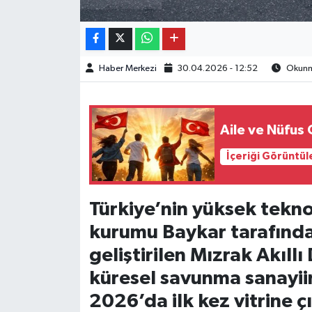
Haber Merkezi
30.04.2026 - 12:52
Okunma
Aile ve Nüfus
İçeriği Görüntül
Türkiye’nin yüksek tekno
kurumu Baykar tarafında
geliştirilen Mızrak Akıl
küresel savunma sanayii
2026’da ilk kez vitrine 