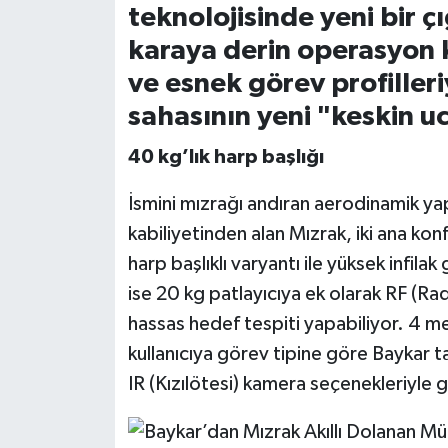
teknolojisinde yeni bir 
karaya derin operasyon k
ve esnek görev profille
sahasının yeni "keskin u
40 kg’lık harp başlığı
İsmini mızrağı andıran aerodinamik ya
kabiliyetinden alan Mızrak, iki ana kon
harp başlıklı varyantı ile yüksek infila
ise 20 kg patlayıcıya ek olarak RF (Rad
hassas hedef tespiti yapabiliyor. 4 me
kullanıcıya görev tipine göre Baykar t
IR (Kızılötesi) kamera seçenekleriyle 