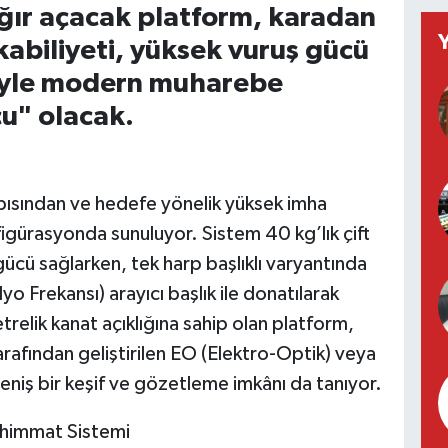
çığır açacak platform, karadan
abiliyeti, yüksek vuruş gücü
riyle modern muharebe
cu" olacak.
pısından ve hedefe yönelik yüksek imha
figürasyonda sunuluyor. Sistem 40 kg’lık çift
k gücü sağlarken, tek harp başlıklı varyantında
yo Frekansı) arayıcı başlık ile donatılarak
trelik kanat açıklığına sahip olan platform,
arafından geliştirilen EO (Elektro-Optik) veya
geniş bir keşif ve gözetleme imkânı da tanıyor.