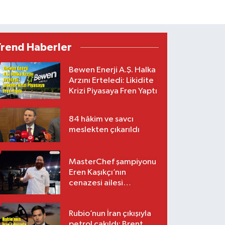
Trend Haberler
Bewen Enerji A.Ş. Halka
Arzını Erteledi: Likidite
Krizi Piyasaya Fren Yaptı
84 hâkim ve savcı
meslekten çıkarıldı
MasterChef şampiyonu
Eren Kaşıkçı’nın
cenazesi ailesi
tarafından teslim alındı
Rubio’nun İran çıkışıyla
petrol çakıldı: Brent