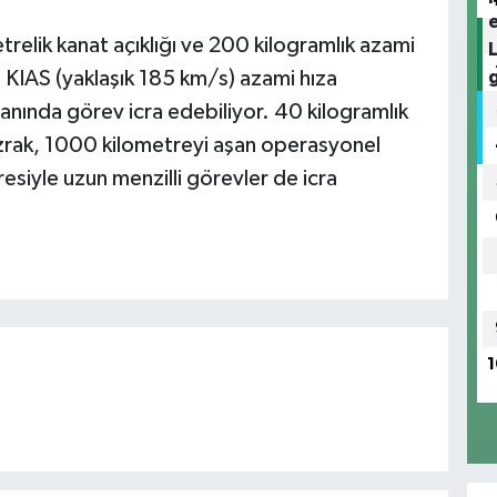
relik kanat açıklığı ve 200 kilogramlık azami
0 KIAS (yaklaşık 185 km/s) azami hıza
S
anında görev icra edebiliyor. 40 kilogramlık
P
ızrak, 1000 kilometreyi aşan operasyonel
resiyle uzun menzilli görevler de icra
K
T
1
D
k