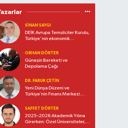
Yazarlar
SINAN SAYGI
DEİK Avrupa Temsilciler Kurulu,
Türkiye'nin ekonomik
diplomasisinde güçlü bir köprü
oluşturuyor
ORHAN DÖRTER
Güneşin Bereketi ve
Depolama Çağı
DR. FARUK ÇETİN
Yeni Dünya Düzeni ve
Türkiye’nin Finans Merkezi
Stratejisi
SAFFET DÖRTER
2025–2026 Akademik Yılına
Girerken: Özel Üniversiteler,
Kayıtlar ve Eğitimde Yeni