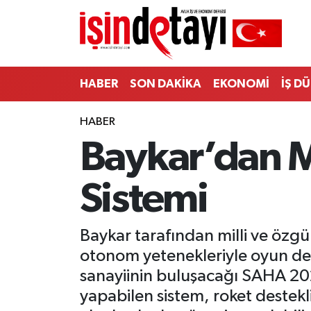
DÜNYA
Nöbetçi Eczaneler
HABER
SON DAKİKA
EKONOMİ
İŞ D
Eğitim
Hava Durumu
HABER
EKONOMİ
İstanbul Namaz Vakitleri
Baykar’dan M
ENERJİ HABERİ
Trafik Durumu
Sistemi
GAYRİMENKUL
Süper Lig Puan Durumu ve Fikstür
HABER
Tüm Manşetler
Baykar tarafından milli ve özgü
otonom yetenekleriyle oyun değ
LOJİSTİK
Son Dakika Haberleri
sanayiinin buluşacağı SAHA 2026’
yapabilen sistem, roket destekli
MAGAZİN
Haber Arşivi