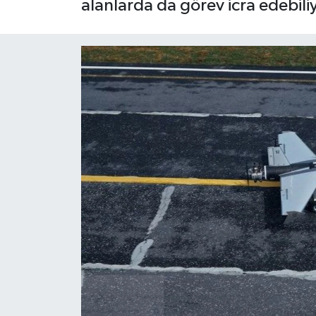
alanlarda da görev icra edebiliy
OTO DETAY
SAĞLIK
SON DAKİKA
SPOR
FİNANS