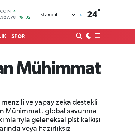
°
OLAR
24
İstanbul
,5894
%0.08
URO
,0398
%-0.02
ERLİN
LIK
SPOR
,1581
%0.16
AM ALTIN
27.85
%0.54
ST100
anan Mühimmat
.703
%11
TCOIN
.927,78
%1.32
 menzili ve yapay zeka destekli
lanan Mühimmat, global savunma
mlarıyla geleneksel pist kalkışı
arında veya hazırlıksız