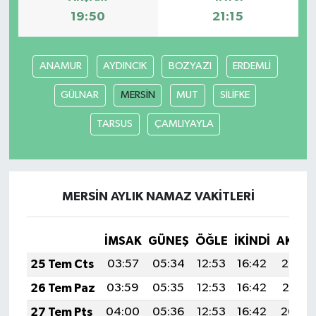
19:50
21:15
ANAMUR
AYDINCIK
BOZYAZI
ERDEMLİ
GÜLNAR
MERSİN
MUT
SİLİFKE
TARSUS
ÇAMLIYAYLA
MERSİN AYLIK NAMAZ VAKITLERI
İMSAK
GÜNEŞ
ÖĞLE
İKINDI
AKŞA
25 Tem Cts
03:57
05:34
12:53
16:42
20:02
26 Tem Paz
03:59
05:35
12:53
16:42
20:01
27 Tem Pts
04:00
05:36
12:53
16:42
20:00