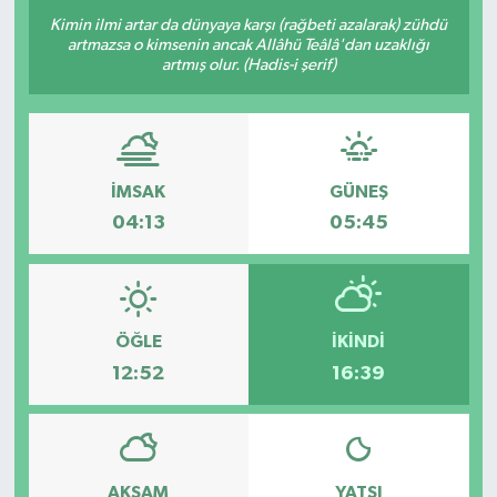
Kimin ilmi artar da dünyaya karşı (rağbeti azalarak) zühdü
OTO DETAY
artmazsa o kimsenin ancak Allâhü Teâlâ'dan uzaklığı
artmış olur. (Hadis-i şerif)
SAĞLIK
SON DAKİKA
İMSAK
GÜNEŞ
SPOR
04:13
05:45
FİNANS
ÖĞLE
İKINDI
12:52
16:39
AKŞAM
YATSI