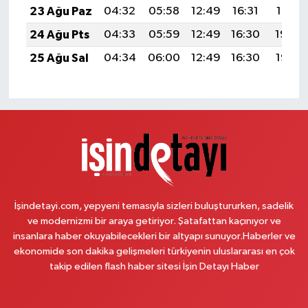
23 Ağu Paz
04:32
05:58
12:49
16:31
19:31
24 Ağu Pts
04:33
05:59
12:49
16:30
19:29
25 Ağu Sal
04:34
06:00
12:49
16:30
19:28
İşindetayi.com, yepyeni temasıyla sizleri buluştururken, sadelik
ve modernizmi bir araya getiriyor. Şatafattan kaçınıyor ve
insanlara haber okuyabilecekleri bir altyapı sunuyor.Haberler ve
ekonomide son dakika gelişmeleri türkiyenin uluslararası en çok
takip edilen flash haber sitesi İşin Detayı Haber