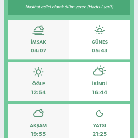
Nasihat edici olarak ölüm yeter. (Hadis-i şerif)
OTO DETAY
SAĞLIK
İMSAK
GÜNEŞ
SON DAKİKA
04:07
05:43
SPOR
FİNANS
ÖĞLE
İKINDI
12:54
16:44
AKŞAM
YATSI
19:55
21:25