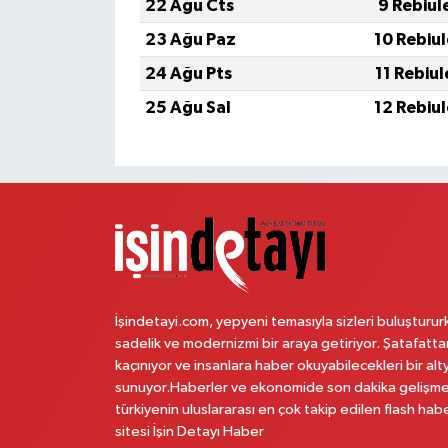
22 Ağu Cts
9 Rebiul
23 Ağu Paz
10 Rebiu
24 Ağu Pts
11 Rebiu
25 Ağu Sal
12 Rebiu
İşindetayi.com, yepyeni temasıyla sizleri buluşturur
sadelik ve modernizmi bir araya getiriyor. Şatafatta
kaçınıyor ve insanlara haber okuyabilecekleri bir alt
sunuyor.Haberler ve ekonomide son dakika gelişme
türkiyenin uluslararası en çok takip edilen flash hab
sitesi İşin Detayı Haber