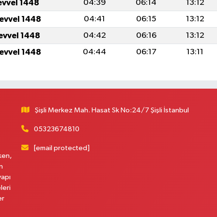
evvel 1448
04:39
06:14
13:12
levvel 1448
04:41
06:15
13:12
levvel 1448
04:42
06:16
13:12
levvel 1448
04:44
06:17
13:11
Şişli Merkez Mah. Hasat Sk No:24/7 Şişli İstanbul
05323674810
[email protected]
ken,
n
yapı
leri
er