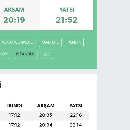
AKŞAM
YATSI
20:19
21:52
KÜÇÜKÇEKMECE
MALTEPE
PENDİK
KÖY
İSTANBUL
ŞİLE
I
İKINDI
AKŞAM
YATSI
17:12
20:35
22:16
17:12
20:34
22:14