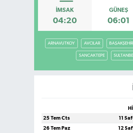
İMSAK
GÜNEŞ
OTO DETAY
04:20
06:01
SAĞLIK
SON DAKİKA
ARNAVUTKOY
AVCILAR
BAŞAKŞEHİ
SANCAKTEPE
SULTANBE
SPOR
FİNANS
H
25 Tem Cts
11 Sa
26 Tem Paz
12 Sa