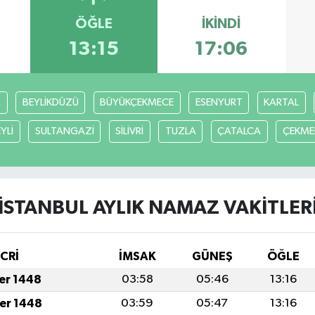
ÖĞLE
İKINDI
13:15
17:06
R
BEYLİKDÜZÜ
BÜYÜKÇEKMECE
ESENYURT
KARTAL
YLİ
SULTANGAZİ
SİLİVRİ
TUZLA
ÇATALCA
ÇEKME
İSTANBUL AYLIK NAMAZ VAKITLER
İCRİ
İMSAK
GÜNEŞ
ÖĞLE
fer 1448
03:58
05:46
13:16
fer 1448
03:59
05:47
13:16