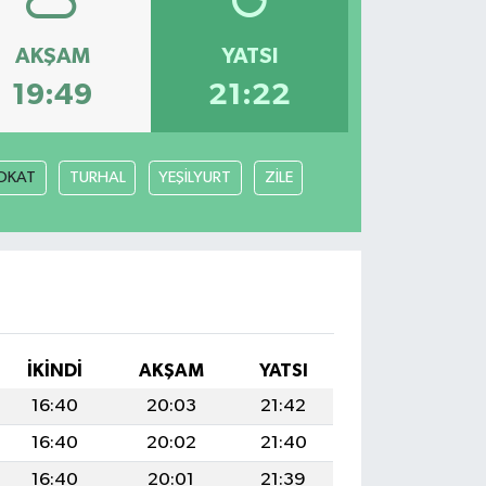
AKŞAM
YATSI
19:49
21:22
OKAT
TURHAL
YEŞİLYURT
ZİLE
İKINDI
AKŞAM
YATSI
16:40
20:03
21:42
16:40
20:02
21:40
16:40
20:01
21:39