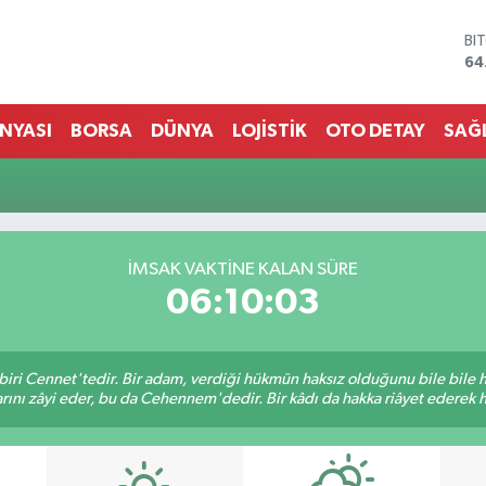
BI
64
DO
47
EU
ÜNYASI
BORSA
DÜNYA
LOJİSTİK
OTO DETAY
SAĞ
55
ST
64
GR
65
Bİ
İMSAK VAKTINE KALAN SÜRE
13
06:10:02
biri Cennet'tedir. Bir adam, verdiği hükmün haksız olduğunu bile bile
rını zâyi eder, bu da Cehennem'dedir. Bir kâdı da hakka riâyet ederek hü