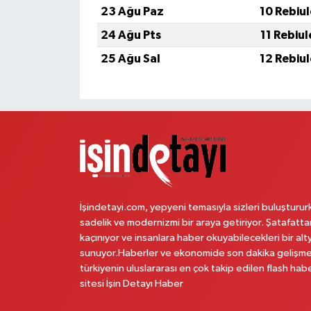
23 Ağu Paz
10 Rebiu
24 Ağu Pts
11 Rebiu
25 Ağu Sal
12 Rebiu
İşindetayi.com, yepyeni temasıyla sizleri buluşturur
sadelik ve modernizmi bir araya getiriyor. Şatafatta
kaçınıyor ve insanlara haber okuyabilecekleri bir alt
sunuyor.Haberler ve ekonomide son dakika gelişme
türkiyenin uluslararası en çok takip edilen flash hab
sitesi İşin Detayı Haber