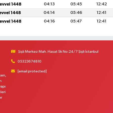
levvel 1448
04:13
05:45
12:42
levvel 1448
04:14
05:46
12:41
levvel 1448
04:16
05:47
12:41
Şişli Merkez Mah. Hasat Sk No:24/7 Şişli İstanbul
05323674810
[email protected]
ken,
n
yapı
leri
er