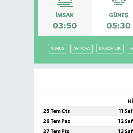
OTO DETAY
İMSAK
GÜNEŞ
03:50
05:30
SAĞLIK
SON DAKİKA
ALMUS
ARTOVA
BAŞÇİFTLİK
E
SPOR
FİNANS
H
25 Tem Cts
11 Sa
26 Tem Paz
12 Sa
27 Tem Pts
13 Sa