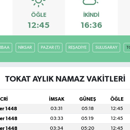
ÖĞLE
İKINDI
12:45
16:36
RBAA
NİKSAR
PAZAR (T)
REŞADİYE
SULUSARAY
T
TOKAT AYLIK NAMAZ VAKITLERI
İCRİ
İMSAK
GÜNEŞ
ÖĞLE
fer 1448
03:31
05:18
12:45
fer 1448
03:33
05:19
12:45
fer 1448
03:34
05:20
12:45