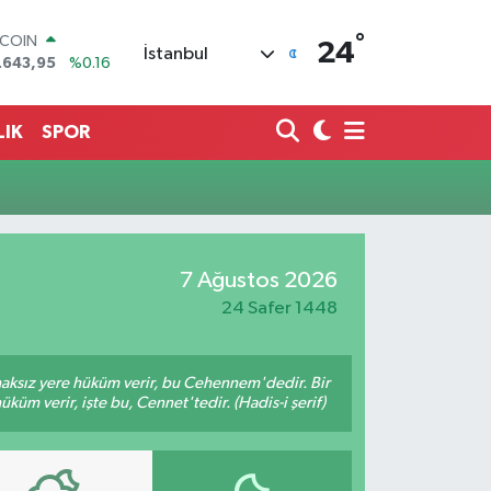
°
TCOIN
24
İstanbul
.643,95
%0.16
LAR
,6704
%0
RO
LIK
SPOR
,0406
%-0.08
ERLİN
,2143
%0
AM ALTIN
00.87
%0.12
ST100
7 Ağustos 2026
.799
%70
24 Safer 1448
 haksız yere hüküm verir, bu Cehennem'dedir. Bir
küm verir, işte bu, Cennet'tedir. (Hadis-i şerif)