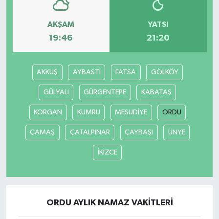
AKŞAM
YATSI
19:46
21:20
AKKUŞ
AYBASTI
FATSA
GÖLKÖY
GÜLYALI
GÜRGENTEPE
KABATAŞ
KORGAN
KUMRU
MESUDİYE
ORDU
ÇAMAŞ
ÇATALPINAR
ÇAYBAŞI
ÜNYE
İKİZCE
ORDU AYLIK NAMAZ VAKITLERI