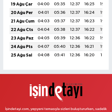
19 Ağu Çar
04:00
05:35
12:37
16:25
19:30
20 Ağu Per
04:01
05:36
12:37
16:24
19:28
21 Ağu Cum
04:03
05:37
12:37
16:23
19:27
22 Ağu Cts
04:04
05:38
12:37
16:22
19:25
23 Ağu Paz
04:05
05:39
12:36
16:22
19:24
24 Ağu Pts
04:07
05:40
12:36
16:21
19:22
25 Ağu Sal
04:08
05:41
12:36
16:20
19:21
İşindetayi.com, yepyeni temasıyla sizleri buluştururken, sadelik