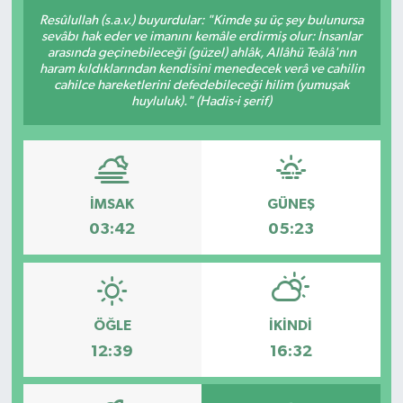
Resûlullah (s.a.v.) buyurdular: "Kimde şu üç şey bulunursa
OTO DETAY
sevâbı hak eder ve imanını kemâle erdirmiş olur: İnsanlar
arasında geçinebileceği (güzel) ahlâk, Allâhü Teâlâ'nın
haram kıldıklarından kendisini menedecek verâ ve cahilin
SAĞLIK
cahilce hareketlerini defedebileceği hilim (yumuşak
huyluluk)." (Hadis-i şerif)
SON DAKİKA
SPOR
İMSAK
GÜNEŞ
FİNANS
03:42
05:23
ÖĞLE
İKINDI
12:39
16:32