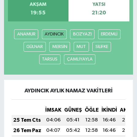
AKŞAM
YATSI
19:55
21:20
ANAMUR
AYDINCIK
BOZYAZI
ERDEMLİ
GÜLNAR
MERSİN
MUT
SİLİFKE
TARSUS
ÇAMLIYAYLA
AYDINCIK AYLIK NAMAZ VAKITLERI
İMSAK
GÜNEŞ
ÖĞLE
İKINDI
AKŞA
25 Tem Cts
04:06
05:41
12:58
16:46
20:05
26 Tem Paz
04:07
05:42
12:58
16:46
20:05