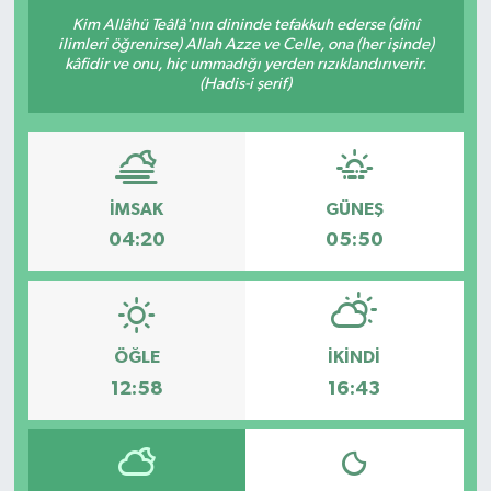
Kim Allâhü Teâlâ'nın dininde tefakkuh ederse (dînî
OTO DETAY
ilimleri öğrenirse) Allah Azze ve Celle, ona (her işinde)
kâfidir ve onu, hiç ummadığı yerden rızıklandırıverir.
(Hadis-i şerif)
SAĞLIK
SON DAKİKA
SPOR
İMSAK
GÜNEŞ
04:20
05:50
FİNANS
ÖĞLE
İKINDI
12:58
16:43