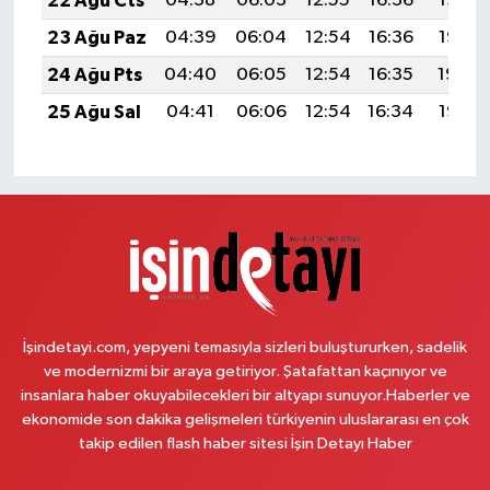
22 Ağu Cts
04:38
06:03
12:55
16:36
19:36
23 Ağu Paz
04:39
06:04
12:54
16:36
19:35
24 Ağu Pts
04:40
06:05
12:54
16:35
19:34
25 Ağu Sal
04:41
06:06
12:54
16:34
19:32
İşindetayi.com, yepyeni temasıyla sizleri buluştururken, sadelik
ve modernizmi bir araya getiriyor. Şatafattan kaçınıyor ve
insanlara haber okuyabilecekleri bir altyapı sunuyor.Haberler ve
ekonomide son dakika gelişmeleri türkiyenin uluslararası en çok
takip edilen flash haber sitesi İşin Detayı Haber