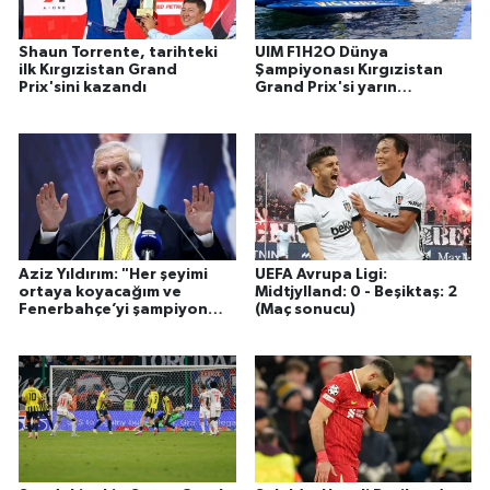
Shaun Torrente, tarihteki
UIM F1H2O Dünya
ilk Kırgızistan Grand
Şampiyonası Kırgızistan
Prix'sini kazandı
Grand Prix'si yarın
başlayacak
Aziz Yıldırım: "Her şeyimi
UEFA Avrupa Ligi:
ortaya koyacağım ve
Midtjylland: 0 - Beşiktaş: 2
Fenerbahçe’yi şampiyon
(Maç sonucu)
yapacağım"