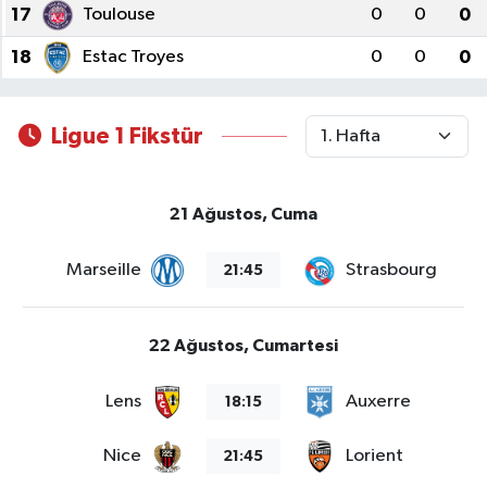
17
Toulouse
0
0
0
18
Estac Troyes
0
0
0
Ligue 1 Fikstür
21 Ağustos, Cuma
Marseille
Strasbourg
21:45
22 Ağustos, Cumartesi
Lens
Auxerre
18:15
Nice
Lorient
21:45