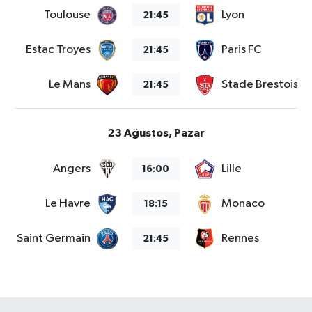
Toulouse
Lyon
21:45
Estac Troyes
Paris FC
21:45
Le Mans
Stade Brestois 2
21:45
23 Ağustos, Pazar
Angers
Lille
16:00
Le Havre
Monaco
18:15
aris Saint Germain
Rennes
21:45