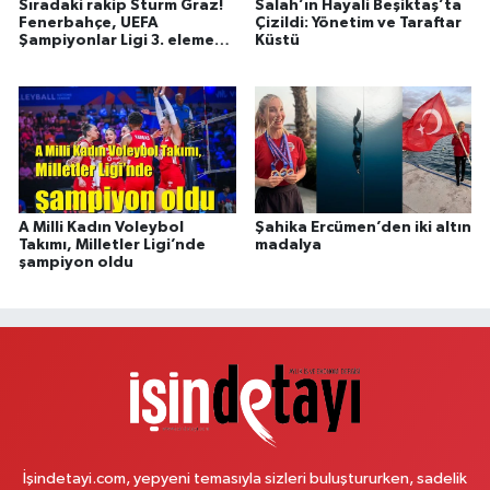
Sıradaki rakip Sturm Graz!
Salah’ın Hayali Beşiktaş’ta
Fenerbahçe, UEFA
Çizildi: Yönetim ve Taraftar
Şampiyonlar Ligi 3. eleme
Küstü
turuna yükseldi
A Milli Kadın Voleybol
Şahika Ercümen’den iki altın
Takımı, Milletler Ligi’nde
madalya
şampiyon oldu
İşindetayi.com, yepyeni temasıyla sizleri buluştururken, sadelik