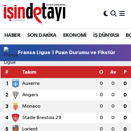
DÜNYA
Nöbetçi Eczaneler
HABER
SON DAKİKA
EKONOMİ
İŞ DÜNYASI
B
Eğitim
Hava Durumu
EKONOMİ
İstanbul Namaz Vakitleri
Fransa Ligue 1 Puan Durumu ve Fikstür
ENERJİ HABERİ
Trafik Durumu
#
Takım
O
Av
P
GAYRİMENKUL
Süper Lig Puan Durumu ve Fikstür
1
Auxerre
0
0
0
2
Angers
0
0
0
HABER
Tüm Manşetler
3
Monaco
0
0
0
LOJİSTİK
Son Dakika Haberleri
4
Stade Brestois 29
0
0
0
MAGAZİN
Haber Arşivi
5
Lorient
0
0
0