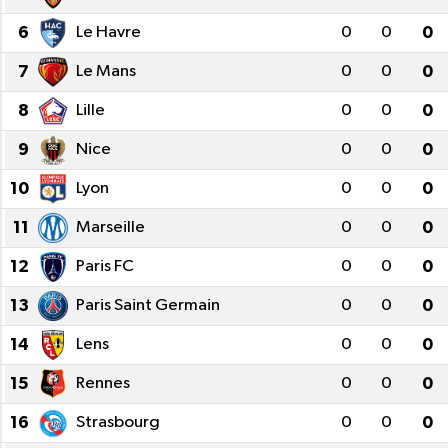
6
Le Havre
0
0
0
OTO DETAY
7
Le Mans
0
0
0
SAĞLIK
8
Lille
0
0
0
SON DAKİKA
9
Nice
0
0
0
10
Lyon
0
0
0
SPOR
11
Marseille
0
0
0
FİNANS
12
Paris FC
0
0
0
13
Paris Saint Germain
0
0
0
14
Lens
0
0
0
15
Rennes
0
0
0
16
Strasbourg
0
0
0