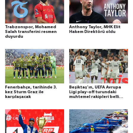
Trabzonspor, Mohamed
Anthony Taylor, MHK Elit
Salah transferini resmen
Hakem Direktörü oldu
duyurdu
Fenerbahçe, tarihinde 3.
Beşiktaş’ın, UEFA Avrupa
kez Sturm Graz ile
Ligi play-off turundaki
karşılaşacak
muhtemel rakipleri belli
oldu