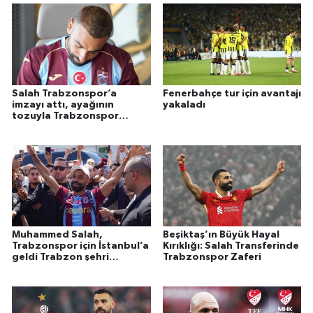
Salah Trabzonspor’a
Fenerbahçe tur için avantajı
imzayı attı, ayağının
yakaladı
tozuyla Trabzonspor
reklam filmi çekimine katıldı
Muhammed Salah,
Beşiktaş’ın Büyük Hayal
Trabzonspor için İstanbul’a
Kırıklığı: Salah Transferinde
geldi Trabzon şehri
Trabzonspor Zaferi
karşılama için heyecanla
bekliyor.