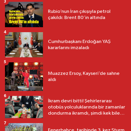
3
Rubio’nun İran çıkışıyla petrol
çakıldı: Brent 80’in altında
4
Cumhurbaşkanı Erdoğan YAŞ
kararlarını imzaladı
5
Muazzez Ersoy, Kayseri’de sahne
aldı
6
İkram devri bitti! Şehirlerarası
otobüs yolculuklarında bir zamanlar
dondurma ikramdı, şimdi kek bile
yok
7
Fenerbahçe, tarihinde 3. kez Sturm