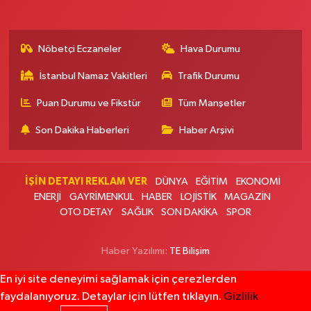
Banu Eczanesi
Osmaniye Mahallesi Adalet Sokak 6 Osmaniye Minibüs Durakları
Meydanı, Çarşı girişi,Tarihi Kayıkçıoğlu Fırını karşısı
Nöbetçi Eczaneler
Hava Durumu
0 (212) 543 28 87
Yol Tarifi Al
İstanbul Namaz Vakitleri
Trafik Durumu
Ece Eczanesi
Puan Durumu ve Fikstür
Tüm Manşetler
Akşemsettin Mahallesi Eşref Bitlis Bulvarı 40 A Akşemsettin Mahallesi
Eşref Bitlis Bulvarı No:40 A Sultanbeyli İstanbul Dumankaya Trend
Son Dakika Haberleri
Haber Arşivi
Residence Karşısı
0 (533) 260 54 90
Yol Tarifi Al
İŞİN DETAYI REKLAM VER
DÜNYA
EĞİTİM
EKONOMİ
ENERJİ
GAYRİMENKUL
HABER
LOJİSTİK
MAGAZİN
Aysu Eczanesi
OTO DETAY
SAĞLIK
SON DAKİKA
SPOR
Koşuyolu Mahallesi Koşuyolu Caddesi No:77 A Medipol Hastanesi'nin
yokuşunu çıkıp sağa dönünce 100 mt
0 (216) 327 27 77
Yol Tarifi Al
Haber Yazılımı:
TE Bilişim
En iyi site deneyimi sağlamak için çerezlerden
Vural Eczanesi
faydalanıyoruz. Detaylar için lütfen tıklayın.
Gizlilik
Esenevler Mahallesi Yunus Emre Caddesi 41 B Yunus Emre Caddesi Çağrı