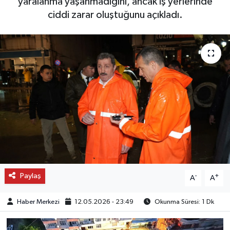
yaralanma yaşanmadığını, ancak iş yerlerinde
ciddi zarar oluştuğunu açıkladı.
OTO DETAY
SAĞLIK
SON DAKİKA
SPOR
FİNANS
Paylaş
-
+
A
A
Haber Merkezi
12.05.2026 - 23:49
Okunma Süresi: 1 Dk