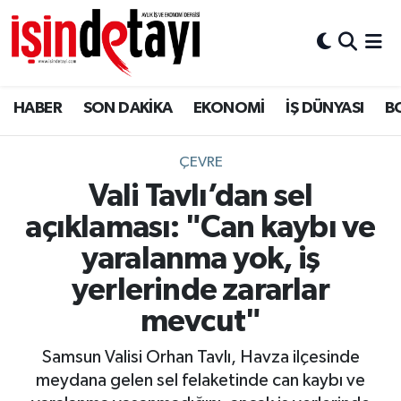
DÜNYA
Nöbetçi Eczaneler
HABER
SON DAKİKA
EKONOMİ
İŞ DÜNYASI
B
Eğitim
Hava Durumu
EKONOMİ
İstanbul Namaz Vakitleri
ÇEVRE
Vali Tavlı’dan sel
ENERJİ HABERİ
Trafik Durumu
açıklaması: "Can kaybı ve
GAYRİMENKUL
Süper Lig Puan Durumu ve Fikstür
yaralanma yok, iş
yerlerinde zararlar
HABER
Tüm Manşetler
mevcut"
LOJİSTİK
Son Dakika Haberleri
Samsun Valisi Orhan Tavlı, Havza ilçesinde
meydana gelen sel felaketinde can kaybı ve
MAGAZİN
Haber Arşivi