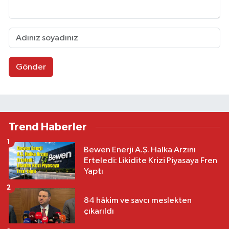
Gönder
Trend Haberler
1
Bewen Enerji A.Ş. Halka Arzını
Erteledi: Likidite Krizi Piyasaya Fren
Yaptı
2
84 hâkim ve savcı meslekten
çıkarıldı