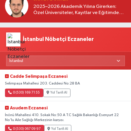
2025–2026 Akademik Yılına Girerken:
Özel Üniversiteler, Kayıtlar ve Eğitimde
Yeni Beklentiler
İstanbul Nöbetçi Eczaneler
Cadde Selimpaşa Eczanesi
Selimpaşa Mahallesi 203. Caddesi No:28 BA
0 (530) 169 71 55
Yol Tarifi Al
Asudem Eczanesi
İnönü Mahallesi 410. Sokak No:50 A T.C Sağlık Bakanlığı Esenyurt 22
No'lu Aile Sağlığı Merkezinin karşısı.
0 (530) 067 09 97
Yol Tarifi Al