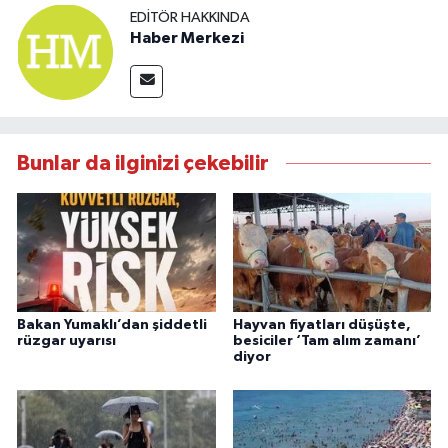
EDITÖR HAKKINDA
Haber Merkezi
Bunlar da ilginizi çekebilir
Bakan Yumaklı’dan şiddetli
Hayvan fiyatları düşüşte,
rüzgar uyarısı
besiciler ‘Tam alım zamanı’
diyor