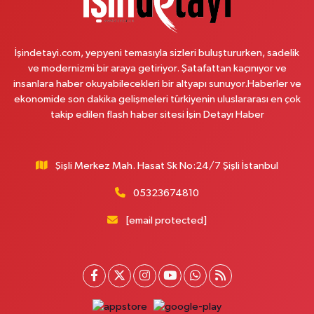
Petroliş Mahallesi Nirengi Sokak No:11 A Hüseyin Araç Sağlık Merkezi Yanı
Yavuz Selim Orta Okul Karşısı
0 (216) 755 14 15
Yol Tarifi Al
İşindetayi.com, yepyeni temasıyla sizleri buluştururken, sadelik
ve modernizmi bir araya getiriyor. Şatafattan kaçınıyor ve
Osman Eczanesi
insanlara haber okuyabilecekleri bir altyapı sunuyor.Haberler ve
Osmanağa Mahallesi Kuşdili Caddesi No:55 A
ekonomide son dakika gelişmeleri türkiyenin uluslararası en çok
takip edilen flash haber sitesi İşin Detayı Haber
0 (216) 784 30 99
Yol Tarifi Al
Burcu Eczanesi
Şişli Merkez Mah. Hasat Sk No:24/7 Şişli İstanbul
Veliefendi Mahallesi Çırpıcı Yolu B Sokak 1-B PİDEBANK AŞAĞISI
YAKAMOZ BÜFE KARŞISI
05323674810
0 (212) 679 28 65
Yol Tarifi Al
[email protected]
Çengelköy Meydan Eczanesi
Çengelköy Mahallesi Kaldırım Caddesi 60 A A3 Blok No:8 Ömer Öztürk
Camii Karşısı
0 (216) 755 64 23
Yol Tarifi Al