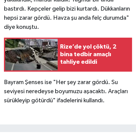
bastırdı. Kepçeler gelip bizi kurtardı. Dükkanların
hepsi zarar gördü. Havza şu anda felç durumda"
diye konuştu.
Rize’de yol çöktü, 2
bina tedbir amaçlı
tahliye edildi
Bayram Şenses ise "Her şey zarar gördü. Su
seviyesi neredeyse boyumuzu aşacaktı. Araçları
sürükleyip götürdü" ifadelerini kullandı.