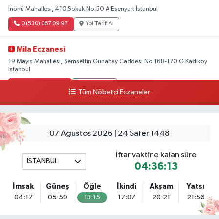
İnönü Mahallesi, 410.Sokak No:50 A Esenyurt İstanbul
0 (530) 067 09 97
Yol Tarifi Al
Mila Eczanesi
19 Mayıs Mahallesi, Şemsettin Günaltay Caddesi No:168-170 G Kadıköy
İstanbul
0 (216) 514 23 73
Yol Tarifi Al
Tüm Nöbetçi Eczaneler
Gültepe Hayat Eczanesi
Ortabayır Mahallesi, Talatpaşa Caddesi, No:123 A Gültepe Kağıthane
İstanbul
07 Ağustos 2026 | 24 Safer 1448
0 (212) 270 59 75
Yol Tarifi Al
İftar vaktine kalan süre
İSTANBUL
04:36:13
Gedikpaşa Eczanesi
Mimar Hayrettin Mahallesi, Gedikpaşa Caddesi No:16 C Beyazıt Fatih
İmsak
Güneş
Öğle
İkindi
Akşam
Yatsı
İstanbul
04:17
05:59
13:15
17:07
20:21
21:56
0 (212) 516 31 72
Yol Tarifi Al