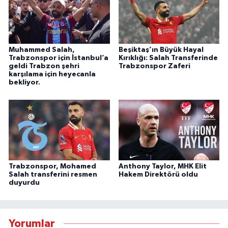
Muhammed Salah,
Beşiktaş’ın Büyük Hayal
Trabzonspor için İstanbul’a
Kırıklığı: Salah Transferinde
geldi Trabzon şehri
Trabzonspor Zaferi
karşılama için heyecanla
bekliyor.
Trabzonspor, Mohamed
Anthony Taylor, MHK Elit
Salah transferini resmen
Hakem Direktörü oldu
duyurdu
Yorumlar