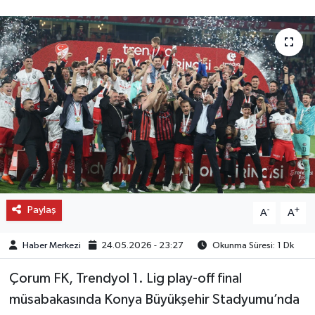
OTO DETAY
SAĞLIK
SON DAKİKA
SPOR
FİNANS
Paylaş
-
+
A
A
Haber Merkezi
24.05.2026 - 23:27
Okunma Süresi: 1 Dk
Çorum FK, Trendyol 1. Lig play-off final
müsabakasında Konya Büyükşehir Stadyumu’nda