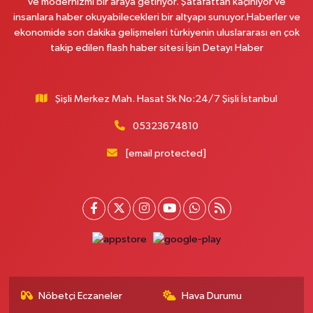
ve modernizmi bir araya getiriyor. Şatafattan kaçınıyor ve
0 (542) 182 40 32
Yol Tarifi Al
insanlara haber okuyabilecekleri bir altyapı sunuyor.Haberler ve
ekonomide son dakika gelişmeleri türkiyenin uluslararası en çok
takip edilen flash haber sitesi İşin Detayı Haber
Melis Hanlı Eczanesi
Erenköy Mahallesi Ömerpaşa Sokak 54 A
0 (216) 550 77 77
Yol Tarifi Al
Şişli Merkez Mah. Hasat Sk No:24/7 Şişli İstanbul
Üsküdar Çarşı Eczanesi
05323674810
Mimar Sinan Mahallesi Otopark Arkası Sokak 16 B Aktif International
Üsküdar Hastanesi yanı
[email protected]
0 (216) 310 59 23
Yol Tarifi Al
Ürün Eczanesi
Hamidiye Mahallesi Şener Sokak No:28A Hamidiye Sağlık Ocağı (Aile
Sağlığı Merkezi) karşısı
0 (216) 652 25 24
Yol Tarifi Al
Nöbetçi Eczaneler
Hava Durumu
Ayda Eczanesi