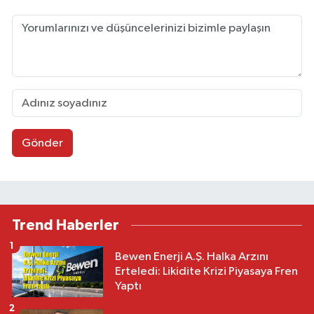
Gönder
Trend Haberler
1
Bewen Enerji A.Ş. Halka Arzını
Erteledi: Likidite Krizi Piyasaya Fren
Yaptı
2