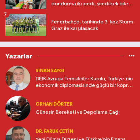
dondurma ikramdı, şimdi kek bile
yok
7
Fenerbahçe, tarihinde 3. kez Sturm
Graz ile karşılaşacak
Yazarlar
SINAN SAYGI
DEİK Avrupa Temsilciler Kurulu, Türkiye'nin
ekonomik diplomasisinde güçlü bir köprü
oluşturuyor
ORHAN DÖRTER
Güneşin Bereketi ve Depolama Çağı
DR. FARUK ÇETİN
Yeni Dünya Düzeni ve Türkiye’nin Finans