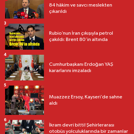
84 hâkim ve savcı meslekten
çıkarıldı
3
Rubio’nun İran çıkışıyla petrol
çakıldı: Brent 80’in altında
4
Cumhurbaşkanı Erdoğan YAŞ
kararlarını imzaladı
5
Muazzez Ersoy, Kayseri’de sahne
aldı
6
İkram devri bitti! Şehirlerarası
otobüs yolculuklarında bir zamanlar