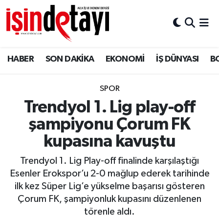
DÜNYA
Nöbetçi Eczaneler
HABER
SON DAKİKA
EKONOMİ
İŞ DÜNYASI
B
Eğitim
Hava Durumu
EKONOMİ
İstanbul Namaz Vakitleri
SPOR
Trendyol 1. Lig play-off
ENERJİ HABERİ
Trafik Durumu
şampiyonu Çorum FK
GAYRİMENKUL
Süper Lig Puan Durumu ve Fikstür
kupasına kavuştu
Trendyol 1. Lig Play-off finalinde karşılaştığı
HABER
Tüm Manşetler
Esenler Erokspor’u 2-0 mağlup ederek tarihinde
ilk kez Süper Lig’e yükselme başarısı gösteren
LOJİSTİK
Son Dakika Haberleri
Çorum FK, şampiyonluk kupasını düzenlenen
törenle aldı.
MAGAZİN
Haber Arşivi