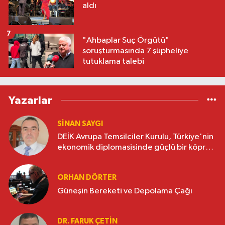
aldı
7
"Ahbaplar Suç Örgütü"
soruşturmasında 7 şüpheliye
tutuklama talebi
Yazarlar
SINAN SAYGI
DEİK Avrupa Temsilciler Kurulu, Türkiye'nin
ekonomik diplomasisinde güçlü bir köprü
oluşturuyor
ORHAN DÖRTER
Güneşin Bereketi ve Depolama Çağı
DR. FARUK ÇETİN