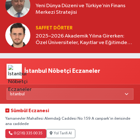
Yeni Dünya Düzeni ve Türkiye’nin Finans
Merkezi Stratejisi
SAFFET DÖRTER
2025–2026 Akademik Yılına Girerken:
Özel Üniversiteler, Kayıtlar ve Eğitimde
Yeni Beklentiler
İstanbul Nöbetçi Eczaneler
Sümbül Eczanesi
Yamanevler Mahallesi Alemdağ Caddesi No:159 A canpark'ın ilerisinde
ana caddede
0 (216) 335 00 35
Yol Tarifi Al