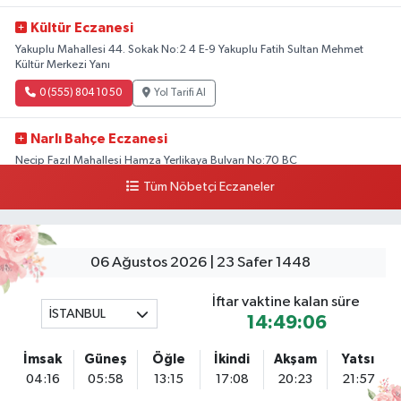
Kültür Eczanesi
Yakuplu Mahallesi 44. Sokak No:2 4 E-9 Yakuplu Fatih Sultan Mehmet
Kültür Merkezi Yanı
0 (555) 804 10 50
Yol Tarifi Al
Narlı Bahçe Eczanesi
Necip Fazıl Mahallesi Hamza Yerlikaya Bulvarı No:70 BC
Tüm Nöbetçi Eczaneler
0 (216) 784 50 77
Yol Tarifi Al
Erenköy Rüzgar Eczanesi
Erenköy Mahallesi Kantarcırıza Sokak No:23 B
06 Ağustos 2026 | 23 Safer 1448
0 (543) 576 82 04
Yol Tarifi Al
İftar vaktine kalan süre
İSTANBUL
14:49:05
Serenay Eczanesi
Mimar Sinan Merkez Mahallesi Bayar Sokak No:35 A MİMARSİNAN
İmsak
Güneş
Öğle
İkindi
Akşam
Yatsı
DEVLET HASTANESİNİN ÜST GEÇİDİNDEN KARŞI YOLA GEÇİNCE 200M
04:16
05:58
13:15
17:08
20:23
21:57
YÜRÜME MESAFESİ