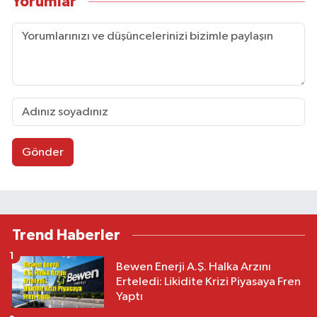
Yorumlar
Gönder
Trend Haberler
1
Bewen Enerji A.Ş. Halka Arzını
Erteledi: Likidite Krizi Piyasaya Fren
Yaptı