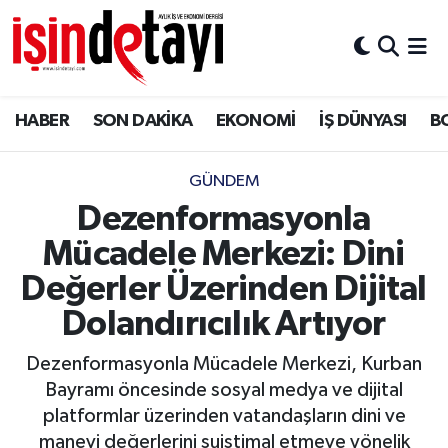
DÜNYA
Nöbetçi Eczaneler
HABER
SON DAKİKA
EKONOMİ
İŞ DÜNYASI
B
Eğitim
Hava Durumu
EKONOMİ
İstanbul Namaz Vakitleri
GÜNDEM
Dezenformasyonla
ENERJİ HABERİ
Trafik Durumu
Mücadele Merkezi: Dini
GAYRİMENKUL
Süper Lig Puan Durumu ve Fikstür
Değerler Üzerinden Dijital
Dolandırıcılık Artıyor
HABER
Tüm Manşetler
Dezenformasyonla Mücadele Merkezi, Kurban
LOJİSTİK
Son Dakika Haberleri
Bayramı öncesinde sosyal medya ve dijital
platformlar üzerinden vatandaşların dini ve
MAGAZİN
Haber Arşivi
manevi değerlerini suistimal etmeye yönelik