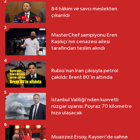
2
84 hâkim ve savcı meslekten
çıkarıldı
3
MasterChef şampiyonu Eren
Kaşıkçı’nın cenazesi ailesi
tarafından teslim alındı
4
Rubio’nun İran çıkışıyla petrol
çakıldı: Brent 80’in altında
5
İstanbul Valiliği’nden kuvvetli
rüzgar uyarısı: Poyraz 70 kilometre
hıza ulaşacak
6
Muazzez Ersoy, Kayseri’de sahne