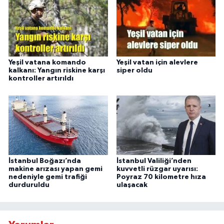
Yeşil vatana komando
Yeşil vatan için alevlere
kalkanı: Yangın riskine karşı
siper oldu
kontroller artırıldı
İstanbul Boğazı’nda
İstanbul Valiliği’nden
makine arızası yapan gemi
kuvvetli rüzgar uyarısı:
nedeniyle gemi trafiği
Poyraz 70 kilometre hıza
durduruldu
ulaşacak