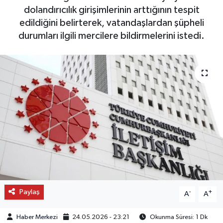
dolandırıcılık girişimlerinin arttığının tespit
OTO DETAY
edildiğini belirterek, vatandaşlardan şüpheli
durumları ilgili mercilere bildirmelerini istedi.
SAĞLIK
SON DAKİKA
SPOR
FİNANS
Paylaş
-
+
A
A
Haber Merkezi
24.05.2026 - 23:21
Okunma Süresi: 1 Dk