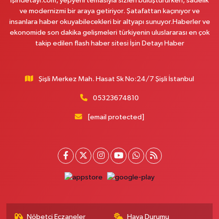
İşindetayi.com, yepyeni temasıyla sizleri buluştururken, sadelik
Bayındırlık konutları(deprem konutları) girişinde
ve modernizmi bir araya getiriyor. Şatafattan kaçınıyor ve
0 (212) 741 56 20
Yol Tarifi Al
insanlara haber okuyabilecekleri bir altyapı sunuyor.Haberler ve
ekonomide son dakika gelişmeleri türkiyenin uluslararası en çok
takip edilen flash haber sitesi İşin Detayı Haber
Eylül Eczanesi
Cevizli Mahallesi Karadeniz Sokak 2 A
0 (216) 459 11 56
Yol Tarifi Al
Şişli Merkez Mah. Hasat Sk No:24/7 Şişli İstanbul
Akgül Eczanesi
05323674810
Aksaray Mahallesi Teceddüt Sokak No:13
[email protected]
0 (212) 529 21 61
Yol Tarifi Al
Nokta Eczanesi
Karlıktepe Mahallesi İnönü Caddesi 57A Esentepe Taksi Durağı'ndan D-
100 karayolu yönünde dönünce Sönmez Et'in üç bina yanı, Bim Market
karşısı.
0 (216) 517 84 57
Yol Tarifi Al
Nöbetçi Eczaneler
Hava Durumu
Nilgün Eczanesi