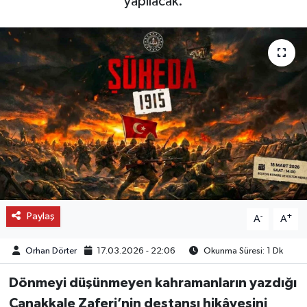
yapılacak.
OTO DETAY
SAĞLIK
SON DAKİKA
SPOR
FİNANS
Paylaş
-
+
A
A
Orhan Dörter
17.03.2026 - 22:06
Okunma Süresi: 1 Dk
Dönmeyi düşünmeyen kahramanların yazdığı
Çanakkale Zaferi’nin destansı hikâyesini