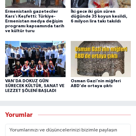
Ermenistanlı gazeteciler
İki gece iki gün süren
Kars’ı Keşfetti: Türkiye-
düğünde 35 koyun kesildi,
Ermenistan medya değişim
6 milyon lira takı takıldı
programı kapsamında tarih
ve kültür turu
VAN’DA DOKUZ GÜN
Osman Gazi’nin miğferi
SÜRECEK KÜLTÜR, SANAT VE
ABD’de ortaya çıktı
LEZZET ŞÖLENİ BAŞLADI
Yorumlar