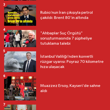
3
Rubio’nun İran çıkışıyla petrol
çakıldı: Brent 80’in altında
4
"Ahbaplar Suç Örgütü"
soruşturmasında 7 şüpheliye
tutuklama talebi
5
İstanbul Valiliği’nden kuvvetli
rüzgar uyarısı: Poyraz 70 kilometre
hıza ulaşacak
6
Muazzez Ersoy, Kayseri’de sahne
aldı
7