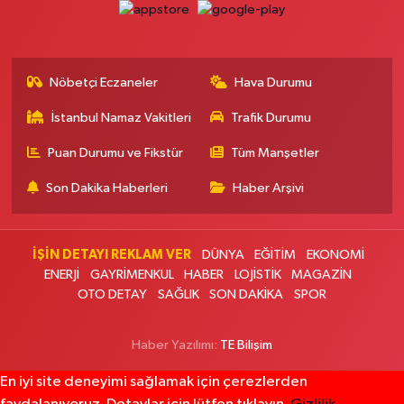
0 (216) 323 10 75
Yol Tarifi Al
Kameroğlu Botanik Eczanesi
Nöbetçi Eczaneler
Hava Durumu
Cumhuriyet Mahallesi Nadir Sokak 2E 12 KAMEROĞLU METROHOME
SİTESİ ALTI, BONVENO MARKET YANI-METROBÜS CUMHURİYET DURAĞI
İstanbul Namaz Vakitleri
Trafik Durumu
YAKINI
0 (212) 806 15 56
Yol Tarifi Al
Puan Durumu ve Fikstür
Tüm Manşetler
Son Dakika Haberleri
Haber Arşivi
Sümeyra Eczanesi
Kazım Karabekir Mahallesi 1003. Sokak 16 A Son durak cami arkası.
0 (212) 703 13 50
Yol Tarifi Al
İŞİN DETAYI REKLAM VER
DÜNYA
EĞİTİM
EKONOMİ
ENERJİ
GAYRİMENKUL
HABER
LOJİSTİK
MAGAZİN
İnci Eczanesi
OTO DETAY
SAĞLIK
SON DAKİKA
SPOR
Yeni Mahalle Mahallesi Tavukçu Köprü Caddesi 30 B Kirazlı Metrosundan
gelirken Yeni İSKİ binasını geçince ilk ışıklardan sağdaki cadde (Barbaros
Haber Yazılımı:
TE Bilişim
Fırınına giden cadde)
0 (212) 655 13 29
Yol Tarifi Al
En iyi site deneyimi sağlamak için çerezlerden