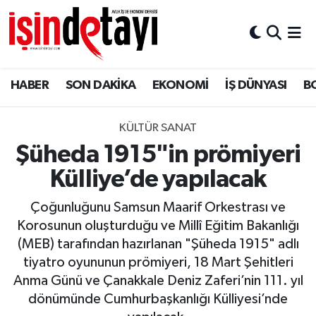
DÜNYA
Nöbetçi Eczaneler
HABER
SON DAKİKA
EKONOMİ
İŞ DÜNYASI
B
Eğitim
Hava Durumu
EKONOMİ
İstanbul Namaz Vakitleri
KÜLTÜR SANAT
Şüheda 1915"in prömiyeri
ENERJİ HABERİ
Trafik Durumu
Külliye’de yapılacak
GAYRİMENKUL
Süper Lig Puan Durumu ve Fikstür
Çoğunluğunu Samsun Maarif Orkestrası ve
Korosunun oluşturduğu ve Millî Eğitim Bakanlığı
HABER
Tüm Manşetler
(MEB) tarafından hazırlanan "Şüheda 1915" adlı
tiyatro oyununun prömiyeri, 18 Mart Şehitleri
LOJİSTİK
Son Dakika Haberleri
Anma Günü ve Çanakkale Deniz Zaferi’nin 111. yıl
dönümünde Cumhurbaşkanlığı Külliyesi’nde
MAGAZİN
Haber Arşivi