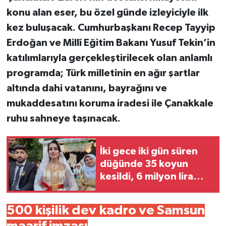
konu alan eser, bu özel günde izleyiciyle ilk
kez buluşacak. Cumhurbaşkanı Recep Tayyip
Erdoğan ve Millî Eğitim Bakanı Yusuf Tekin’in
katılımlarıyla gerçekleştirilecek olan anlamlı
programda; Türk milletinin en ağır şartlar
altında dahi vatanını, bayrağını ve
mukaddesatını koruma iradesi ile Çanakkale
ruhu sahneye taşınacak.
İki gece iki gün süren
düğünde 35 koyun
kesildi, 6 milyon lira
takı takıldı
500 kişilik dev kadro ve Samsun
maarif imzası