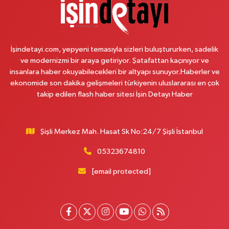
Halıcıoğlu Mahallesi Tunç Sokak 1 A Çıksalın,Alev Ofluoğlu Semt Konağı
yanı
0 (212) 369 45 49
Yol Tarifi Al
İşindetayi.com, yepyeni temasıyla sizleri buluştururken, sadelik
Anka Eczanesi
ve modernizmi bir araya getiriyor. Şatafattan kaçınıyor ve
insanlara haber okuyabilecekleri bir altyapı sunuyor.Haberler ve
Acıbadem Mahallesi Acıbadem Caddesi 76 A İŞ BANKASI
KONUTLARINDAN KADIKÖY İSTİKAMETİNE GİDERKEN IŞIKLARI GEÇİNCE
ekonomide son dakika gelişmeleri türkiyenin uluslararası en çok
SOLDA
takip edilen flash haber sitesi İşin Detayı Haber
0 (216) 771 50 40
Yol Tarifi Al
Şişli Merkez Mah. Hasat Sk No:24/7 Şişli İstanbul
Portakal Eczanesi
Anadolu Mahallesi Necip Fazıl Caddesi 58 A 2. CAMİNİN (YEŞİL CAMİ)
05323674810
100 METRE İLERİSİ- BAKLAVACI ŞEMSETTİN SIRASINDA- ŞİRİNDEREYE
İNEN YOL ÜZERİ
[email protected]
0 (212) 813 75 49
Yol Tarifi Al
Handan Eczanesi
Tokatköy Mahallesi Sultan Aziz Caddesi No:76 A Tokatköy Merkez Camii
Karşısında (yuşa yolu durağı karşısında)