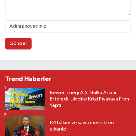
Gönder
Trend Haberler
1
Bewen Enerji A.Ş. Halka Arzını
Erteledi: Likidite Krizi Piyasaya Fren
Yaptı
2
84 hâkim ve savcı meslekten
çıkarıldı