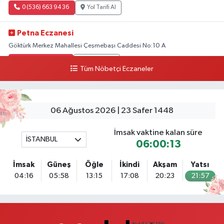
0 (536) 663 94 36
Yol Tarifi Al
Petna Eczanesi
Göktürk Merkez Mahallesi Çeşmebaşı Caddesi No:10 A
0 (212) 360 18 23
Yol Tarifi Al
Tüm Nöbetçi Eczaneler
Sacide Eczanesi
Karlıktepe Mahallesi Soğanlık Caddesi No:34 A
06 Ağustos 2026 | 23 Safer 1448
0 (216) 504 24 53
Yol Tarifi Al
İmsak vaktine kalan süre
İSTANBUL
Bulvar Eczanesi
06:00:13
Ahmet Yesevi Mahallesi Abbas Medeni Sokak 17 A Çiftlik köprüsünü
geçtikten sonra Harman Mobilya arkası, Tulumba mevki, ECZANELER
İmsak
Güneş
Öğle
İkindi
Akşam
Yatsı
BÖLGESİ (GÜNEŞ, BULVAR, ÇİĞDEM, DEVA ECZANELERİ) eski gazi sağlık
04:16
05:58
13:15
17:08
20:23
21:57
o
0 (216) 208 59 51
Yol Tarifi Al
Halıcıoğlu Eczanesi