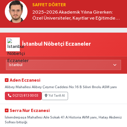
SAFFET DÖRTER
2025–2026 Akademik Yılına Girerken:
Özel Üniversiteler, Kayıtlar ve Eğitimde
Yeni Beklentiler
İstanbul Nöbetçi Eczaneler
Aden Eczanesi
Alibey Mahallesi Alibey Çeşme Caddesi No:16 B Silivri 8nolu ASM yanı
0 (212) 813 00 03
Yol Tarifi Al
Serra Nur Eczanesi
İskenderpaşa Mahallesi Aile Sokak 41 A Historia AVM yanı, Hatay Akdeniz
Sofrası bitişiği.