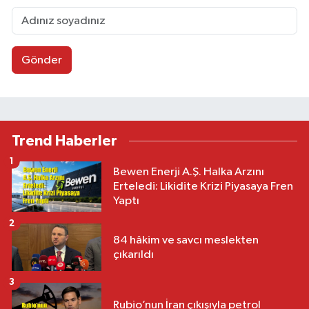
Gönder
Trend Haberler
1
Bewen Enerji A.Ş. Halka Arzını
Erteledi: Likidite Krizi Piyasaya Fren
Yaptı
2
84 hâkim ve savcı meslekten
çıkarıldı
3
Rubio’nun İran çıkışıyla petrol