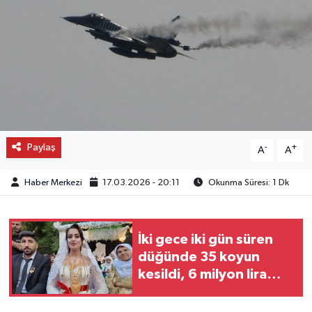
OTO DETAY
SAĞLIK
SON DAKİKA
SPOR
Paylaş
-
+
A
A
FİNANS
Haber Merkezi
17.03.2026 - 20:11
Okunma Süresi: 1 Dk
İki gece iki gün süren
düğünde 35 koyun
kesildi, 6 milyon lira
takı takıldı