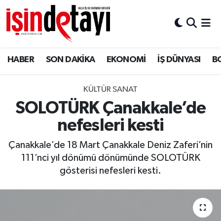
DÜNYA
Nöbetçi Eczaneler
HABER
SON DAKİKA
EKONOMİ
İŞ DÜNYASI
B
Eğitim
Hava Durumu
EKONOMİ
İstanbul Namaz Vakitleri
KÜLTÜR SANAT
SOLOTÜRK Çanakkale’de
ENERJİ HABERİ
Trafik Durumu
nefesleri kesti
GAYRİMENKUL
Süper Lig Puan Durumu ve Fikstür
Çanakkale’de 18 Mart Çanakkale Deniz Zaferi’nin
111’nci yıl dönümü dönümünde SOLOTÜRK
HABER
Tüm Manşetler
gösterisi nefesleri kesti.
LOJİSTİK
Son Dakika Haberleri
MAGAZİN
Haber Arşivi