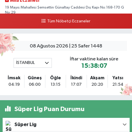
Mila Eczanesi
19 Mayıs Mahallesi Şemsettin Günaltay Caddesi Dış Kapı No:168-170 G
No:29
Tüm Nöbetçi Eczaneler
0 (216) 514 23 73
Yol Tarifi Al
Kasımpaşa Eczanesi
Yahya Kahya Mahallesi Kasımpaşa Bostanı Sokak 18A Mutfak Ekipmanları
08 Ağustos 2026 | 25 Safer 1448
Satan Dükkanların Olduğu Caddede Denizbank'ın Karşısı, Albaraka'nın
Sokağında
İftar vaktine kalan süre
İSTANBUL
0 (212) 253 77 44
Yol Tarifi Al
15:38:07
İmsak
Güneş
Öğle
İkindi
Akşam
Yatsı
3.İstanbul Eczanesi
04:19
06:00
13:15
17:07
20:20
21:54
Başakşehir Mahallesi Gazi Mustafa Kemal Bulvarı A101 market
yakınındaki diş kliniği ile emlak ofisi arasında bulunan köşe dükkanı
0 (212) 813 66 13
Yol Tarifi Al
Süper Lig Puan Durumu
Papatya Eczanesi
Petroliş Mahallesi Nirengi Sokak No:11 A Hüseyin Araç Sağlık Merkezi Yanı
Süper Lig
Yavuz Selim Orta Okul Karşısı