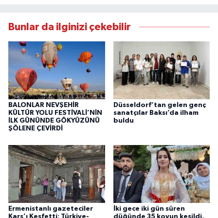
Bunlar da ilginizi çekebilir
BALONLAR NEVŞEHİR
Düsseldorf’tan gelen genç
KÜLTÜR YOLU FESTİVALİ’NİN
sanatçılar Baksı’da ilham
İLK GÜNÜNDE GÖKYÜZÜNÜ
buldu
ŞÖLENE ÇEVİRDİ
Ermenistanlı gazeteciler
İki gece iki gün süren
Kars’ı Keşfetti: Türkiye-
düğünde 35 koyun kesildi,