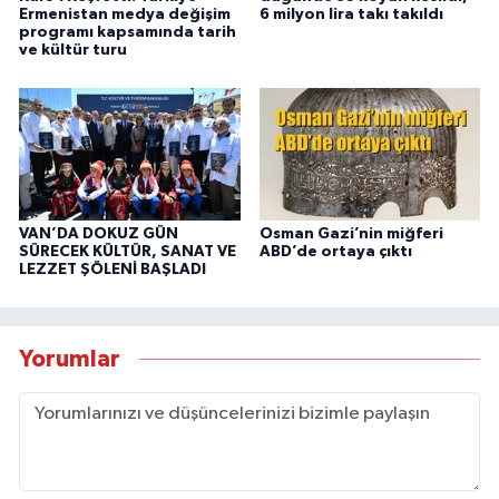
Ermenistan medya değişim
6 milyon lira takı takıldı
programı kapsamında tarih
ve kültür turu
VAN’DA DOKUZ GÜN
Osman Gazi’nin miğferi
SÜRECEK KÜLTÜR, SANAT VE
ABD’de ortaya çıktı
LEZZET ŞÖLENİ BAŞLADI
Yorumlar