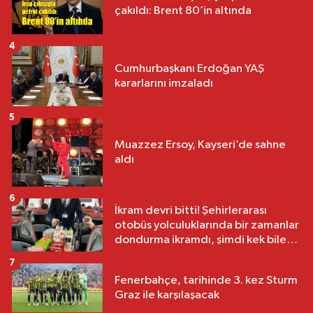
çakıldı: Brent 80’in altında
4
Cumhurbaşkanı Erdoğan YAŞ
kararlarını imzaladı
5
Muazzez Ersoy, Kayseri’de sahne
aldı
6
İkram devri bitti! Şehirlerarası
otobüs yolculuklarında bir zamanlar
dondurma ikramdı, şimdi kek bile
yok
7
Fenerbahçe, tarihinde 3. kez Sturm
Graz ile karşılaşacak