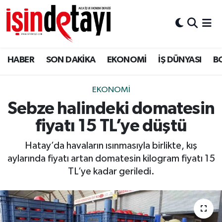
DÜNYA
Nöbetçi Eczaneler
HABER
SON DAKİKA
EKONOMİ
İŞ DÜNYASI
B
Eğitim
Hava Durumu
EKONOMİ
İstanbul Namaz Vakitleri
EKONOMİ
Sebze halindeki domatesin
ENERJİ HABERİ
Trafik Durumu
fiyatı 15 TL’ye düştü
GAYRİMENKUL
Süper Lig Puan Durumu ve Fikstür
Hatay’da havaların ısınmasıyla birlikte, kış
aylarında fiyatı artan domatesin kilogram fiyatı 15
HABER
Tüm Manşetler
TL’ye kadar geriledi.
LOJİSTİK
Son Dakika Haberleri
MAGAZİN
Haber Arşivi