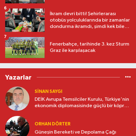
6
İkram devri bitti! Şehirlerarası
otobüs yolculuklarında bir zamanlar
dondurma ikramdı, şimdi kek bile
yok
7
Fenerbahçe, tarihinde 3. kez Sturm
Graz ile karşılaşacak
Yazarlar
SINAN SAYGI
DEİK Avrupa Temsilciler Kurulu, Türkiye'nin
ekonomik diplomasisinde güçlü bir köprü
oluşturuyor
ORHAN DÖRTER
Güneşin Bereketi ve Depolama Çağı