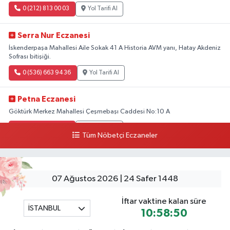
0 (212) 813 00 03
Yol Tarifi Al
Serra Nur Eczanesi
İskenderpaşa Mahallesi Aile Sokak 41 A Historia AVM yanı, Hatay Akdeniz
Sofrası bitişiği.
0 (536) 663 94 36
Yol Tarifi Al
Petna Eczanesi
Göktürk Merkez Mahallesi Çeşmebaşı Caddesi No:10 A
0 (212) 360 18 23
Yol Tarifi Al
Tüm Nöbetçi Eczaneler
Sacide Eczanesi
Karlıktepe Mahallesi Soğanlık Caddesi No:34 A
07 Ağustos 2026 | 24 Safer 1448
0 (216) 504 24 53
Yol Tarifi Al
İftar vaktine kalan süre
İSTANBUL
Bulvar Eczanesi
10:58:49
Ahmet Yesevi Mahallesi Abbas Medeni Sokak 17 A Çiftlik köprüsünü