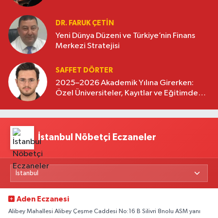
DR. FARUK ÇETİN
Yeni Dünya Düzeni ve Türkiye’nin Finans
Merkezi Stratejisi
SAFFET DÖRTER
2025–2026 Akademik Yılına Girerken:
Özel Üniversiteler, Kayıtlar ve Eğitimde
Yeni Beklentiler
İstanbul Nöbetçi Eczaneler
Aden Eczanesi
Alibey Mahallesi Alibey Çeşme Caddesi No:16 B Silivri 8nolu ASM yanı