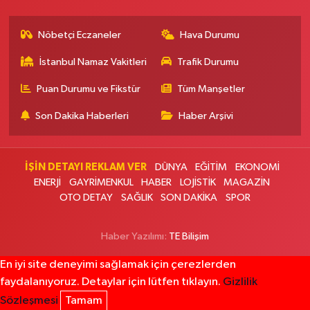
Müge Eczanesi
Nöbetçi Eczaneler
Hava Durumu
19 Mayıs Mahallesi Bayar Caddesi 55B Acıbadem Kozyatağı
Hastanesinin 200m Aşağısındaki İlk Işıklarda. (30 Ağustos İlkokulunun
100m Yukarısında)
İstanbul Namaz Vakitleri
Trafik Durumu
0 (216) 463 14 95
Yol Tarifi Al
Puan Durumu ve Fikstür
Tüm Manşetler
Son Dakika Haberleri
Haber Arşivi
Göksun Eczanesi
Esentepe Mahallesi 2850. Sokak No:142 B ESENTEPE MUHTARLIĞI
KARŞISI,NECIP FAZIL KISAKÜREK KÜLTÜR MERKEZİ KARŞISI
İŞİN DETAYI REKLAM VER
DÜNYA
EĞİTİM
EKONOMİ
0 (212) 619 00 75
Yol Tarifi Al
ENERJİ
GAYRİMENKUL
HABER
LOJİSTİK
MAGAZİN
OTO DETAY
SAĞLIK
SON DAKİKA
SPOR
Yeni Arnavutköy Şifa Eczanesi
Merkez Mahallesi Şener Sokak No:2 8B
Haber Yazılımı:
TE Bilişim
0 (212) 597 07 65
Yol Tarifi Al
En iyi site deneyimi sağlamak için çerezlerden
Önder Eczanesi
faydalanıyoruz. Detaylar için lütfen tıklayın.
Gizlilik
Piri Reis Mahallesi Nazım Hikmet Bulvarı 52 D New Residence altında.
Sözleşmesi
Tamam
Esenyurt SGK binasından Innovia 2 sitesine doğru inerken 400 mt sonra