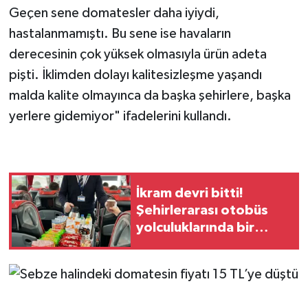
Geçen sene domatesler daha iyiydi,
hastalanmamıştı. Bu sene ise havaların
derecesinin çok yüksek olmasıyla ürün adeta
pişti. İklimden dolayı kalitesizleşme yaşandı
malda kalite olmayınca da başka şehirlere, başka
yerlere gidemiyor" ifadelerini kullandı.
İkram devri bitti!
Şehirlerarası otobüs
yolculuklarında bir
zamanlar dondurma
ikramdı, şimdi kek bile
yok