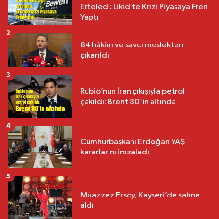
Erteledi: Likidite Krizi Piyasaya Fren
Yaptı
2
84 hâkim ve savcı meslekten
çıkarıldı
3
Rubio’nun İran çıkışıyla petrol
çakıldı: Brent 80’in altında
4
Cumhurbaşkanı Erdoğan YAŞ
kararlarını imzaladı
5
Muazzez Ersoy, Kayseri’de sahne
aldı