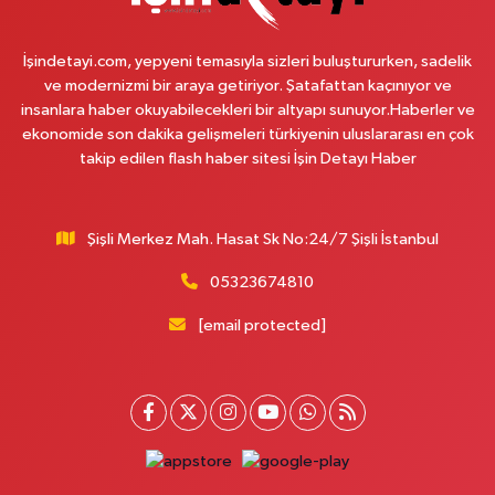
0 (212) 229 55 83
Yol Tarifi Al
İşindetayi.com, yepyeni temasıyla sizleri buluştururken, sadelik
Plevne Eczanesi
ve modernizmi bir araya getiriyor. Şatafattan kaçınıyor ve
Mevlana Mahallesi İbrahim Hayırlıoğlu Caddesi 6 3 PLEVNE KONUTLARI
insanlara haber okuyabilecekleri bir altyapı sunuyor.Haberler ve
ÇARŞI İÇERİSİNDE
ekonomide son dakika gelişmeleri türkiyenin uluslararası en çok
takip edilen flash haber sitesi İşin Detayı Haber
0 (212) 823 53 43
Yol Tarifi Al
Eren Aydın Eczanesi
Şişli Merkez Mah. Hasat Sk No:24/7 Şişli İstanbul
Siyavuşpaşa Mahallesi Adnan Kahveci Bulvarı 154 B MEMORIAL
HASTANESİNİN 100 METRE YUKARISI - FİZİK TEDAVİ HASTANESİNİN 100
METRE AŞAĞISI
05323674810
0 (212) 441 38 16
Yol Tarifi Al
[email protected]
Yaşam Eczanesi
Osmangazi Mahallesi Atayolu Caddesi 10C-D KAYA ÇİFTLİĞİ İLE KÖFTECİ
YUSUF ARASINDA, TARIM KOOPERATİF MARKETİ KARŞISI,SAAT KULESİNİN
ÇAPRAZINDA
0 (506) 466 78 60
Yol Tarifi Al