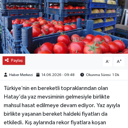
OTO DETAY
SAĞLIK
SON DAKİKA
SPOR
Paylaş
-
+
A
A
FİNANS
Haber Merkezi
14.06.2026 - 09:48
Okunma Süresi: 1 Dk
Türkiye’nin en bereketli topraklarından olan
Hatay’da yaz mevsiminin gelmesiyle birlikte
mahsul hasat edilmeye devam ediyor. Yaz ayıyla
birlikte yaşanan bereket haldeki fiyatları da
etkiledi. Kış aylarında rekor fiyatlara koşan