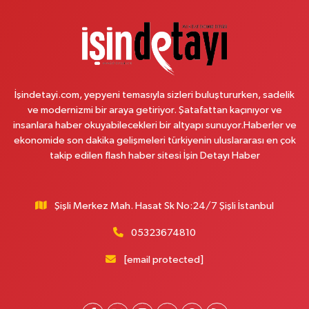
Arda Eczanesi
İnönü Mahallesi Yeşiltepe Sokak 6A AKSOYLAR 2 DÜĞÜN SALONU KARŞISI
(DEMOKRASİ CADDESİ)
0 (216) 621 27 65
Yol Tarifi Al
İşindetayi.com, yepyeni temasıyla sizleri buluştururken, sadelik
Pamuk Eczanesi
ve modernizmi bir araya getiriyor. Şatafattan kaçınıyor ve
Yunus Emre Mahallesi Veyselkaranı Caddesi 71 C ABİTLER DURAĞI
insanlara haber okuyabilecekleri bir altyapı sunuyor.Haberler ve
0 (216) 484 00 08
Yol Tarifi Al
ekonomide son dakika gelişmeleri türkiyenin uluslararası en çok
takip edilen flash haber sitesi İşin Detayı Haber
Nazan Eczanesi
Zübeyde Hanım Mahallesi 1280. Sokak No:10 ESKİ KARAKOL YAKINI -
ESKİ PTT YANI ZÜBEYDE HANIM AİLE SAĞLIĞI MERKEZİ KARŞISI
Şişli Merkez Mah. Hasat Sk No:24/7 Şişli İstanbul
0 (212) 419 24 18
Yol Tarifi Al
05323674810
Pera Eczanesi
[email protected]
Mimar Sinan Mahallesi Selçukhan Caddesi 267A MİMAR SİNAN SAĞLIK
OCAĞI YANI,SELÇUKHAN CADDE ÜZERİ,AYTOP GIDA ARKA ÇIKIŞ
KAPIDAN AŞAĞI YOLDA