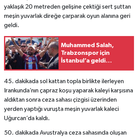
yaklaşık 20 metreden gelişine çektiği sert şuttan
meşin yuvarlak direğe çarparak oyun alanına geri
geldi.
Muhammed Salah,
Trabzonspor için
İstanbul’a geldi
Trabzon şehri karşılama
için heyecanla bekliyor.
45. dakikada sol kattan topla birlikte ilerleyen
Irankunda’nın çapraz koşu yaparak kaleyi karşısına
aldıktan sonra ceza sahası çizgisi üzerinden
yerden yaptığı vuruşta meşin yuvarlak kaleci
Uğurcan’da kaldı.
50. dakikada Avustralya ceza sahasında oluşan