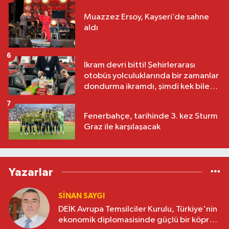
Muazzez Ersoy, Kayseri’de sahne
aldı
6
İkram devri bitti! Şehirlerarası
otobüs yolculuklarında bir zamanlar
dondurma ikramdı, şimdi kek bile
yok
7
Fenerbahçe, tarihinde 3. kez Sturm
Graz ile karşılaşacak
Yazarlar
SINAN SAYGI
DEİK Avrupa Temsilciler Kurulu, Türkiye'nin
ekonomik diplomasisinde güçlü bir köprü