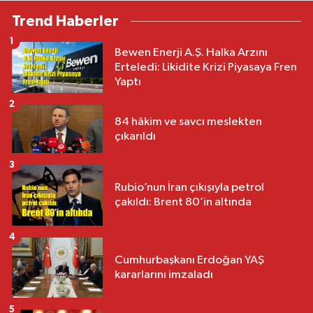
Trend Haberler
1
Bewen Enerji A.Ş. Halka Arzını
Erteledi: Likidite Krizi Piyasaya Fren
Yaptı
2
84 hâkim ve savcı meslekten
çıkarıldı
3
Rubio’nun İran çıkışıyla petrol
çakıldı: Brent 80’in altında
4
Cumhurbaşkanı Erdoğan YAŞ
kararlarını imzaladı
5