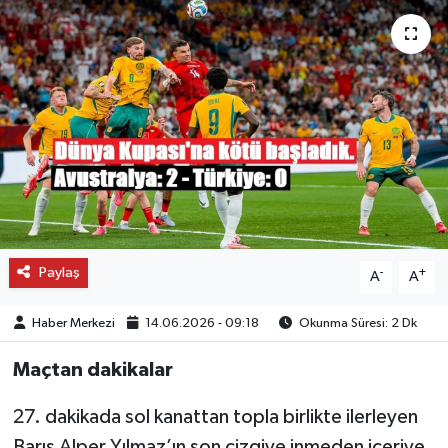
OTO DETAY
SAĞLIK
SON DAKİKA
SPOR
FİNANS
Paylaş
-
+
A
A
Haber Merkezi
14.06.2026 - 09:18
Okunma Süresi: 2 Dk
Maçtan dakikalar
27. dakikada sol kanattan topla birlikte ilerleyen
Barış Alper Yılmaz’ın son çizgiye inmeden içeriye