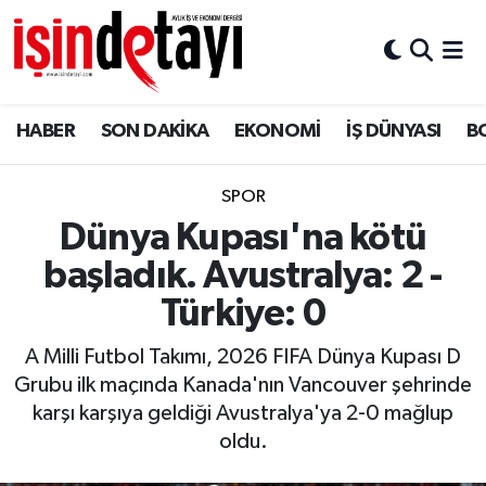
DÜNYA
Nöbetçi Eczaneler
HABER
SON DAKİKA
EKONOMİ
İŞ DÜNYASI
B
Eğitim
Hava Durumu
EKONOMİ
İstanbul Namaz Vakitleri
SPOR
Dünya Kupası'na kötü
ENERJİ HABERİ
Trafik Durumu
başladık. Avustralya: 2 -
GAYRİMENKUL
Süper Lig Puan Durumu ve Fikstür
Türkiye: 0
A Milli Futbol Takımı, 2026 FIFA Dünya Kupası D
HABER
Tüm Manşetler
Grubu ilk maçında Kanada'nın Vancouver şehrinde
karşı karşıya geldiği Avustralya'ya 2-0 mağlup
LOJİSTİK
Son Dakika Haberleri
oldu.
MAGAZİN
Haber Arşivi