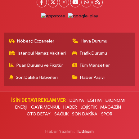
0 (216) 755 01 02
Yol Tarifi Al
Kağıthane Sağlık Eczanesi
Nurtepe Mahallesi Şehit Mustafa Burcu Caddesi 27A
0 (212) 243 17 77
Yol Tarifi Al
Nöbetçi Eczaneler
Hava Durumu
İstanbul Namaz Vakitleri
Trafik Durumu
Çağdaş Eczanesi
Yeni Mahallesi 7053. Sokak 23 B KİPTAŞ 2 KONUTLARI BİM YANI
Puan Durumu ve Fikstür
Tüm Manşetler
0 (212) 302 40 49
Yol Tarifi Al
Son Dakika Haberleri
Haber Arşivi
Buse Eczanesi
Rüzgarlıbahçe Mahallesi Ferit İnal Caddesi 35B Rüzgarlıbahçe İntiba
Döner'in arka sokağı, ŞOK marketin yanı
İŞİN DETAYI REKLAM VER
DÜNYA
EĞİTİM
EKONOMİ
ENERJİ
GAYRİMENKUL
HABER
LOJİSTİK
MAGAZİN
0 (216) 680 06 58
Yol Tarifi Al
OTO DETAY
SAĞLIK
SON DAKİKA
SPOR
Gülce Eczanesi
Haber Yazılımı:
TE Bilişim
Tahtakale Mahallesi Firuze Çiçeği Sokak 4S Dükkan: 128 Ispartakule
Bizimevler 8 sitesi Altı , Aras Kargo Çaprazı