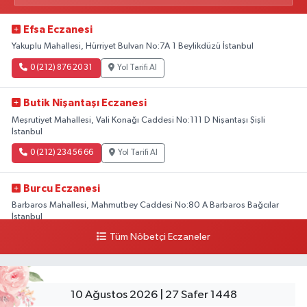
Efsa Eczanesi
Yakuplu Mahallesi, Hürriyet Bulvarı No:7A 1 Beylikdüzü İstanbul
0 (212) 876 20 31
Yol Tarifi Al
Butik Nişantaşı Eczanesi
Meşrutiyet Mahallesi, Vali Konağı Caddesi No:111 D Nişantaşı Şişli
İstanbul
0 (212) 234 56 66
Yol Tarifi Al
Burcu Eczanesi
Barbaros Mahallesi, Mahmutbey Caddesi No:80 A Barbaros Bağcılar
İstanbul
Tüm Nöbetçi Eczaneler
0 (212) 552 25 29
Yol Tarifi Al
Tuna Tillo Eczanesi
Akşemsettin Mahallesi, Akdeniz Caddesi No:12 A Fatih İstanbul
10 Ağustos 2026 | 27 Safer 1448