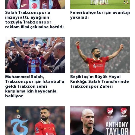
Salah Trabzonspor’a
Fenerbahçe tur için avantajı
imzayı attı, ayağının
yakaladı
tozuyla Trabzonspor
reklam filmi çekimine katıldı
Muhammed Salah,
Beşiktaş’ın Büyük Hayal
Trabzonspor için İstanbul’a
Kırıklığı: Salah Transferinde
geldi Trabzon şehri
Trabzonspor Zaferi
karşılama için heyecanla
bekliyor.