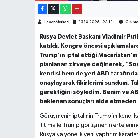
Haber Merkezi
23.10.2025 - 23:13
Okunma 
Rusya Devlet Başkanı Vladimir Put
katıldı. Kongre öncesi açıklamala
Trump’ın iptal ettiği Macaristan’
planlanan zirveye değinerek, "S
kendisi hem de yeri ABD tarafından
onaylayarak fikirlerimi sundum. Tab
gerektiğini söyledim. Benim ve AB
beklenen sonuçları elde etmeden 
Görüşmenin iptalinin Trump’ın kendi ka
ihtimalle Trump görüşmenin ertelenmesi
Rusya’ya yönelik yeni yaptırım kararla