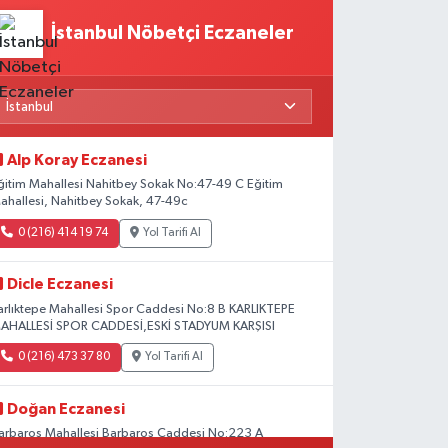
İstanbul Nöbetçi Eczaneler
Alp Koray Eczanesi
ğitim Mahallesi Nahitbey Sokak No:47-49 C Eğitim
ahallesi, Nahitbey Sokak, 47-49c
0 (216) 414 19 74
Yol Tarifi Al
Dicle Eczanesi
arlıktepe Mahallesi Spor Caddesi No:8 B KARLIKTEPE
AHALLESİ SPOR CADDESİ,ESKİ STADYUM KARŞISI
0 (216) 473 37 80
Yol Tarifi Al
Doğan Eczanesi
arbaros Mahallesi Barbaros Caddesi No:223 A