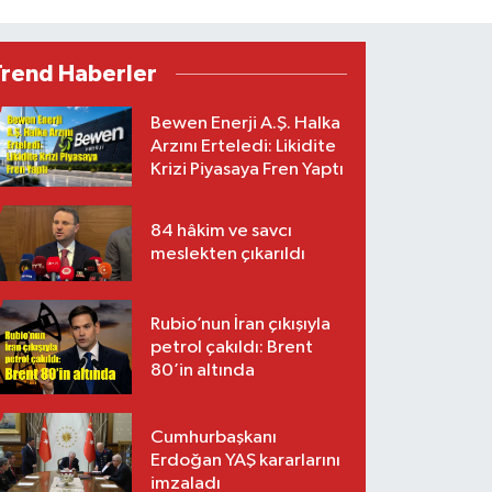
Trend Haberler
Bewen Enerji A.Ş. Halka
Arzını Erteledi: Likidite
Krizi Piyasaya Fren Yaptı
84 hâkim ve savcı
meslekten çıkarıldı
Rubio’nun İran çıkışıyla
petrol çakıldı: Brent
80’in altında
Cumhurbaşkanı
Erdoğan YAŞ kararlarını
imzaladı