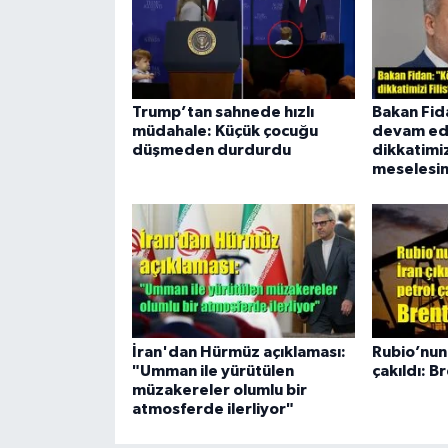
Trump’tan sahnede hızlı
Bakan Fid
müdahale: Küçük çocuğu
devam ed
düşmeden durdurdu
dikkatimizi
meselesin
İran'dan Hürmüz açıklaması:
Rubio’nun 
"Umman ile yürütülen
çakıldı: B
müzakereler olumlu bir
atmosferde ilerliyor"