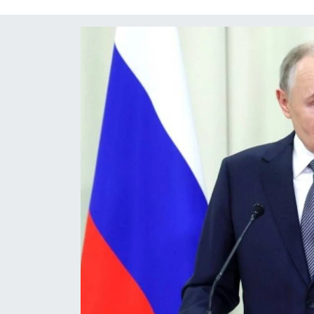
OTO DETAY
SAĞLIK
SON DAKİKA
SPOR
FİNANS