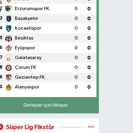
Selenyum Eczanesi
2
Erzurumspor FK
0
0
oşuyolu Mahallesi Alidede Sokak No:9,Z1 KOŞUYOLU
3
Başakşehir
0
0
EDİPOL HASTANESİ OTOPARKI YANI, KOŞUYOLU
EYZADE KÜNEFE YANI, KOŞUYOLU SUZUKİ KARŞISI
4
Kocaelispor
0
0
ADDE ÜZERİ
5
Beşiktaş
0
0
0 (216) 550 05 05
Yol Tarifi Al
6
Eyüpspor
0
0
Sahne Eczanesi
7
Galatasaray
0
0
slambey Mahallesi Bestekar Nihat İncekara Sok. 5 B
8
Çorum FK
0
0
0 (501) 100 74 63
Yol Tarifi Al
9
Gaziantep FK
0
0
0
Alanyaspor
0
0
Alper Eczanesi
kşemsettin Mahallesi Petrol Yolu Caddesi Birgül
okak,No:34 A
Detaylar için tıklayın
0 (532) 137 55 01
Yol Tarifi Al
Metro Atakent Eczanesi
Süper Lig Fikstür
takent Mahallesi Reşitpaşa Caddesi 73 D ATAKENT