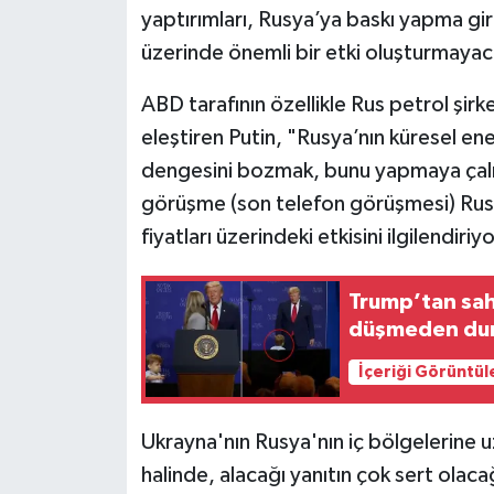
yaptırımları, Rusya’ya baskı yapma gir
üzerinde önemli bir etki oluşturmayac
ABD tarafının özellikle Rus petrol şirke
eleştiren Putin, "Rusya’nın küresel ene
dengesini bozmak, bunu yapmaya çalışa
görüşme (son telefon görüşmesi) Rusy
fiyatları üzerindeki etkisini ilgilendiri
Trump’tan sah
düşmeden du
İçeriği Görüntül
Ukrayna'nın Rusya'nın iç bölgelerine uz
halinde, alacağı yanıtın çok sert olac