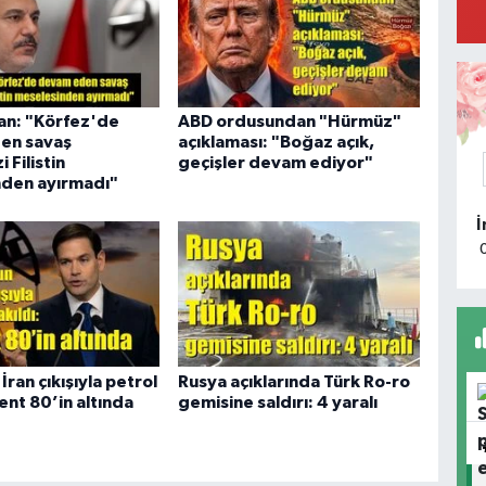
P
a
an: "Körfez'de
ABD ordusundan "Hürmüz"
M
en savaş
açıklaması: "Boğaz açık,
R
 Filistin
geçişler devam ediyor"
D
den ayırmadı"
M
Ü
İran çıkışıyla petrol
Rusya açıklarında Türk Ro-ro
rent 80’in altında
gemisine saldırı: 4 yaralı
S