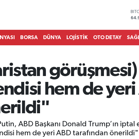
DO
47,
EU
55,
STE
ÜNYASI
BORSA
DÜNYA
LOJİSTİK
OTO DETAY
SAĞ
64,
GRA
666
BİS
aristan görüşmesi
13.
BIT
64.
endisi hem de yer
erildi"
Putin, ABD Başkanı Donald Trump’ın iptal 
disi hem de yeri ABD tarafından önerildi"