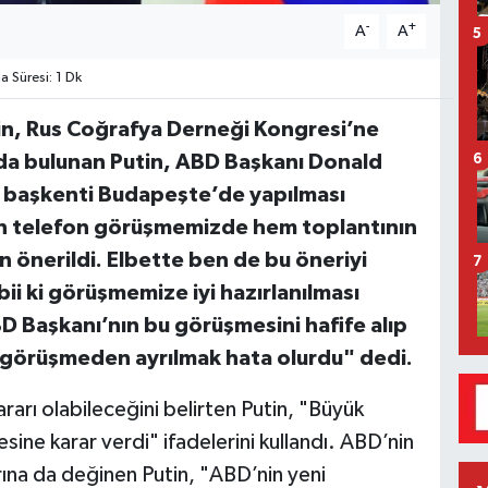
-
+
A
A
5
Süresi: 1 Dk
in, Rus Coğrafya Derneği Kongresi’ne
rda bulunan Putin, ABD Başkanı Donald
6
ın başkenti Budapeşte’de yapılması
on telefon görüşmemizde hem toplantının
 önerildi. Elbette ben de bu öneriyi
7
ii ki görüşmemize iyi hazırlanılması
D Başkanı’nın bu görüşmesini hafife alıp
görüşmeden ayrılmak hata olurdu" dedi.
rarı olabileceğini belirten Putin, "Büyük
ne karar verdi" ifadelerini kullandı. ABD’nin
rına da değinen Putin, "ABD’nin yeni