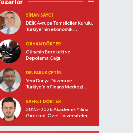
Yazarlar
SINAN SAYGI
DEİK Avrupa Temsilciler Kurulu,
Türkiye'nin ekonomik
diplomasisinde güçlü bir köprü
oluşturuyor
ORHAN DÖRTER
Güneşin Bereketi ve
Depolama Çağı
DR. FARUK ÇETİN
Yeni Dünya Düzeni ve
Türkiye’nin Finans Merkezi
Stratejisi
SAFFET DÖRTER
2025–2026 Akademik Yılına
Girerken: Özel Üniversiteler,
Kayıtlar ve Eğitimde Yeni
Beklentiler