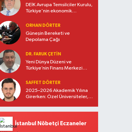
DEİK Avrupa Temsilciler Kurulu,
Türkiye'nin ekonomik
diplomasisinde güçlü bir köprü
oluşturuyor
ORHAN DÖRTER
Güneşin Bereketi ve
Depolama Çağı
DR. FARUK ÇETİN
Yeni Dünya Düzeni ve
Türkiye’nin Finans Merkezi
Stratejisi
SAFFET DÖRTER
2025–2026 Akademik Yılına
Girerken: Özel Üniversiteler,
Kayıtlar ve Eğitimde Yeni
Beklentiler
İstanbul Nöbetçi Eczaneler