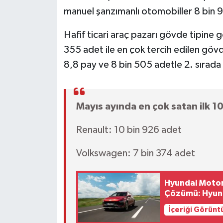
manuel şanzımanlı otomobiller 8 bin 9
Hafif ticari araç pazarı gövde tipine
355 adet ile en çok tercih edilen göv
8,8 pay ve 8 bin 505 adetle 2. sırada 
Mayıs ayında en çok satan ilk 1
Renault: 10 bin 926 adet
Volkswagen: 7 bin 374 adet
Hyundai Motor
Çözümü: Hyund
İçeriği Görünt