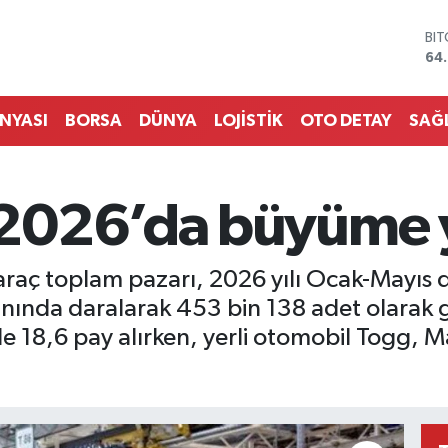
DO
47
EU
55
ST
ÜNYASI
BORSA
DÜNYA
LOJİSTİK
OTO DETAY
SAĞ
64,
GR
66
Bİ
2026’da büyüme y
13.
BI
64
i araç toplam pazarı, 2026 yılı Ocak-Mayıs 
nda daralarak 453 bin 138 adet olarak ger
de 18,6 pay alırken, yerli otomobil Togg, M