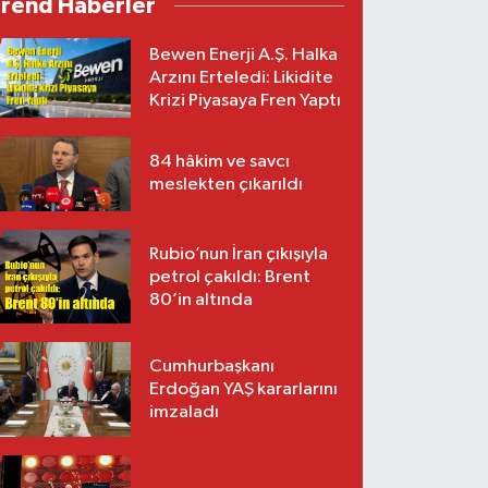
Trend Haberler
Bewen Enerji A.Ş. Halka
Arzını Erteledi: Likidite
Krizi Piyasaya Fren Yaptı
84 hâkim ve savcı
meslekten çıkarıldı
Rubio’nun İran çıkışıyla
petrol çakıldı: Brent
80’in altında
Cumhurbaşkanı
Erdoğan YAŞ kararlarını
imzaladı