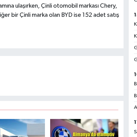
G
amına ulaşırken, Çinli otomobil markası Chery,
iğer bir Çinli marka olan BYD ise 152 adet satış
1
S
K
K
G
A
G
T
B
-
1
B
B
Y
A
V
Ü
1
S