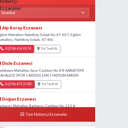
Alp Koray Eczanesi
ğitim Mahallesi Nahitbey Sokak No:47-49 C Eğitim
ahallesi, Nahitbey Sokak, 47-49c
0 (216) 414 19 74
Yol Tarifi Al
Dicle Eczanesi
arlıktepe Mahallesi Spor Caddesi No:8 B KARLIKTEPE
AHALLESİ SPOR CADDESİ,ESKİ STADYUM KARŞISI
0 (216) 473 37 80
Yol Tarifi Al
Doğan Eczanesi
arbaros Mahallesi Barbaros Caddesi No:223 A
aladium AVM aşağısı, Mersinli Ciğerci Apo ve 32. Noter
Tüm Nöbetçi Eczaneler
rası
0 (216) 315 64 48
Yol Tarifi Al