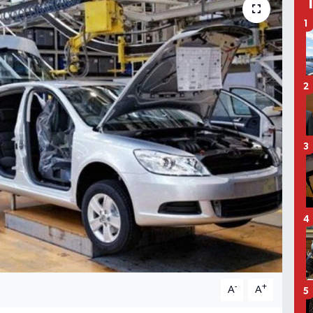
1
2
3
4
-
+
A
A
5