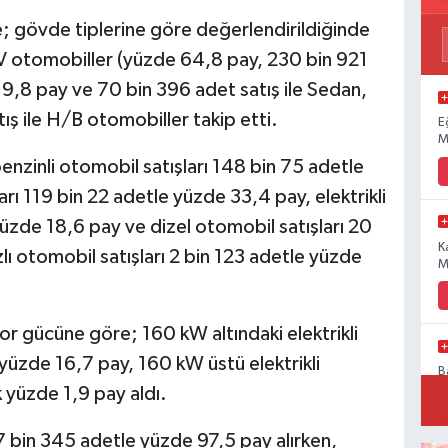
; gövde tiplerine göre değerlendirildiğinde
UV otomobiller (yüzde 64,8 pay, 230 bin 921
9,8 pay ve 70 bin 396 adet satış ile Sedan,
ş ile H/B otomobiller takip etti.
E
M
nzinli otomobil satışları 148 bin 75 adetle
rı 119 bin 22 adetle yüzde 33,4 pay, elektrikli
yüzde 18,6 pay ve dizel otomobil satışları 20
K
ı otomobil satışları 2 bin 123 adetle yüzde
M
tor gücüne göre; 160 kW altındaki elektrikli
yüzde 16,7 pay, 160 kW üstü elektrikli
B
P
 yüzde 1,9 pay aldı.
a
 bin 345 adetle yüzde 97,5 pay alırken,