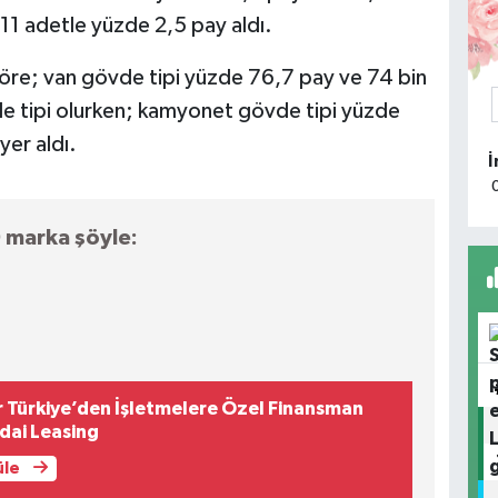
11 adetle yüzde 2,5 pay aldı.
M
 göre; van gövde tipi yüzde 76,7 pay ve 74 bin
R
de tipi olurken; kamyonet gövde tipi yüzde
D
yer aldı.
M
0 marka şöyle:
Ü
S
 Türkiye’den İşletmelere Özel Finansman
ai Leasing
üle
K