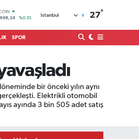
°
LAR
27
İstanbul
,7436
%0.18
RO
,2510
%0.32
ERLİN
LIK
SPOR
4811
%0.38
AM ALTIN
60.55
%0.03
ST100
avaşladı
779
%-14
TCOIN
.998,24
%0.35
döneminde bir önceki yılın aynı
çekleşti. Elektrikli otomobil
ayıs ayında 3 bin 505 adet satış