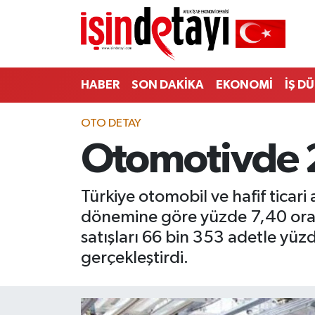
DÜNYA
Nöbetçi Eczaneler
HABER
SON DAKİKA
EKONOMİ
İŞ D
Eğitim
Hava Durumu
OTO DETAY
EKONOMİ
İstanbul Namaz Vakitleri
Otomotivde 
ENERJİ HABERİ
Trafik Durumu
Türkiye otomobil ve hafif ticar
GAYRİMENKUL
Süper Lig Puan Durumu ve Fikstür
dönemine göre yüzde 7,40 oranı
HABER
Tüm Manşetler
satışları 66 bin 353 adetle yüz
gerçekleştirdi.
LOJİSTİK
Son Dakika Haberleri
MAGAZİN
Haber Arşivi