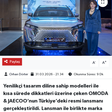
OTO DETAY
SAĞLIK
SON DAKİKA
SPOR
FİNANS
Paylaş
-
+
A
A
Orhan Dörter
31.03.2026 - 21:34
Okunma Süresi: 9 Dk
Yenilikçi tasarım diline sahip modelleri ile
kısa sürede dikkatleri üzerine çeken OMODA
& JAECOO’nun Türkiye’deki resmi lansmanı
gerçekleştirildi. Lansman ile birlikte marka