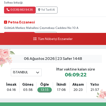
Sofrası bitişiği.
0 (536) 663 94 36
Yol Tarifi Al
Petna Eczanesi
Göktürk Merkez Mahallesi Çeşmebaşı Caddesi No:10 A
0 (212) 360 18 23
Yol Tarifi Al
Tüm Nöbetçi Eczaneler
Sacide Eczanesi
Karlıktepe Mahallesi Soğanlık Caddesi No:34 A
06 Ağustos 2026 | 23 Safer 1448
0 (216) 504 24 53
Yol Tarifi Al
İftar vaktine kalan süre
İSTANBUL
Bulvar Eczanesi
06:09:20
Ahmet Yesevi Mahallesi Abbas Medeni Sokak 17 A Çiftlik köprüsünü
geçtikten sonra Harman Mobilya arkası, Tulumba mevki, ECZANELER
İmsak
Güneş
Öğle
İkindi
Akşam
Yatsı
BÖLGESİ (GÜNEŞ, BULVAR, ÇİĞDEM, DEVA ECZANELERİ) eski gazi sağlık
04:16
05:58
13:15
17:08
20:23
21:57
o
0 (216) 208 59 51
Yol Tarifi Al