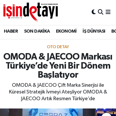
DÜNYA
Nöbetçi Eczaneler
HABER
SON DAKİKA
EKONOMİ
İŞ DÜNYASI
B
Eğitim
Hava Durumu
EKONOMİ
İstanbul Namaz Vakitleri
OTO DETAY
OMODA & JAECOO Markası
ENERJİ HABERİ
Trafik Durumu
Türkiye’de Yeni Bir Dönem
GAYRİMENKUL
Süper Lig Puan Durumu ve Fikstür
Başlatıyor
OMODA & JAECOO Çift Marka Sinerjisi ile
HABER
Tüm Manşetler
Küresel Stratejik İvmeyi Ateşliyor OMODA &
JAECOO Artık Resmen Türkiye’de
LOJİSTİK
Son Dakika Haberleri
MAGAZİN
Haber Arşivi