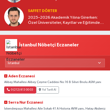
SAFFET DÖRTER
2025–2026 Akademik Yılına Girerken:
Özel Üniversiteler, Kayıtlar ve Eğitimde
Yeni Beklentiler
İstanbul Nöbetçi Eczaneler
Aden Eczanesi
Alibey Mahallesi Alibey Çeşme Caddesi No:16 B Silivri 8nolu ASM yanı
0 (212) 813 00 03
Yol Tarifi Al
Serra Nur Eczanesi
İskenderpaşa Mahallesi Aile Sokak 41 A Historia AVM yanı, Hatay Akdeniz