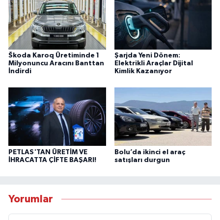
Škoda Karoq Üretiminde 1
Şarjda Yeni Dönem:
Milyonuncu Aracını Banttan
Elektrikli Araçlar Dijital
İndirdi
Kimlik Kazanıyor
PETLAS'TAN ÜRETİM VE
Bolu’da ikinci el araç
İHRACATTA ÇİFTE BAŞARI!
satışları durgun
Yorumlar