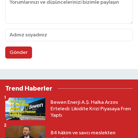
Gönder
Trend Haberler
1
Bewen Enerji A.Ş. Halka Arzını
Erteledi: Likidite Krizi Piyasaya Fren
Yaptı
2
84 hâkim ve savcı meslekten