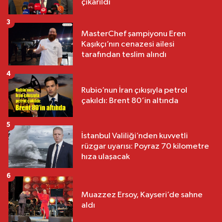
çıkarıldı
3
MasterChef şampiyonu Eren
Kaşıkçı’nın cenazesi ailesi
tarafından teslim alındı
4
Rubio’nun İran çıkışıyla petrol
çakıldı: Brent 80’in altında
5
İstanbul Valiliği’nden kuvvetli
rüzgar uyarısı: Poyraz 70 kilometre
hıza ulaşacak
6
Muazzez Ersoy, Kayseri’de sahne
aldı