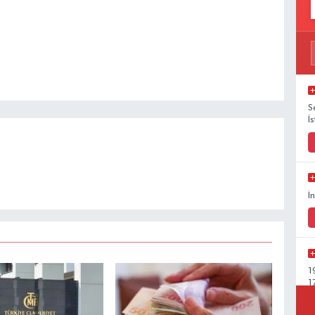
S
İ
İ
1
1