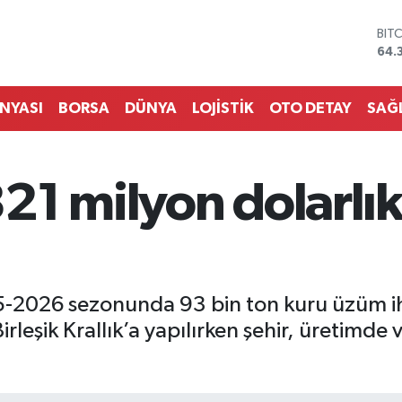
64.
DO
47,
EU
55,
STE
ÜNYASI
BORSA
DÜNYA
LOJİSTİK
OTO DETAY
SAĞ
64,
GRA
657
BİS
21 milyon dolarlı
13.
2026 sezonunda 93 bin ton kuru üzüm ihr
Birleşik Krallık’a yapılırken şehir, üretimde v