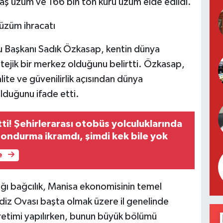
yaş üzüm ve 166 bin ton kuru üzüm elde edildi.
u Başkanı Sadık Özkasap, kentin dünya
tejik bir merkez olduğunu belirtti. Özkasap,
lite ve güvenilirlik açısından dünya
olduğunu ifade etti.
tti! Şehirlerarası otobüs yolculuklarında
dondurma ikramdı, şimdi kek bile yok
e
dığı bağcılık, Manisa ekonomisinin temel
ediz Ovası başta olmak üzere il genelinde
retimi yapılırken, bunun büyük bölümü