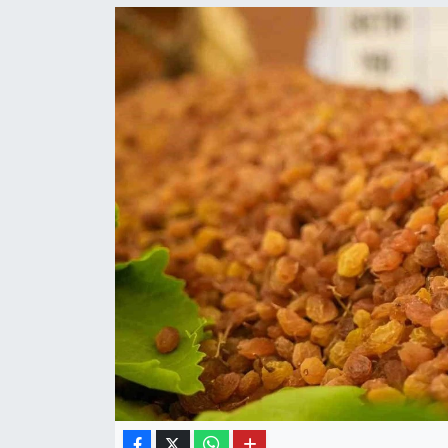
OTO DETAY
SAĞLIK
SON DAKİKA
SPOR
FİNANS