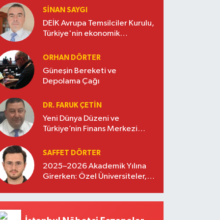
SINAN SAYGI
DEİK Avrupa Temsilciler Kurulu,
Türkiye'nin ekonomik
diplomasisinde güçlü bir köprü
oluşturuyor
ORHAN DÖRTER
Güneşin Bereketi ve
Depolama Çağı
DR. FARUK ÇETİN
Yeni Dünya Düzeni ve
Türkiye’nin Finans Merkezi
Stratejisi
SAFFET DÖRTER
2025–2026 Akademik Yılına
Girerken: Özel Üniversiteler,
Kayıtlar ve Eğitimde Yeni
Beklentiler