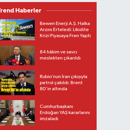
Trend Haberler
Bewen Enerji A.Ş. Halka
Arzını Erteledi: Likidite
Krizi Piyasaya Fren Yaptı
84 hâkim ve savcı
meslekten çıkarıldı
Rubio’nun İran çıkışıyla
petrol çakıldı: Brent
80’in altında
Cumhurbaşkanı
Erdoğan YAŞ kararlarını
imzaladı