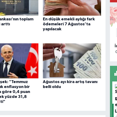
O
nkası’nın toplam
En düşük emekli aylığı fark
G
 arttı
ödemeleri 7 Ağustos’ta
yapılacak
O
G
M
mşek: "Temmuz
Ağustos ayı kira artış tavanı
B
lık enflasyon bir
belli oldu
a göre 0,4 puan
ek yüzde 31,8
ti"
Y