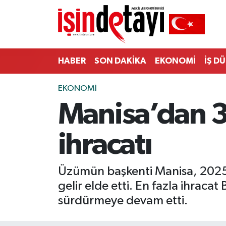
DÜNYA
Nöbetçi Eczaneler
HABER
SON DAKİKA
EKONOMİ
İŞ D
Eğitim
Hava Durumu
EKONOMİ
EKONOMİ
İstanbul Namaz Vakitleri
Manisa’dan 3
ENERJİ HABERİ
Trafik Durumu
ihracatı
GAYRİMENKUL
Süper Lig Puan Durumu ve Fikstür
HABER
Tüm Manşetler
Üzümün başkenti Manisa, 2025-
gelir elde etti. En fazla ihracat 
LOJİSTİK
Son Dakika Haberleri
sürdürmeye devam etti.
MAGAZİN
Haber Arşivi