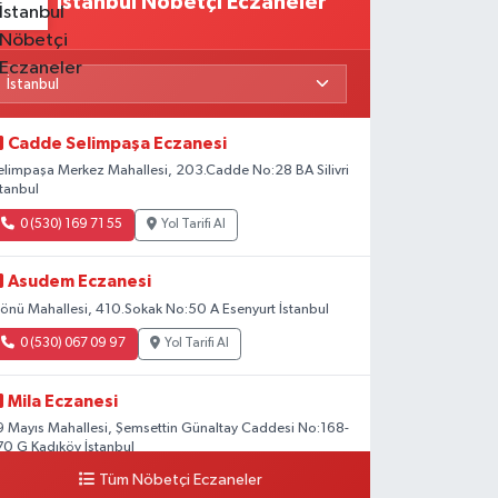
İstanbul Nöbetçi Eczaneler
Cadde Selimpaşa Eczanesi
elimpaşa Merkez Mahallesi, 203.Cadde No:28 BA Silivri
stanbul
0 (530) 169 71 55
Yol Tarifi Al
Asudem Eczanesi
nönü Mahallesi, 410.Sokak No:50 A Esenyurt İstanbul
0 (530) 067 09 97
Yol Tarifi Al
Mila Eczanesi
9 Mayıs Mahallesi, Şemsettin Günaltay Caddesi No:168-
70 G Kadıköy İstanbul
Tüm Nöbetçi Eczaneler
0 (216) 514 23 73
Yol Tarifi Al