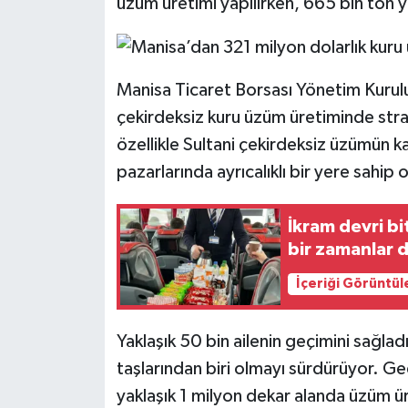
üzüm üretimi yapılırken, 665 bin ton 
Manisa Ticaret Borsası Yönetim Kurul
çekirdeksiz kuru üzüm üretiminde stra
özellikle Sultani çekirdeksiz üzümün ka
pazarlarında ayrıcalıklı bir yere sahip 
İkram devri bi
bir zamanlar 
İçeriği Görüntül
Yaklaşık 50 bin ailenin geçimini sağla
taşlarından biri olmayı sürdürüyor. G
yaklaşık 1 milyon dekar alanda üzüm ü