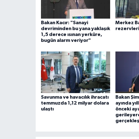
Bakan Kacır: "Sanayi
Merkez Ba
devriminden bu yana yaklaşık
rezervleri
1,5 derece ısınan yerküre,
bugün alarm veriyor"
Savunma ve havacılık ihracatı
Bakan Şi
temmuzda 1,12 milyar dolara
ayında yıl
ulaştı
önceki ay
gerileyer
gerçekleş