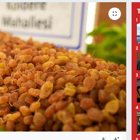
1
2
3
4
-
+
A
A