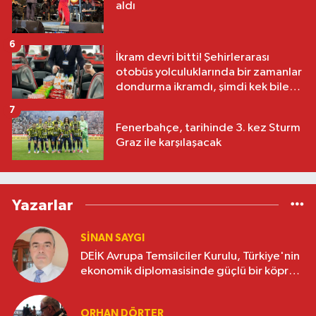
aldı
6
İkram devri bitti! Şehirlerarası
otobüs yolculuklarında bir zamanlar
dondurma ikramdı, şimdi kek bile
yok
7
Fenerbahçe, tarihinde 3. kez Sturm
Graz ile karşılaşacak
Yazarlar
SINAN SAYGI
DEİK Avrupa Temsilciler Kurulu, Türkiye'nin
ekonomik diplomasisinde güçlü bir köprü
oluşturuyor
ORHAN DÖRTER