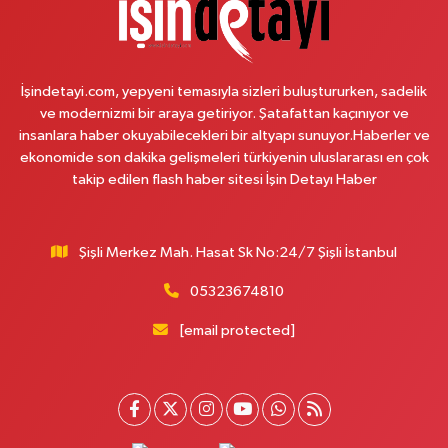
Reşitpaşa Mahallesi Tuncay Artun Caddesi No:10B Altınokta Körler Vakfı
karşısı.
0 (212) 229 55 83
Yol Tarifi Al
İşindetayi.com, yepyeni temasıyla sizleri buluştururken, sadelik
Plevne Eczanesi
ve modernizmi bir araya getiriyor. Şatafattan kaçınıyor ve
Mevlana Mahallesi İbrahim Hayırlıoğlu Caddesi 6 3 PLEVNE KONUTLARI
insanlara haber okuyabilecekleri bir altyapı sunuyor.Haberler ve
ÇARŞI İÇERİSİNDE
ekonomide son dakika gelişmeleri türkiyenin uluslararası en çok
takip edilen flash haber sitesi İşin Detayı Haber
0 (212) 823 53 43
Yol Tarifi Al
Eren Aydın Eczanesi
Şişli Merkez Mah. Hasat Sk No:24/7 Şişli İstanbul
Siyavuşpaşa Mahallesi Adnan Kahveci Bulvarı 154 B MEMORIAL
HASTANESİNİN 100 METRE YUKARISI - FİZİK TEDAVİ HASTANESİNİN 100
METRE AŞAĞISI
05323674810
0 (212) 441 38 16
Yol Tarifi Al
[email protected]
Yaşam Eczanesi
Osmangazi Mahallesi Atayolu Caddesi 10C-D KAYA ÇİFTLİĞİ İLE KÖFTECİ
YUSUF ARASINDA, TARIM KOOPERATİF MARKETİ KARŞISI,SAAT KULESİNİN
ÇAPRAZINDA