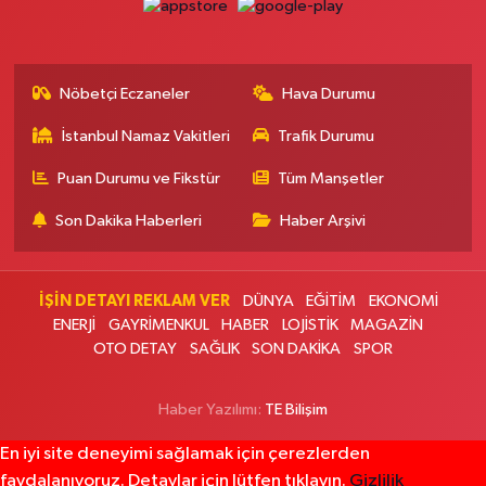
0 (506) 466 78 60
Yol Tarifi Al
Müge Eczanesi
Nöbetçi Eczaneler
Hava Durumu
19 Mayıs Mahallesi Bayar Caddesi 55B Acıbadem Kozyatağı
Hastanesinin 200m Aşağısındaki İlk Işıklarda. (30 Ağustos İlkokulunun
100m Yukarısında)
İstanbul Namaz Vakitleri
Trafik Durumu
0 (216) 463 14 95
Yol Tarifi Al
Puan Durumu ve Fikstür
Tüm Manşetler
Son Dakika Haberleri
Haber Arşivi
Göksun Eczanesi
Esentepe Mahallesi 2850. Sokak No:142 B ESENTEPE MUHTARLIĞI
KARŞISI,NECIP FAZIL KISAKÜREK KÜLTÜR MERKEZİ KARŞISI
İŞİN DETAYI REKLAM VER
DÜNYA
EĞİTİM
EKONOMİ
0 (212) 619 00 75
Yol Tarifi Al
ENERJİ
GAYRİMENKUL
HABER
LOJİSTİK
MAGAZİN
OTO DETAY
SAĞLIK
SON DAKİKA
SPOR
Yeni Arnavutköy Şifa Eczanesi
Merkez Mahallesi Şener Sokak No:2 8B
Haber Yazılımı:
TE Bilişim
0 (212) 597 07 65
Yol Tarifi Al
En iyi site deneyimi sağlamak için çerezlerden
Önder Eczanesi
faydalanıyoruz. Detaylar için lütfen tıklayın.
Gizlilik