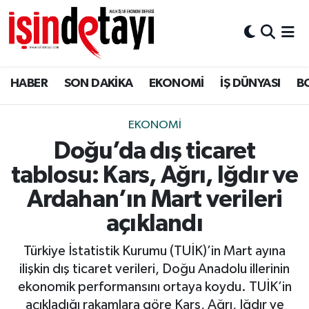
DÜNYA
Nöbetçi Eczaneler
HABER
SON DAKİKA
EKONOMİ
İŞ DÜNYASI
B
Eğitim
Hava Durumu
EKONOMİ
İstanbul Namaz Vakitleri
EKONOMİ
Doğu’da dış ticaret
ENERJİ HABERİ
Trafik Durumu
tablosu: Kars, Ağrı, Iğdır ve
GAYRİMENKUL
Süper Lig Puan Durumu ve Fikstür
Ardahan’ın Mart verileri
açıklandı
HABER
Tüm Manşetler
Türkiye İstatistik Kurumu (TUİK)’in Mart ayına
LOJİSTİK
Son Dakika Haberleri
ilişkin dış ticaret verileri, Doğu Anadolu illerinin
ekonomik performansını ortaya koydu. TUİK’in
MAGAZİN
Haber Arşivi
açıkladığı rakamlara göre Kars, Ağrı, Iğdır ve