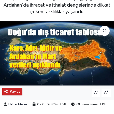
Ardahan’da ihracat ve ithalat dengelerinde dikkat
OTO DETAY
çeken farklılıklar yaşandı.
SAĞLIK
SON DAKİKA
SPOR
FİNANS
Paylaş
-
+
A
A
Haber Merkezi
02.05.2026 - 11:58
Okunma Süresi: 1 Dk