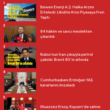
1
Bewen Enerji A.Ş. Halka Arzını
Erteledi: Likidite Krizi Piyasaya Fren
Yaptı
2
84 hâkim ve savcı meslekten
çıkarıldı
3
Rubio’nun İran çıkışıyla petrol
çakıldı: Brent 80’in altında
4
Cumhurbaşkanı Erdoğan YAŞ
kararlarını imzaladı
5
Muazzez Ersoy, Kayseri’de sahne