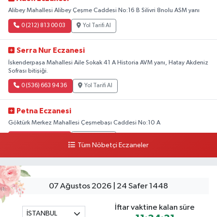
Alibey Mahallesi Alibey Çeşme Caddesi No:16 B Silivri 8nolu ASM yanı
0 (212) 813 00 03
Yol Tarifi Al
Serra Nur Eczanesi
İskenderpaşa Mahallesi Aile Sokak 41 A Historia AVM yanı, Hatay Akdeniz
Sofrası bitişiği.
0 (536) 663 94 36
Yol Tarifi Al
Petna Eczanesi
Göktürk Merkez Mahallesi Çeşmebaşı Caddesi No:10 A
0 (212) 360 18 23
Yol Tarifi Al
Tüm Nöbetçi Eczaneler
Sacide Eczanesi
Karlıktepe Mahallesi Soğanlık Caddesi No:34 A
07 Ağustos 2026 | 24 Safer 1448
0 (216) 504 24 53
Yol Tarifi Al
İftar vaktine kalan süre
İSTANBUL
Bulvar Eczanesi