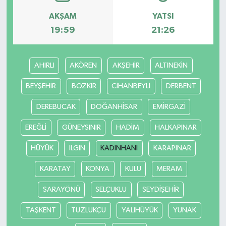
AKŞAM
YATSI
19:59
21:26
AHIRLI
AKÖREN
AKŞEHİR
ALTINEKİN
BEYŞEHİR
BOZKIR
CİHANBEYLİ
DERBENT
DEREBUCAK
DOĞANHİSAR
EMİRGAZİ
EREĞLİ
GÜNEYSINIR
HADİM
HALKAPINAR
HÜYÜK
ILGIN
KADINHANI
KARAPINAR
KARATAY
KONYA
KULU
MERAM
SARAYÖNÜ
SELÇUKLU
SEYDİŞEHİR
TAŞKENT
TUZLUKÇU
YALIHÜYÜK
YUNAK