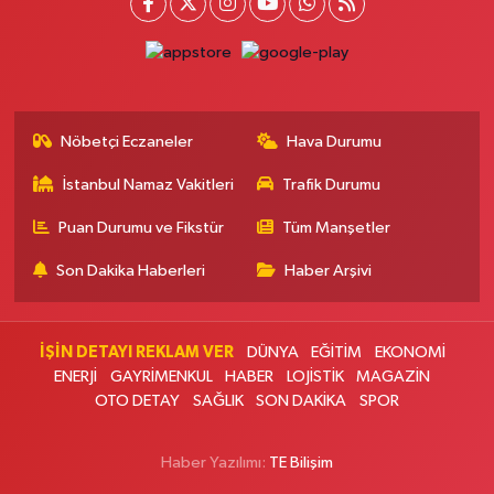
Nöbetçi Eczaneler
Hava Durumu
İstanbul Namaz Vakitleri
Trafik Durumu
Puan Durumu ve Fikstür
Tüm Manşetler
Son Dakika Haberleri
Haber Arşivi
İŞİN DETAYI REKLAM VER
DÜNYA
EĞİTİM
EKONOMİ
ENERJİ
GAYRİMENKUL
HABER
LOJİSTİK
MAGAZİN
OTO DETAY
SAĞLIK
SON DAKİKA
SPOR
Haber Yazılımı:
TE Bilişim