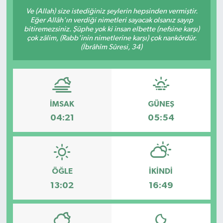
Ve (Allah) size istediğiniz şeylerin hepsinden vermiştir.
OTO DETAY
Eğer Allâh'ın verdiği nimetleri sayacak olsanız sayıp
bitiremezsiniz. Şüphe yok ki insan elbette (nefsine karşı)
çok zâlim, (Rabb'inin nimetlerine karşı) çok nankördür.
SAĞLIK
(İbrâhîm Sûresi, 34)
SON DAKİKA
SPOR
İMSAK
GÜNEŞ
04:21
05:54
FİNANS
ÖĞLE
İKINDI
13:02
16:49