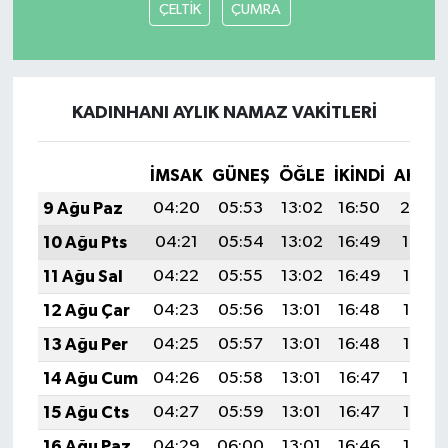
ÇELTİK
ÇUMRA
KADINHANI AYLIK NAMAZ VAKITLERI
İMSAK
GÜNEŞ
ÖĞLE
İKINDI
AKŞA
9 Ağu Paz
04:20
05:53
13:02
16:50
20:00
10 Ağu Pts
04:21
05:54
13:02
16:49
19:59
11 Ağu Sal
04:22
05:55
13:02
16:49
19:58
12 Ağu Çar
04:23
05:56
13:01
16:48
19:57
13 Ağu Per
04:25
05:57
13:01
16:48
19:55
14 Ağu Cum
04:26
05:58
13:01
16:47
19:54
15 Ağu Cts
04:27
05:59
13:01
16:47
19:53
16 Ağu Paz
04:29
06:00
13:01
16:46
19:52