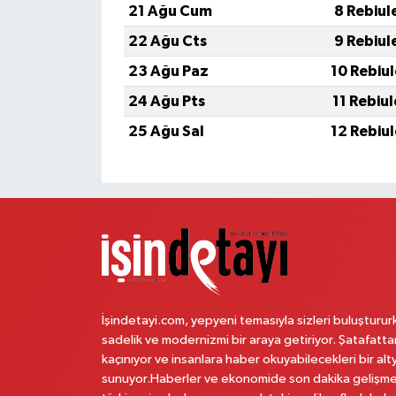
21 Ağu Cum
8 Rebiul
22 Ağu Cts
9 Rebiul
23 Ağu Paz
10 Rebiu
24 Ağu Pts
11 Rebiu
25 Ağu Sal
12 Rebiu
İşindetayi.com, yepyeni temasıyla sizleri buluşturur
sadelik ve modernizmi bir araya getiriyor. Şatafatta
kaçınıyor ve insanlara haber okuyabilecekleri bir alt
sunuyor.Haberler ve ekonomide son dakika gelişme