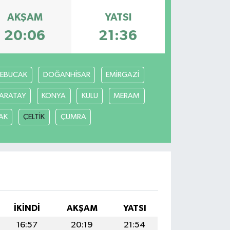
AKŞAM
YATSI
20:06
21:36
REBUCAK
DOĞANHİSAR
EMİRGAZİ
ARATAY
KONYA
KULU
MERAM
AK
ÇELTİK
ÇUMRA
İKINDI
AKŞAM
YATSI
16:57
20:19
21:54