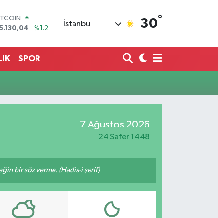
°
ITCOIN
30
İstanbul
5.130,04
%1.2
OLAR
7,7069
%0.17
URO
LIK
SPOR
5,0265
%0.01
TERLİN
4,1897
%0.02
RAM ALTIN
618.49
%2.12
İST100
7 Ağustos 2026
3.887
%64
24 Safer 1448
n bir söz verme. (Hadis-i şerif)