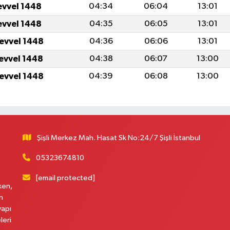
evvel 1448
04:34
06:04
13:01
evvel 1448
04:35
06:05
13:01
levvel 1448
04:36
06:06
13:01
levvel 1448
04:38
06:07
13:00
levvel 1448
04:39
06:08
13:00
Şişli Merkez Mah. Hasat Sk No:24/7 Şişli İstanbul
05323674810
[email protected]
ken,
n
yapı
leri