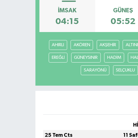
İMSAK
GÜNEŞ
OTO DETAY
04:15
05:52
SAĞLIK
SON DAKİKA
AHIRLI
AKÖREN
AKŞEHİR
ALTIN
EREĞLİ
GÜNEYSINIR
HADİM
HA
SPOR
SARAYÖNÜ
SELÇUKLU
FİNANS
H
25 Tem Cts
11 Sa