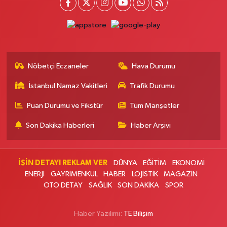
Yeni Mahallesi, 7053 Sokak No:23 B Silivri İstanbul
0 (212) 302 40 49
Yol Tarifi Al
Kağıthane Sağlık Eczanesi
Nurtepe Mahallesi, Şehit Mustafa Burcu Caddesi No:27 A Kağıthane
İstanbul
Nöbetçi Eczaneler
Hava Durumu
0 (212) 243 17 77
Yol Tarifi Al
İstanbul Namaz Vakitleri
Trafik Durumu
Puan Durumu ve Fikstür
Tüm Manşetler
Çağdaş Eczanesi
Yeni Mahallesi, 7053 Sokak No:23 B Silivri İstanbul
Son Dakika Haberleri
Haber Arşivi
0 (212) 302 40 49
Yol Tarifi Al
Buse Eczanesi
İŞİN DETAYI REKLAM VER
DÜNYA
EĞİTİM
EKONOMİ
Rüzgarlıbahçe Mahallesi, Ferit İnal Caddesi No:35 B Beykoz İstanbul
ENERJİ
GAYRİMENKUL
HABER
LOJİSTİK
MAGAZİN
OTO DETAY
SAĞLIK
SON DAKİKA
SPOR
0 (216) 680 06 58
Yol Tarifi Al
Haber Yazılımı:
TE Bilişim
Buse Eczanesi