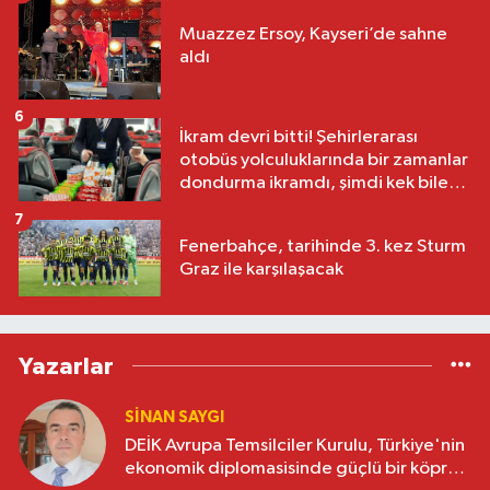
Muazzez Ersoy, Kayseri’de sahne
aldı
6
İkram devri bitti! Şehirlerarası
otobüs yolculuklarında bir zamanlar
dondurma ikramdı, şimdi kek bile
yok
7
Fenerbahçe, tarihinde 3. kez Sturm
Graz ile karşılaşacak
Yazarlar
SINAN SAYGI
DEİK Avrupa Temsilciler Kurulu, Türkiye'nin
ekonomik diplomasisinde güçlü bir köprü