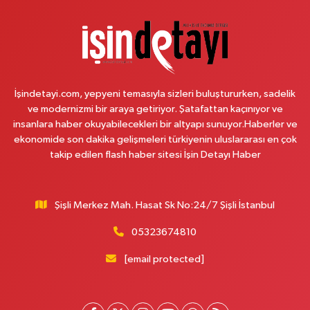
İstanbul
0 (216) 484 00 08
Yol Tarifi Al
Nazan Eczanesi
Zübeyde Hanım Mahallesi, 1280.Sokak No:10 Sultangazi İstanbul
İşindetayi.com, yepyeni temasıyla sizleri buluştururken, sadelik
0 (212) 419 24 18
Yol Tarifi Al
ve modernizmi bir araya getiriyor. Şatafattan kaçınıyor ve
insanlara haber okuyabilecekleri bir altyapı sunuyor.Haberler ve
Pera Eczanesi
ekonomide son dakika gelişmeleri türkiyenin uluslararası en çok
Mimar Sinan Mahallesi, Selçukhan Caddesi No:267 A Sultanbeyli İstanbul
takip edilen flash haber sitesi İşin Detayı Haber
0 (216) 755 01 02
Yol Tarifi Al
Şişli Merkez Mah. Hasat Sk No:24/7 Şişli İstanbul
Kağıthane Sağlık Eczanesi
Nurtepe Mahallesi, Şehit Mustafa Burcu Caddesi No:27 A Kağıthane
05323674810
İstanbul
[email protected]
0 (212) 243 17 77
Yol Tarifi Al
Çağdaş Eczanesi