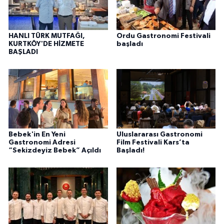
HANLI TÜRK MUTFAĞI,
Ordu Gastronomi Festivali
KURTKÖY'DE HİZMETE
başladı
BAŞLADI
Bebek'in En Yeni
Uluslararası Gastronomi
Gastronomi Adresi
Film Festivali Kars’ta
“Sekizdeyiz Bebek” Açıldı
Başladı!