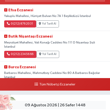
Efsa Eczanesi
Yakuplu Mahallesi, Hürriyet Bulvarı No:7A 1 Beylikdüzü İstanbul
0 (212) 876 20 31
Yol Tarifi Al
Butik Nişantaşı Eczanesi
Meşrutiyet Mahallesi, Vali Konağı Caddesi No:111 D Nişantaşı Şişli
İstanbul
0 (212) 234 56 66
Yol Tarifi Al
Burcu Eczanesi
Barbaros Mahallesi, Mahmutbey Caddesi No:80 A Barbaros Bağcılar
İstanbul
Tüm Nöbetçi Eczaneler
0 (212) 552 25 29
Yol Tarifi Al
Tuna Tillo Eczanesi
Akşemsettin Mahallesi, Akdeniz Caddesi No:12 A Fatih İstanbul
09 Ağustos 2026 | 26 Safer 1448