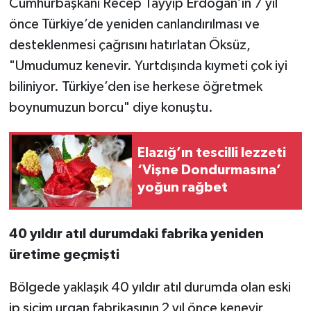
Cumhurbaşkanı Recep Tayyip Erdoğan’ın 7 yıl
önce Türkiye’de yeniden canlandırılması ve
desteklenmesi çağrısını hatırlatan Öksüz,
"Umudumuz kenevir. Yurtdışında kıymeti çok iyi
biliniyor. Türkiye’den ise herkese öğretmek
boynumuzun borcu" diye konuştu.
Elazığ’ın tescilli lezzeti
‘Vişne Dondurmasına’
yoğun rağbet
40 yıldır atıl durumdaki fabrika yeniden
üretime geçmişti
Bölgede yaklaşık 40 yıldır atıl durumda olan eski
ip sicim urgan fabrikasının 2 yıl önce kenevir