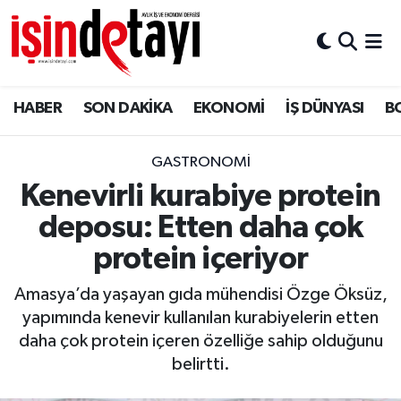
DÜNYA
Nöbetçi Eczaneler
HABER
SON DAKİKA
EKONOMİ
İŞ DÜNYASI
B
Eğitim
Hava Durumu
EKONOMİ
İstanbul Namaz Vakitleri
GASTRONOMİ
Kenevirli kurabiye protein
ENERJİ HABERİ
Trafik Durumu
deposu: Etten daha çok
GAYRİMENKUL
Süper Lig Puan Durumu ve Fikstür
protein içeriyor
Amasya’da yaşayan gıda mühendisi Özge Öksüz,
HABER
Tüm Manşetler
yapımında kenevir kullanılan kurabiyelerin etten
daha çok protein içeren özelliğe sahip olduğunu
LOJİSTİK
Son Dakika Haberleri
belirtti.
MAGAZİN
Haber Arşivi