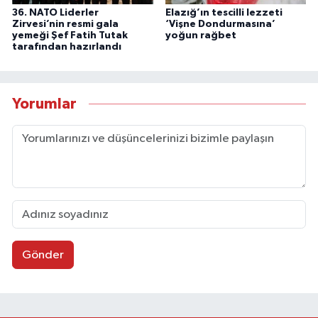
36. NATO Liderler
Elazığ’ın tescilli lezzeti
Zirvesi’nin resmi gala
‘Vişne Dondurmasına’
yemeği Şef Fatih Tutak
yoğun rağbet
tarafından hazırlandı
Yorumlar
Gönder