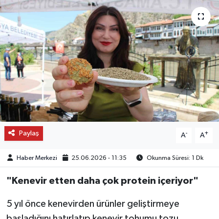
OTO DETAY
SAĞLIK
SON DAKİKA
SPOR
FİNANS
Paylaş
-
+
A
A
Haber Merkezi
25.06.2026 - 11:35
Okunma Süresi: 1 Dk
"Kenevir etten daha çok protein içeriyor"
5 yıl önce kenevirden ürünler geliştirmeye
başladığını hatırlatıp kenevir tohumu tozu