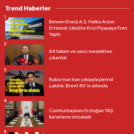
Trend Haberler
1
Bewen Enerji A.Ş. Halka Arzını
Erteledi: Likidite Krizi Piyasaya Fren
Yaptı
2
84 hâkim ve savcı meslekten
çıkarıldı
3
Rubio’nun İran çıkışıyla petrol
çakıldı: Brent 80’in altında
4
Cumhurbaşkanı Erdoğan YAŞ
kararlarını imzaladı
5