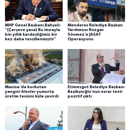
MHP Genel Başkanı Bahçeli:
Menderes Belediye Başkan
"(Çerçeve yasa) Bu imzayla
Yardımcısı Rüzgar
bin yıllık kardeşliğimiz bir
Sönmez’e JASAT
kez daha tescillenmiştir"
Operasyonu
Manisa'da korkutan
Etimesgut Belediye Başkanı
yangın! Alevler yumurta
Beşikçioğlu’nun esrar testi
üretim tesisini küle çevirdi
pozitif çıktı