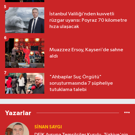
5
İstanbul Valiliği’nden kuvvetli
rüzgar uyarısı: Poyraz 70 kilometre
hıza ulaşacak
6
Muazzez Ersoy, Kayseri’de sahne
aldı
7
"Ahbaplar Suç Örgütü"
soruşturmasında 7 şüpheliye
tutuklama talebi
Yazarlar
SINAN SAYGI
DEİK Avrupa Temsilciler Kurulu, Türkiye'nin