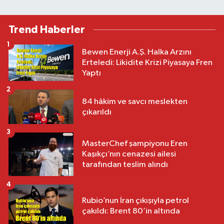
Trend Haberler
1
Bewen Enerji A.Ş. Halka Arzını
Erteledi: Likidite Krizi Piyasaya Fren
Yaptı
2
84 hâkim ve savcı meslekten
çıkarıldı
3
MasterChef şampiyonu Eren
Kaşıkçı’nın cenazesi ailesi
tarafından teslim alındı
4
Rubio’nun İran çıkışıyla petrol
çakıldı: Brent 80’in altında