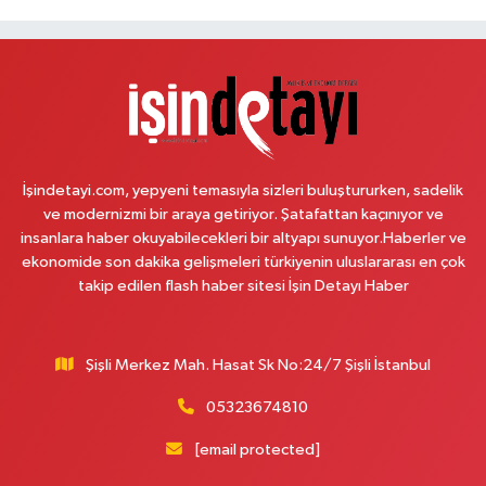
0 (212) 302 46 33
Yol Tarifi Al
Sahra Eczanesi
Reşitpaşa Mahallesi Tuncay Artun Caddesi No:10B Altınokta Körler Vakfı
karşısı.
0 (212) 229 55 83
Yol Tarifi Al
İşindetayi.com, yepyeni temasıyla sizleri buluştururken, sadelik
Plevne Eczanesi
ve modernizmi bir araya getiriyor. Şatafattan kaçınıyor ve
Mevlana Mahallesi İbrahim Hayırlıoğlu Caddesi 6 3 PLEVNE KONUTLARI
insanlara haber okuyabilecekleri bir altyapı sunuyor.Haberler ve
ÇARŞI İÇERİSİNDE
ekonomide son dakika gelişmeleri türkiyenin uluslararası en çok
takip edilen flash haber sitesi İşin Detayı Haber
0 (212) 823 53 43
Yol Tarifi Al
Eren Aydın Eczanesi
Şişli Merkez Mah. Hasat Sk No:24/7 Şişli İstanbul
Siyavuşpaşa Mahallesi Adnan Kahveci Bulvarı 154 B MEMORIAL
HASTANESİNİN 100 METRE YUKARISI - FİZİK TEDAVİ HASTANESİNİN 100
METRE AŞAĞISI
05323674810
0 (212) 441 38 16
Yol Tarifi Al
[email protected]