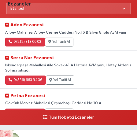
Aden Eczanesi
Alibey Mahallesi Alibey Çeşme Caddesi No:16 B Silivri 8nolu ASM yanı
0 (212) 813 00 03
Yol Tarifi Al
Serra Nur Eczanesi
İskenderpaşa Mahallesi Aile Sokak 41 A Historia AVM yanı, Hatay Akdeniz
Sofrası bitişiği.
0 (536) 663 94 36
Yol Tarifi Al
Petna Eczanesi
Göktürk Merkez Mahallesi Çeşmebaşı Caddesi No:10 A
0 (212) 360 18 23
Yol Tarifi Al
Tüm Nöbetçi Eczaneler
Sacide Eczanesi
Karlıktepe Mahallesi Soğanlık Caddesi No:34 A