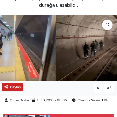
durağa ulaşabildi.
OTO DETAY
SAĞLIK
SON DAKİKA
SPOR
FİNANS
Paylaş
-
+
A
A
Orhan Dörter
15.10.2025 - 00:06
Okunma Süresi: 1 Dk