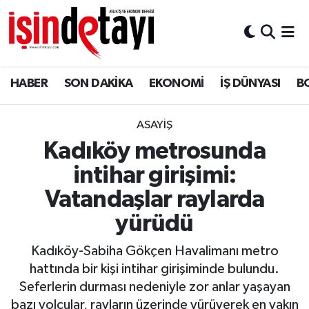
DÜNYA
Nöbetçi Eczaneler
HABER
SON DAKİKA
EKONOMİ
İŞ DÜNYASI
B
Eğitim
Hava Durumu
EKONOMİ
İstanbul Namaz Vakitleri
ASAYİŞ
Kadıköy metrosunda
ENERJİ HABERİ
Trafik Durumu
intihar girişimi:
GAYRİMENKUL
Süper Lig Puan Durumu ve Fikstür
Vatandaşlar raylarda
yürüdü
HABER
Tüm Manşetler
Kadıköy-Sabiha Gökçen Havalimanı metro
LOJİSTİK
Son Dakika Haberleri
hattında bir kişi intihar girişiminde bulundu.
Seferlerin durması nedeniyle zor anlar yaşayan
MAGAZİN
Haber Arşivi
bazı yolcular, rayların üzerinde yürüyerek en yakın