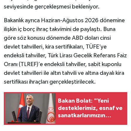
seviyesinde gerçekleşmesi bekleniyor.
Bakanlık ayrıca Haziran-Ağustos 2026 dönemine
ilişkin iç borç ihraç takvimini de paylaştı. Buna
göre söz konusu dönemde ABD doları cinsi
devlet tahvilleri, kira sertifikaları, TÜFE’ye
endeksli tahviller, Türk Lirası Gecelik Referans Faiz
Oranı (TLREF)’e endeksli tahviller, sabit kuponlu
devlet tahvilleri ile altın tahvili ve altına dayalı kira
sertifikası ihraçları gerçekleştirilecek.
Bakan Bolat: "Yeni
desteklerimiz, esnaf ve
sanatkarlarımızın
finansmana ulaşmasını
kolaylaştıracaktır"