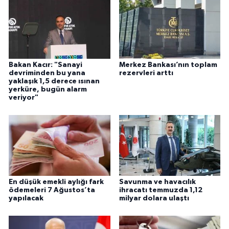
Bakan Kacır: "Sanayi
Merkez Bankası’nın toplam
devriminden bu yana
rezervleri arttı
yaklaşık 1,5 derece ısınan
yerküre, bugün alarm
veriyor"
En düşük emekli aylığı fark
Savunma ve havacılık
ödemeleri 7 Ağustos’ta
ihracatı temmuzda 1,12
yapılacak
milyar dolara ulaştı