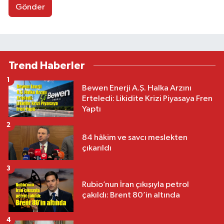
Gönder
Trend Haberler
1
Bewen Enerji A.Ş. Halka Arzını
Erteledi: Likidite Krizi Piyasaya Fren
Yaptı
2
84 hâkim ve savcı meslekten
çıkarıldı
3
Rubio’nun İran çıkışıyla petrol
çakıldı: Brent 80’in altında
4