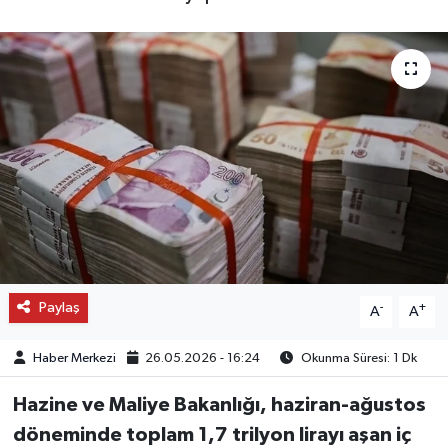
OTO DETAY
SAĞLIK
SON DAKİKA
SPOR
FİNANS
Paylaş
-
+
A
A
Haber Merkezi
26.05.2026 - 16:24
Okunma Süresi: 1 Dk
Hazine ve Maliye Bakanlığı, haziran-ağustos
döneminde toplam 1,7 trilyon lirayı aşan iç