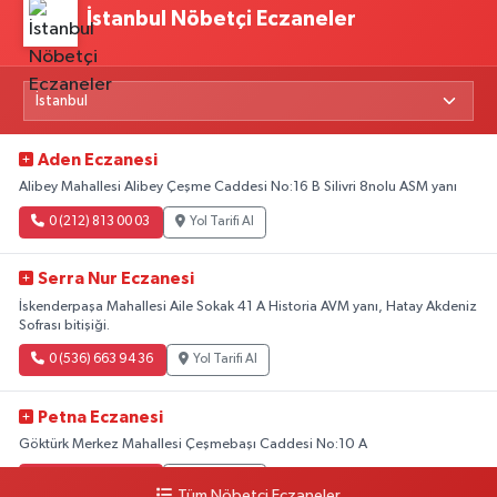
İstanbul Nöbetçi Eczaneler
Aden Eczanesi
Alibey Mahallesi Alibey Çeşme Caddesi No:16 B Silivri 8nolu ASM yanı
0 (212) 813 00 03
Yol Tarifi Al
Serra Nur Eczanesi
İskenderpaşa Mahallesi Aile Sokak 41 A Historia AVM yanı, Hatay Akdeniz
Sofrası bitişiği.
0 (536) 663 94 36
Yol Tarifi Al
Petna Eczanesi
Göktürk Merkez Mahallesi Çeşmebaşı Caddesi No:10 A
0 (212) 360 18 23
Yol Tarifi Al
Tüm Nöbetçi Eczaneler