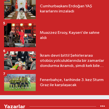
Cumhurbaşkanı Erdoğan YAŞ
kararlarını imzaladı
5
Muazzez Ersoy, Kayseri’de sahne
aldı
6
İkram devri bitti! Şehirlerarası
otobüs yolculuklarında bir zamanlar
dondurma ikramdı, şimdi kek bile
yok
7
Fenerbahçe, tarihinde 3. kez Sturm
Graz ile karşılaşacak
Yazarlar