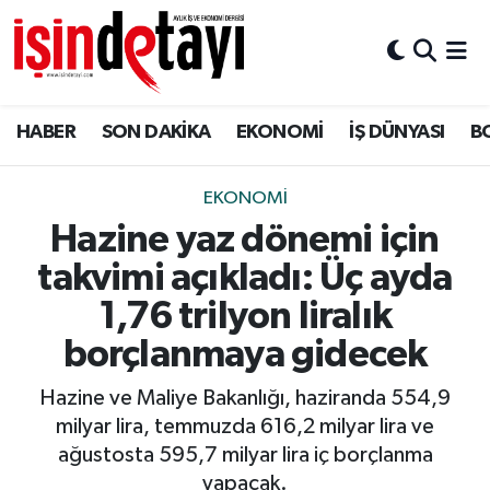
DÜNYA
Nöbetçi Eczaneler
HABER
SON DAKİKA
EKONOMİ
İŞ DÜNYASI
B
Eğitim
Hava Durumu
EKONOMİ
İstanbul Namaz Vakitleri
EKONOMİ
Hazine yaz dönemi için
ENERJİ HABERİ
Trafik Durumu
takvimi açıkladı: Üç ayda
GAYRİMENKUL
Süper Lig Puan Durumu ve Fikstür
1,76 trilyon liralık
borçlanmaya gidecek
HABER
Tüm Manşetler
Hazine ve Maliye Bakanlığı, haziranda 554,9
LOJİSTİK
Son Dakika Haberleri
milyar lira, temmuzda 616,2 milyar lira ve
ağustosta 595,7 milyar lira iç borçlanma
MAGAZİN
Haber Arşivi
yapacak.