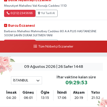
Butik Nişantaşı Eczanesi
Meşrutiyet Mahallesi Vali Konağı Caddesi 111D
0 (212) 234 56 66
Yol Tarifi Al
Burcu Eczanesi
Barbaros Mahallesi Mahmutbey Caddesi 80 A A PLUS HASTANESİNE
500M ŞAHİN DURAK SUITMEN YANI
0 (212) 552 25 29
Yol Tarifi Al
Tüm Nöbetçi Eczaneler
Tuna Tillo Eczanesi
Akşemsettin Mahallesi Akdeniz Caddesi No:12 A 41.01948179055185,
28.946705949073934
09 Ağustos 2026 | 26 Safer 1448
0 (212) 635 03 83
Yol Tarifi Al
İftar vaktine kalan süre
İSTANBUL
09:29:52
Tersane İstanbul Eczanesi
Camiikebir Mahallesi Taşkızak Tersanesi Caddesi 6 6B Tersane İstanbul
İmsak
Güneş
Öğle
İkindi
Akşam
Yatsı
içerisi ama yol üzerinde
04:20
06:01
13:15
17:06
20:19
21:52
0 (533) 395 65 65
Yol Tarifi Al