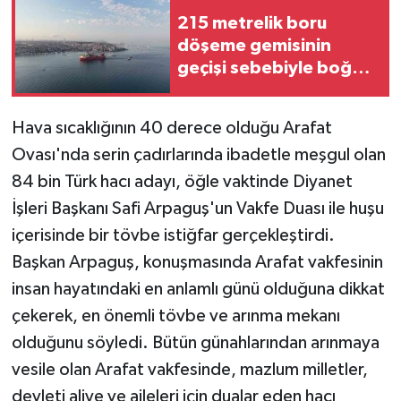
215 metrelik boru
döşeme gemisinin
geçişi sebebiyle boğaz
hattı çift yönlü trafiğe
kapatıldı
Hava sıcaklığının 40 derece olduğu Arafat
Ovası'nda serin çadırlarında ibadetle meşgul olan
84 bin Türk hacı adayı, öğle vaktinde Diyanet
İşleri Başkanı Safi Arpaguş'un Vakfe Duası ile huşu
içerisinde bir tövbe istiğfar gerçekleştirdi.
Başkan Arpaguş, konuşmasında Arafat vakfesinin
insan hayatındaki en anlamlı günü olduğuna dikkat
çekerek, en önemli tövbe ve arınma mekanı
olduğunu söyledi. Bütün günahlarından arınmaya
vesile olan Arafat vakfesinde, mazlum milletler,
devleti aliye ve aileleri için dualar eden hacı