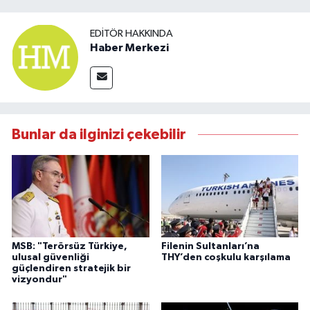
EDITÖR HAKKINDA
Haber Merkezi
Bunlar da ilginizi çekebilir
MSB: "Terörsüz Türkiye,
Filenin Sultanları’na
ulusal güvenliği
THY’den coşkulu karşılama
güçlendiren stratejik bir
vizyondur"