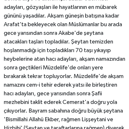
adayları, gözyaşları ile hayatlarının en mübarek
gününü yaşadılar. Akşam güneşin batışına kadar
Arafat'ta bekleyecek olan Müslümanlar bu arada
gece yarısından sonra Akabe'de şeytana
atacakları taşları topladılar. Şeytan temizden
hoşlanmadığı için topladıkları 70 taşı yıkayıp
heybelerine atan hacı adayları, akşam namazından
sonra geçtikleri Müzdelife'de onları yere
bırakarak tekrar topluyorlar. Müzdelife'de akşam
namazını cem-i tehir ederek yatsı ile birleştiren
hacı adayları, gece yarısından sonra Şafii
mezhebini taklit ederek Cemerat'a doğru yola
çıkıyorlar. Bayram sabahına doğru büyük şeytana
'Bismillahi Allahü Ekber, rağmen Lişşeytani ve
Hizbihi' (Şeytan ve taraftarlarına rağmen) diyerek