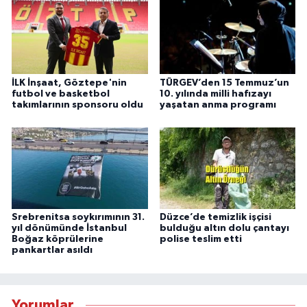
İLK İnşaat, Göztepe'nin
TÜRGEV’den 15 Temmuz’un
futbol ve basketbol
10. yılında milli hafızayı
takımlarının sponsoru oldu
yaşatan anma programı
Srebrenitsa soykırımının 31.
Düzce’de temizlik işçisi
yıl dönümünde İstanbul
bulduğu altın dolu çantayı
Boğaz köprülerine
polise teslim etti
pankartlar asıldı
Yorumlar