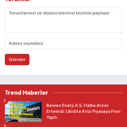
Gönder
Trend Haberler
1
Bewen Enerji A.Ş. Halka Arzını
Erteledi: Likidite Krizi Piyasaya Fren
Yaptı
2