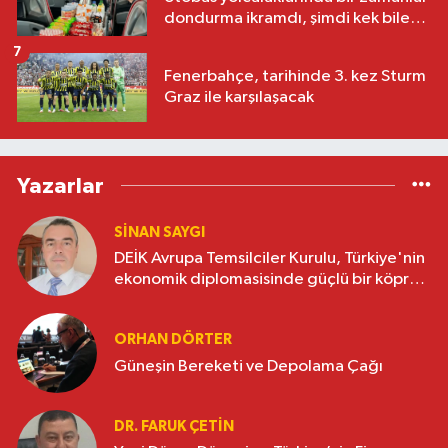
dondurma ikramdı, şimdi kek bile
yok
7
Fenerbahçe, tarihinde 3. kez Sturm
Graz ile karşılaşacak
Yazarlar
SINAN SAYGI
DEİK Avrupa Temsilciler Kurulu, Türkiye'nin
ekonomik diplomasisinde güçlü bir köprü
oluşturuyor
ORHAN DÖRTER
Güneşin Bereketi ve Depolama Çağı
DR. FARUK ÇETİN