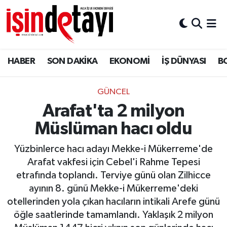
DÜNYA
Nöbetçi Eczaneler
HABER
SON DAKİKA
EKONOMİ
İŞ DÜNYASI
B
Eğitim
Hava Durumu
EKONOMİ
İstanbul Namaz Vakitleri
GÜNCEL
Arafat'ta 2 milyon
ENERJİ HABERİ
Trafik Durumu
Müslüman hacı oldu
GAYRİMENKUL
Süper Lig Puan Durumu ve Fikstür
Yüzbinlerce hacı adayı Mekke-i Mükerreme'de
Arafat vakfesi için Cebel'i Rahme Tepesi
HABER
Tüm Manşetler
etrafında toplandı. Terviye günü olan Zilhicce
ayının 8. günü Mekke-i Mükerreme'deki
LOJİSTİK
Son Dakika Haberleri
otellerinden yola çıkan hacıların intikali Arefe günü
öğle saatlerinde tamamlandı. Yaklaşık 2 milyon
MAGAZİN
Haber Arşivi