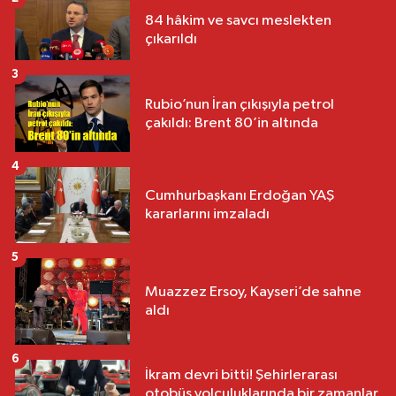
84 hâkim ve savcı meslekten
çıkarıldı
3
Rubio’nun İran çıkışıyla petrol
çakıldı: Brent 80’in altında
4
Cumhurbaşkanı Erdoğan YAŞ
kararlarını imzaladı
5
Muazzez Ersoy, Kayseri’de sahne
aldı
6
İkram devri bitti! Şehirlerarası
otobüs yolculuklarında bir zamanlar