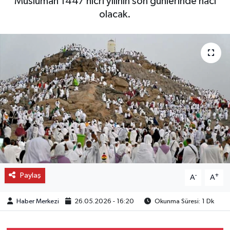
Müslüman 1447 hicri yılının son günlerinde hacı
olacak.
OTO DETAY
SAĞLIK
SON DAKİKA
SPOR
FİNANS
Paylaş
-
+
A
A
Haber Merkezi
26.05.2026 - 16:20
Okunma Süresi: 1 Dk