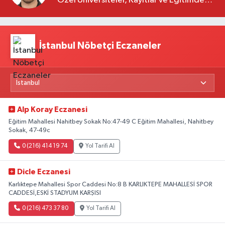
Özel Üniversiteler, Kayıtlar ve Eğitimde
Yeni Beklentiler
İstanbul Nöbetçi Eczaneler
Alp Koray Eczanesi
Eğitim Mahallesi Nahitbey Sokak No:47-49 C Eğitim Mahallesi, Nahitbey
Sokak, 47-49c
0 (216) 414 19 74
Yol Tarifi Al
Dicle Eczanesi
Karlıktepe Mahallesi Spor Caddesi No:8 B KARLIKTEPE MAHALLESİ SPOR
CADDESİ,ESKİ STADYUM KARŞISI
0 (216) 473 37 80
Yol Tarifi Al