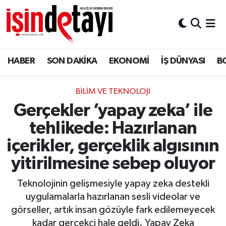
DÜNYA
Nöbetçi Eczaneler
HABER
SON DAKİKA
EKONOMİ
İŞ DÜNYASI
B
Eğitim
Hava Durumu
EKONOMİ
İstanbul Namaz Vakitleri
BILIM VE TEKNOLOJI
Gerçekler ’yapay zeka’ ile
ENERJİ HABERİ
Trafik Durumu
tehlikede: Hazırlanan
GAYRİMENKUL
Süper Lig Puan Durumu ve Fikstür
içerikler, gerçeklik algısının
yitirilmesine sebep oluyor
HABER
Tüm Manşetler
Teknolojinin gelişmesiyle yapay zeka destekli
LOJİSTİK
Son Dakika Haberleri
uygulamalarla hazırlanan sesli videolar ve
görseller, artık insan gözüyle fark edilemeyecek
MAGAZİN
Haber Arşivi
kadar gerçekçi hale geldi. Yapay Zeka