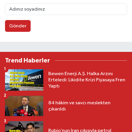
Gönder
Trend Haberler
1
Bewen Enerji A.Ş. Halka Arzını
Erteledi: Likidite Krizi Piyasaya Fren
Yaptı
2
84 hâkim ve savcı meslekten
çıkarıldı
3
Rubio’nun İran çıkışıyla petrol