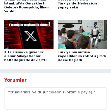
İstanbul’da Gerçekleşti:
Türkiye’de: Herkes için
Gelecek Konuşuldu, İlham
yapay zekâ
Verildi!
X’te erişim ve güvenlik
Türkiye’nin nüfusa
alarmı: Şikayetler bir
kaydedilen ilk robotu şimdi
haftada yüzde 452 arttı
de işe başladı
Yorumlar