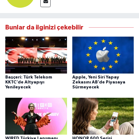
Bunlar da ilginizi çekebilir
Başçeri: Türk Telekom
Apple, Yeni Siri Yapay
KKTC’de Altyapıyı
Zekasını AB’de Piyasaya
Yenileyecek
Sürmeyecek
WIRED Türkiye Lansmanı
HONOR 600 Serisi