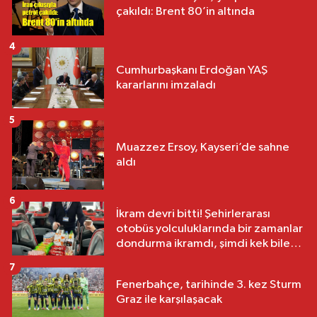
çakıldı: Brent 80’in altında
4
Cumhurbaşkanı Erdoğan YAŞ
kararlarını imzaladı
5
Muazzez Ersoy, Kayseri’de sahne
aldı
6
İkram devri bitti! Şehirlerarası
otobüs yolculuklarında bir zamanlar
dondurma ikramdı, şimdi kek bile
yok
7
Fenerbahçe, tarihinde 3. kez Sturm
Graz ile karşılaşacak