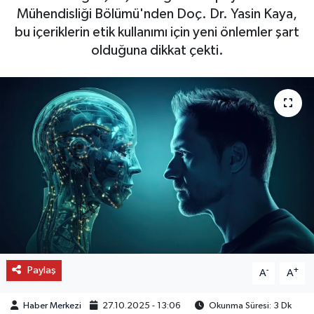
Mühendisliği Bölümü'nden Doç. Dr. Yasin Kaya,
OTO DETAY
bu içeriklerin etik kullanımı için yeni önlemler şart
olduğuna dikkat çekti.
SAĞLIK
SON DAKİKA
SPOR
FİNANS
Paylaş
-
+
A
A
Haber Merkezi
27.10.2025 - 13:06
Okunma Süresi: 3 Dk