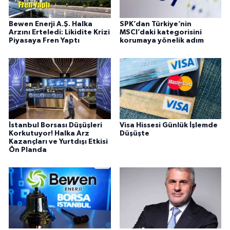
Bewen Enerji A.Ş. Halka
SPK’dan Türkiye’nin
Arzını Erteledi: Likidite Krizi
MSCI’daki kategorisini
Piyasaya Fren Yaptı
korumaya yönelik adım
İstanbul Borsası Düşüşleri
Visa Hissesi Günlük İşlemde
Korkutuyor! Halka Arz
Düşüşte
Kazançları ve Yurtdışı Etkisi
Ön Planda