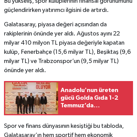
Bu yükseliş, spor kulüplerinin finansal görünümünü
güçlendirirken yatırımcı ilgisini de artırdı.
Galatasaray, piyasa değeri açısından da
rakiplerinin önünde yer aldı. Ağustos ayını 22
milyar 410 milyon TL piyasa değeriyle kapatan
kulüp, Fenerbahçe (15,6 milyar TL), Beşiktaş (9,6
milyar TL) ve Trabzonspor’un (9,5 milyar TL)
önünde yer aldı.
Anadolu'nun üreten
gücü Golda Gıda 1-2
Temmuz’da
yatırımcılarla buluşuyor
Spor ve finans dünyasının kesiştiği bu tabloda,
Galatasaray’ın hem sportif hem ekonomik