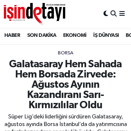
DÜNYA
Nöbetçi Eczaneler
HABER
SON DAKİKA
EKONOMİ
İŞ DÜNYASI
B
Eğitim
Hava Durumu
EKONOMİ
İstanbul Namaz Vakitleri
BORSA
Galatasaray Hem Sahada
ENERJİ HABERİ
Trafik Durumu
Hem Borsada Zirvede:
GAYRİMENKUL
Süper Lig Puan Durumu ve Fikstür
Ağustos Ayının
Kazandıranı Sarı-
HABER
Tüm Manşetler
Kırmızılılar Oldu
LOJİSTİK
Son Dakika Haberleri
Süper Lig’deki liderliğini sürdüren Galatasaray,
ağustos ayında Borsa İstanbul’da da yatırımcısına
MAGAZİN
Haber Arşivi