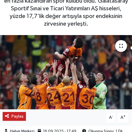
en fazla kazandıran spor kulübü oldu. Galatasaray
Sportif Sınai ve Ticari Yatırımları AŞ hisseleri,
OTO DETAY
yüzde 17,7’lik değer artışıyla spor endeksinin
zirvesine yerleşti.
SAĞLIK
SON DAKİKA
SPOR
FİNANS
Paylaş
-
+
A
A
Haber Merkezi
16.09.2025 - 17:49
Okunma Süresi: 1 Dk