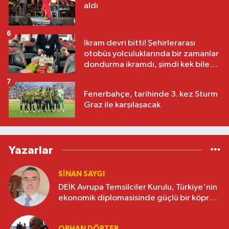
aldı
6
İkram devri bitti! Şehirlerarası
otobüs yolculuklarında bir zamanlar
dondurma ikramdı, şimdi kek bile
yok
7
Fenerbahçe, tarihinde 3. kez Sturm
Graz ile karşılaşacak
Yazarlar
SINAN SAYGI
DEİK Avrupa Temsilciler Kurulu, Türkiye'nin
ekonomik diplomasisinde güçlü bir köprü
oluşturuyor
ORHAN DÖRTER