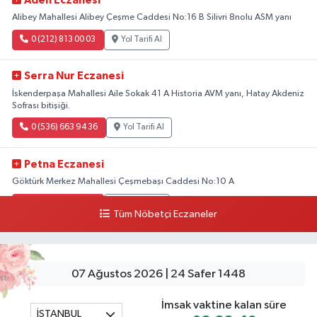
Aden Eczanesi
Alibey Mahallesi Alibey Çeşme Caddesi No:16 B Silivri 8nolu ASM yanı
0 (212) 813 00 03
Yol Tarifi Al
Serra Nur Eczanesi
İskenderpaşa Mahallesi Aile Sokak 41 A Historia AVM yanı, Hatay Akdeniz
Sofrası bitişiği.
0 (536) 663 94 36
Yol Tarifi Al
Petna Eczanesi
Göktürk Merkez Mahallesi Çeşmebaşı Caddesi No:10 A
0 (212) 360 18 23
Yol Tarifi Al
Tüm Nöbetçi Eczaneler
Sacide Eczanesi
Karlıktepe Mahallesi Soğanlık Caddesi No:34 A
07 Ağustos 2026 | 24 Safer 1448
0 (216) 504 24 53
Yol Tarifi Al
İmsak vaktine kalan süre
İSTANBUL
Bulvar Eczanesi