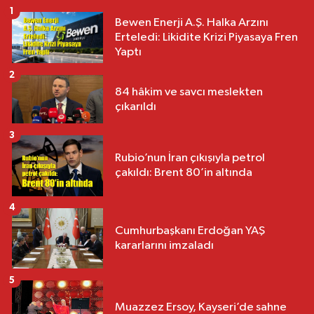
1
Bewen Enerji A.Ş. Halka Arzını
Erteledi: Likidite Krizi Piyasaya Fren
Yaptı
2
84 hâkim ve savcı meslekten
çıkarıldı
3
Rubio’nun İran çıkışıyla petrol
çakıldı: Brent 80’in altında
4
Cumhurbaşkanı Erdoğan YAŞ
kararlarını imzaladı
5
Muazzez Ersoy, Kayseri’de sahne