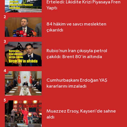
Erteledi: Likidite Krizi Piyasaya Fren
Yaptı
2
84 hâkim ve savcı meslekten
çıkarıldı
3
Rubio’nun İran çıkışıyla petrol
çakıldı: Brent 80’in altında
4
Cumhurbaşkanı Erdoğan YAŞ
kararlarını imzaladı
5
Muazzez Ersoy, Kayseri’de sahne
aldı