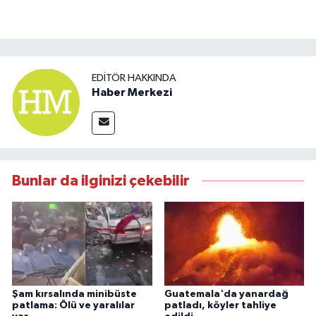
EDITÖR HAKKINDA
Haber Merkezi
Bunlar da ilginizi çekebilir
Şam kırsalında minibüste
Guatemala'da yanardağ
patlama: Ölü ve yaralılar
patladı, köyler tahliye