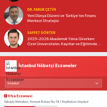
DR. FARUK ÇETİN
Yeni Dünya Düzeni ve Türkiye’nin Finans
Merkezi Stratejisi
SAFFET DÖRTER
2025–2026 Akademik Yılına Girerken:
Özel Üniversiteler, Kayıtlar ve Eğitimde
Yeni Beklentiler
İstanbul Nöbetçi Eczaneler
Efsa Eczanesi
Yakuplu Mahallesi, Hürriyet Bulvarı No:7A 1 Beylikdüzü İstanbul