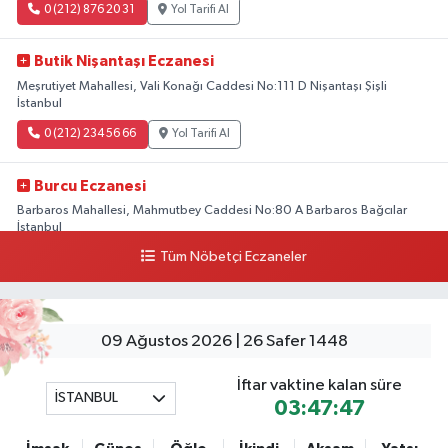
0 (212) 876 20 31
Yol Tarifi Al
Butik Nişantaşı Eczanesi
Meşrutiyet Mahallesi, Vali Konağı Caddesi No:111 D Nişantaşı Şişli
İstanbul
0 (212) 234 56 66
Yol Tarifi Al
Burcu Eczanesi
Barbaros Mahallesi, Mahmutbey Caddesi No:80 A Barbaros Bağcılar
İstanbul
Tüm Nöbetçi Eczaneler
0 (212) 552 25 29
Yol Tarifi Al
Tuna Tillo Eczanesi
Akşemsettin Mahallesi, Akdeniz Caddesi No:12 A Fatih İstanbul
09 Ağustos 2026 | 26 Safer 1448
0 (212) 635 03 83
Yol Tarifi Al
İftar vaktine kalan süre
İSTANBUL
03:47:46
Tersane İstanbul Eczanesi
Camiikebir Mahallesi, Taşkızak Tersanesi Caddesi No:6 6B Kasımpaşa