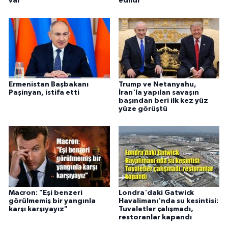
var
edildi
Ermenistan Başbakanı
Trump ve Netanyahu,
Paşinyan, istifa etti
İran'la yapılan savaşın
başından beri ilk kez yüz
yüze görüştü
Macron: "Eşi benzeri
Londra'daki Gatwick
görülmemiş bir yangınla
Havalimanı'nda su kesintisi:
karşı karşıyayız"
Tuvaletler çalışmadı,
restoranlar kapandı