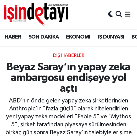
DÜNYA
Nöbetçi Eczaneler
HABER
SON DAKİKA
EKONOMİ
İŞ DÜNYASI
B
Eğitim
Hava Durumu
EKONOMİ
İstanbul Namaz Vakitleri
DIŞ HABERLER
Beyaz Saray’ın yapay zeka
ENERJİ HABERİ
Trafik Durumu
ambargosu endişeye yol
GAYRİMENKUL
Süper Lig Puan Durumu ve Fikstür
açtı
ABD’nin önde gelen yapay zeka şirketlerinden
HABER
Tüm Manşetler
Anthropic’in "fazla güçlü" olarak nitelendirilen
yeni yapay zeka modelleri "Fable 5" ve "Mythos
LOJİSTİK
Son Dakika Haberleri
5", şirket tarafından piyasaya sürülmesinden
birkaç gün sonra Beyaz Saray’ın talebiyle erişime
MAGAZİN
Haber Arşivi