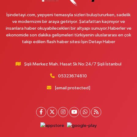
Nazan Eczanesi
Zübeyde Hanım Mahallesi, 1280.Sokak No:10 Sultangazi İstanbul
İşindetayi.com, yepyeni temasıyla sizleri buluştururken, sadelik
0 (212) 419 24 18
Yol Tarifi Al
ve modernizmi bir araya getiriyor. Şatafattan kaçınıyor ve
insanlara haber okuyabilecekleri bir altyapı sunuyor.Haberler ve
Pera Eczanesi
ekonomide son dakika gelişmeleri türkiyenin uluslararası en çok
Mimar Sinan Mahallesi, Selçukhan Caddesi No:267 A Sultanbeyli İstanbul
takip edilen flash haber sitesi İşin Detayı Haber
0 (216) 755 01 02
Yol Tarifi Al
Şişli Merkez Mah. Hasat Sk No:24/7 Şişli İstanbul
Kağıthane Sağlık Eczanesi
Nurtepe Mahallesi, Şehit Mustafa Burcu Caddesi No:27 A Kağıthane
05323674810
İstanbul
[email protected]
0 (212) 243 17 77
Yol Tarifi Al
Çağdaş Eczanesi
Yeni Mahallesi, 7053 Sokak No:23 B Silivri İstanbul
0 (212) 302 40 49
Yol Tarifi Al
Kağıthane Sağlık Eczanesi