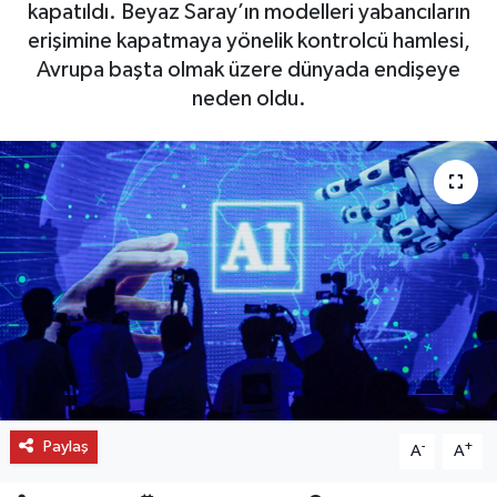
kapatıldı. Beyaz Saray’ın modelleri yabancıların
erişimine kapatmaya yönelik kontrolcü hamlesi,
OTO DETAY
Avrupa başta olmak üzere dünyada endişeye
SAĞLIK
neden oldu.
SON DAKİKA
SPOR
FİNANS
Paylaş
-
+
A
A