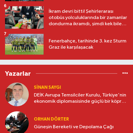
6
İkram devri bitti! Şehirlerarası
otobüs yolculuklarında bir zamanlar
dondurma ikramdı, şimdi kek bile
yok
7
Fenerbahçe, tarihinde 3. kez Sturm
Graz ile karşılaşacak
Yazarlar
SINAN SAYGI
DEİK Avrupa Temsilciler Kurulu, Türkiye'nin
ekonomik diplomasisinde güçlü bir köprü
oluşturuyor
ORHAN DÖRTER
Güneşin Bereketi ve Depolama Çağı