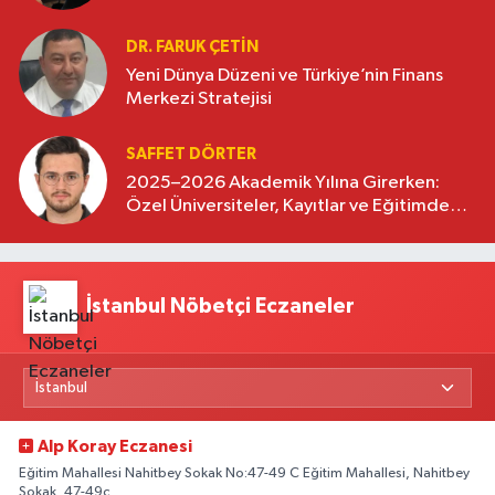
DR. FARUK ÇETİN
Yeni Dünya Düzeni ve Türkiye’nin Finans
Merkezi Stratejisi
SAFFET DÖRTER
2025–2026 Akademik Yılına Girerken:
Özel Üniversiteler, Kayıtlar ve Eğitimde
Yeni Beklentiler
İstanbul Nöbetçi Eczaneler
Alp Koray Eczanesi
Eğitim Mahallesi Nahitbey Sokak No:47-49 C Eğitim Mahallesi, Nahitbey
Sokak, 47-49c