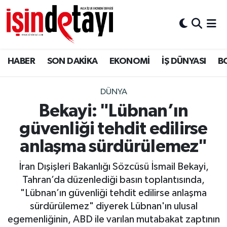
DÜNYA
Nöbetçi Eczaneler
HABER
SON DAKİKA
EKONOMİ
İŞ DÜNYASI
B
Eğitim
Hava Durumu
EKONOMİ
İstanbul Namaz Vakitleri
DÜNYA
Bekayi: "Lübnan’ın
ENERJİ HABERİ
Trafik Durumu
güvenliği tehdit edilirse
GAYRİMENKUL
Süper Lig Puan Durumu ve Fikstür
anlaşma sürdürülemez"
İran Dışişleri Bakanlığı Sözcüsü İsmail Bekayi,
HABER
Tüm Manşetler
Tahran’da düzenlediği basın toplantısında,
"Lübnan’ın güvenliği tehdit edilirse anlaşma
LOJİSTİK
Son Dakika Haberleri
sürdürülemez" diyerek Lübnan'ın ulusal
egemenliğinin, ABD ile varılan mutabakat zaptının
MAGAZİN
Haber Arşivi