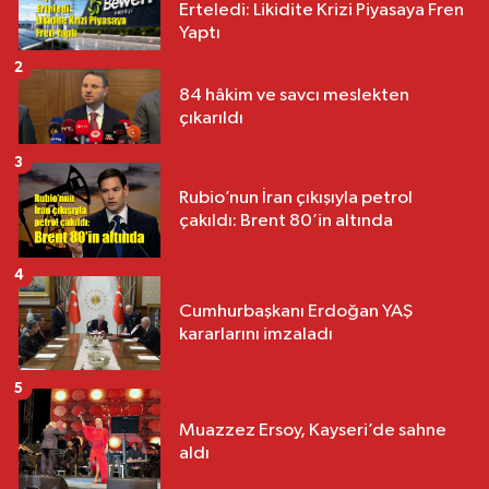
Erteledi: Likidite Krizi Piyasaya Fren
Yaptı
2
84 hâkim ve savcı meslekten
çıkarıldı
3
Rubio’nun İran çıkışıyla petrol
çakıldı: Brent 80’in altında
4
Cumhurbaşkanı Erdoğan YAŞ
kararlarını imzaladı
5
Muazzez Ersoy, Kayseri’de sahne
aldı