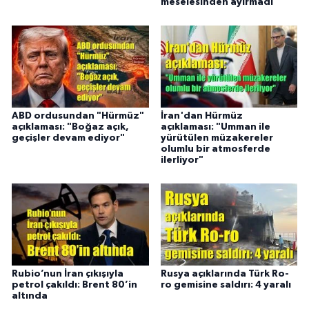
meselesinden ayırmadı"
ABD ordusundan "Hürmüz"
İran'dan Hürmüz
açıklaması: "Boğaz açık,
açıklaması: "Umman ile
geçişler devam ediyor"
yürütülen müzakereler
olumlu bir atmosferde
ilerliyor"
Rubio’nun İran çıkışıyla
Rusya açıklarında Türk Ro-
petrol çakıldı: Brent 80’in
ro gemisine saldırı: 4 yaralı
altında