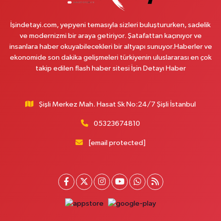
Binbirdirek Mahallesi Peykane Caddesi 25 A
İşindetayi.com, yepyeni temasıyla sizleri buluştururken, sadelik
0 (212) 590 90 09
Yol Tarifi Al
ve modernizmi bir araya getiriyor. Şatafattan kaçınıyor ve
insanlara haber okuyabilecekleri bir altyapı sunuyor.Haberler ve
Naciye Eczanesi
ekonomide son dakika gelişmeleri türkiyenin uluslararası en çok
Esentepe Mahallesi 2388. Sokak 8 A 38 NOLU ASM YANI - ESENTEPE
takip edilen flash haber sitesi İşin Detayı Haber
MERKEZ CAMİNİN ORDAKİ GÜVEN KASABIN KARŞI SOKAĞINDA
0 (552) 156 57 58
Yol Tarifi Al
Şişli Merkez Mah. Hasat Sk No:24/7 Şişli İstanbul
Tozkoparan Eczanesi
05323674810
Mehmet Nesih Özmen Mahallesi Zeki Sokak No:28 A MEVLANA FIRININ
YAN DÜKKANI
[email protected]
0 (212) 481 73 25
Yol Tarifi Al
Burak Eczanesi
Cevizlik Mahallesi Kırmızı Şebboy Sokak 15 A UZMANLAR TIP MERKEZİ
YANI DERSHANELER SOKAĞI İSTANBUL CADDESİ AÇIK OTOPARKIN
SOKAĞI
0 (212) 583 28 03
Yol Tarifi Al