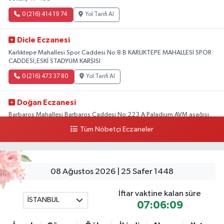
0 (216) 414 19 74
Yol Tarifi Al
Dicle Eczanesi
Karlıktepe Mahallesi Spor Caddesi No:8 B KARLIKTEPE MAHALLESİ SPOR
CADDESİ,ESKİ STADYUM KARŞISI
0 (216) 473 37 80
Yol Tarifi Al
Doğan Eczanesi
Barbaros Mahallesi Barbaros Caddesi No:223 A Paladium AVM aşağısı,
Mersinli Ciğerci Apo ve 32. Noter arası
Tüm Nöbetçi Eczaneler
0 (216) 315 64 48
Yol Tarifi Al
Mali Eczanesi
08 Ağustos 2026 | 25 Safer 1448
Merkez Mahallesi Tüloğlu Sokak No:4 A REŞİTPAŞACADDESİ QNB BANK
SOKAĞI REŞİTPAŞA DENİZKÖŞKLER SAĞLIK OCAĞI KARŞISI
İftar vaktine kalan süre
İSTANBUL
0 (532) 711 72 17
Yol Tarifi Al
07:06:08