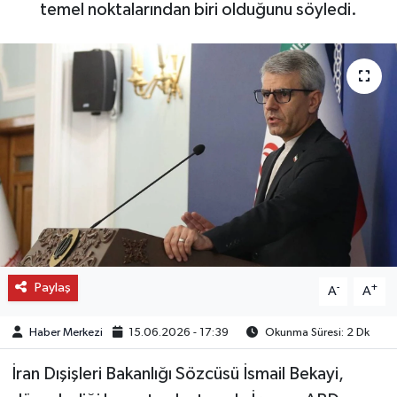
temel noktalarından biri olduğunu söyledi.
OTO DETAY
SAĞLIK
SON DAKİKA
SPOR
FİNANS
Paylaş
-
+
A
A
Haber Merkezi
15.06.2026 - 17:39
Okunma Süresi: 2 Dk
İran Dışişleri Bakanlığı Sözcüsü İsmail Bekayi,