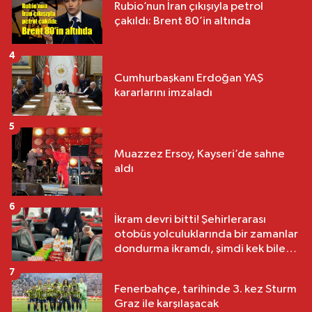
Rubio’nun İran çıkışıyla petrol
çakıldı: Brent 80’in altında
4
Cumhurbaşkanı Erdoğan YAŞ
kararlarını imzaladı
5
Muazzez Ersoy, Kayseri’de sahne
aldı
6
İkram devri bitti! Şehirlerarası
otobüs yolculuklarında bir zamanlar
dondurma ikramdı, şimdi kek bile
yok
7
Fenerbahçe, tarihinde 3. kez Sturm
Graz ile karşılaşacak