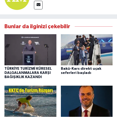
Bunlar da ilginizi çekebilir
TÜRKİYE TURİZMİ KÜRESEL
Bakü-Kars direkt uçak
DALGALANMALARA KARŞI
seferleri başladı
BAĞIŞIKLIK KAZANDI