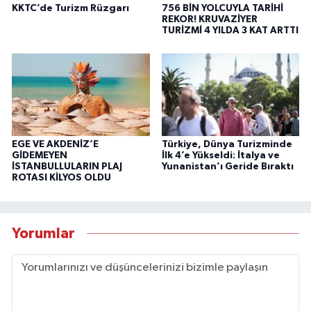
KKTC’de Turizm Rüzgarı
756 BİN YOLCUYLA TARİHİ
REKOR! KRUVAZİYER
TURİZMİ 4 YILDA 3 KAT ARTTI
EGE VE AKDENİZ’E
Türkiye, Dünya Turizminde
GİDEMEYEN
İlk 4’e Yükseldi: İtalya ve
İSTANBULLULARIN PLAJ
Yunanistan’ı Geride Bıraktı
ROTASI KİLYOS OLDU
Yorumlar