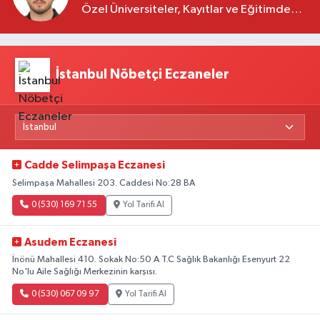
Özel Üniversiteler, Kayıtlar ve Eğitimde
Yeni Beklentiler
İstanbul Nöbetçi Eczaneler
Cadde Selimpaşa Eczanesi
Selimpaşa Mahallesi 203. Caddesi No:28 BA
0 (530) 169 71 55
Yol Tarifi Al
Asudem Eczanesi
İnönü Mahallesi 410. Sokak No:50 A T.C Sağlık Bakanlığı Esenyurt 22
No'lu Aile Sağlığı Merkezinin karşısı.
0 (530) 067 09 97
Yol Tarifi Al