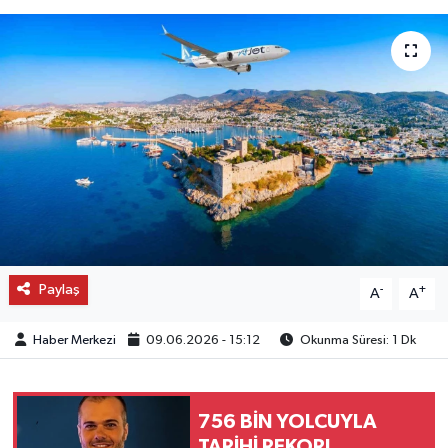
OTO DETAY
SAĞLIK
SON DAKİKA
SPOR
FİNANS
Paylaş
-
+
A
A
Haber Merkezi
09.06.2026 - 15:12
Okunma Süresi: 1 Dk
756 BİN YOLCUYLA
TARİHİ REKOR!