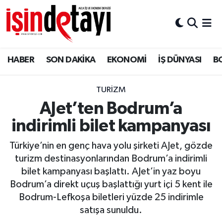
DÜNYA
Nöbetçi Eczaneler
HABER
SON DAKİKA
EKONOMİ
İŞ DÜNYASI
B
Eğitim
Hava Durumu
EKONOMİ
İstanbul Namaz Vakitleri
TURİZM
AJet’ten Bodrum’a
ENERJİ HABERİ
Trafik Durumu
indirimli bilet kampanyası
GAYRİMENKUL
Süper Lig Puan Durumu ve Fikstür
Türkiye’nin en genç hava yolu şirketi AJet, gözde
turizm destinasyonlarından Bodrum’a indirimli
HABER
Tüm Manşetler
bilet kampanyası başlattı. AJet’in yaz boyu
Bodrum’a direkt uçuş başlattığı yurt içi 5 kent ile
LOJİSTİK
Son Dakika Haberleri
Bodrum-Lefkoşa biletleri yüzde 25 indirimle
satışa sunuldu.
MAGAZİN
Haber Arşivi