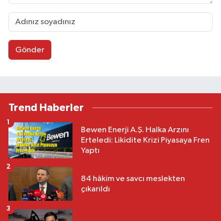
Gönder
Trend Haberler
1
Bewen Enerji A.Ş. Halka Arzını
Erteledi: Likidite Krizi Piyasaya Fren
Yaptı
2
84 hâkim ve savcı meslekten
çıkarıldı
3