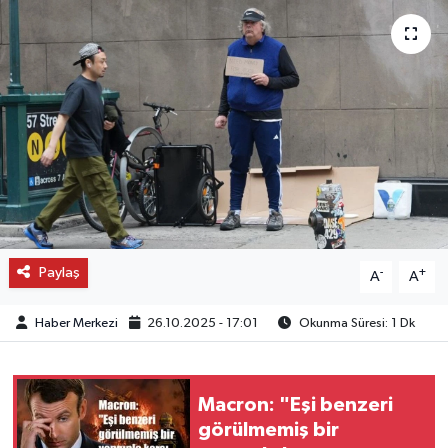
OTO DETAY
SAĞLIK
SON DAKİKA
SPOR
FİNANS
Paylaş
-
+
A
A
Haber Merkezi
26.10.2025 - 17:01
Okunma Süresi: 1 Dk
Macron: "Eşi benzeri
görülmemiş bir