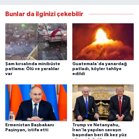
Bunlar da ilginizi çekebilir
Şam kırsalında minibüste
Guatemala'da yanardağ
patlama: Ölü ve yaralılar
patladı, köyler tahliye
var
edildi
Ermenistan Başbakanı
Trump ve Netanyahu,
Paşinyan, istifa etti
İran'la yapılan savaşın
başından beri ilk kez yüz