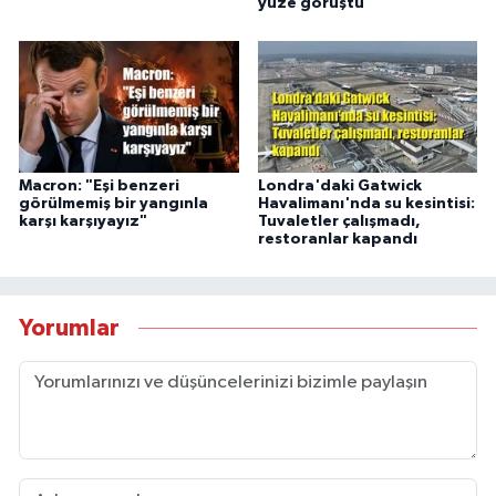
yüze görüştü
Macron: "Eşi benzeri
Londra'daki Gatwick
görülmemiş bir yangınla
Havalimanı'nda su kesintisi:
karşı karşıyayız"
Tuvaletler çalışmadı,
restoranlar kapandı
Yorumlar