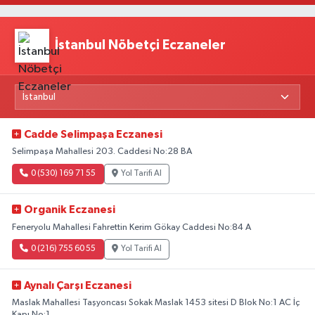
İstanbul Nöbetçi Eczaneler
Cadde Selimpaşa Eczanesi
Selimpaşa Mahallesi 203. Caddesi No:28 BA
0 (530) 169 71 55
Yol Tarifi Al
Organik Eczanesi
Feneryolu Mahallesi Fahrettin Kerim Gökay Caddesi No:84 A
0 (216) 755 60 55
Yol Tarifi Al
Aynalı Çarşı Eczanesi
Maslak Mahallesi Taşyoncası Sokak Maslak 1453 sitesi D Blok No:1 AC İç
Kapı No:1