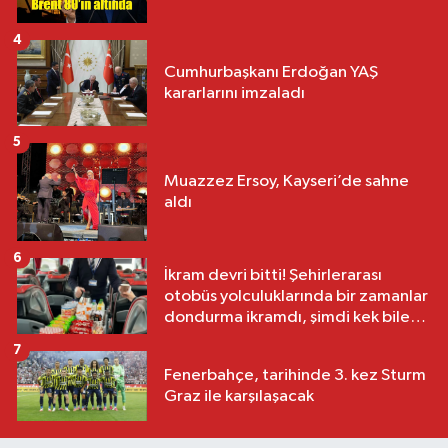
4
Cumhurbaşkanı Erdoğan YAŞ
kararlarını imzaladı
5
Muazzez Ersoy, Kayseri’de sahne
aldı
6
İkram devri bitti! Şehirlerarası
otobüs yolculuklarında bir zamanlar
dondurma ikramdı, şimdi kek bile
yok
7
Fenerbahçe, tarihinde 3. kez Sturm
Graz ile karşılaşacak