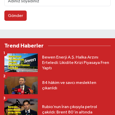
Gönder
Trend Haberler
1
Bewen Enerji A.Ş. Halka Arzını
Erteledi: Likidite Krizi Piyasaya Fren
Yaptı
2
84 hâkim ve savcı meslekten
çıkarıldı
3
Rubio’nun İran çıkışıyla petrol
çakıldı: Brent 80’in altında