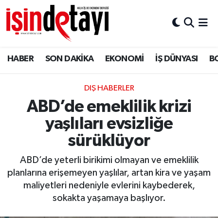
DÜNYA
Nöbetçi Eczaneler
HABER
SON DAKİKA
EKONOMİ
İŞ DÜNYASI
B
Eğitim
Hava Durumu
EKONOMİ
İstanbul Namaz Vakitleri
DIŞ HABERLER
ABD’de emeklilik krizi
ENERJİ HABERİ
Trafik Durumu
yaşlıları evsizliğe
GAYRİMENKUL
Süper Lig Puan Durumu ve Fikstür
sürüklüyor
ABD’de yeterli birikimi olmayan ve emeklilik
HABER
Tüm Manşetler
planlarına erişemeyen yaşlılar, artan kira ve yaşam
maliyetleri nedeniyle evlerini kaybederek,
LOJİSTİK
Son Dakika Haberleri
sokakta yaşamaya başlıyor.
MAGAZİN
Haber Arşivi