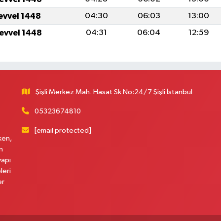
levvel 1448
04:30
06:03
13:00
levvel 1448
04:31
06:04
12:59
Şişli Merkez Mah. Hasat Sk No:24/7 Şişli İstanbul
05323674810
[email protected]
ken,
n
yapı
leri
er