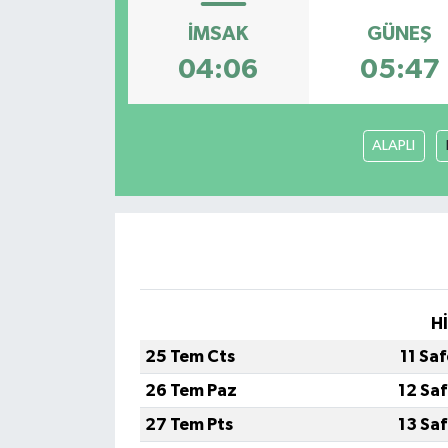
İMSAK
GÜNEŞ
OTO DETAY
04:06
05:47
SAĞLIK
SON DAKİKA
ALAPLI
SPOR
FİNANS
H
25 Tem Cts
11 Sa
26 Tem Paz
12 Sa
27 Tem Pts
13 Sa