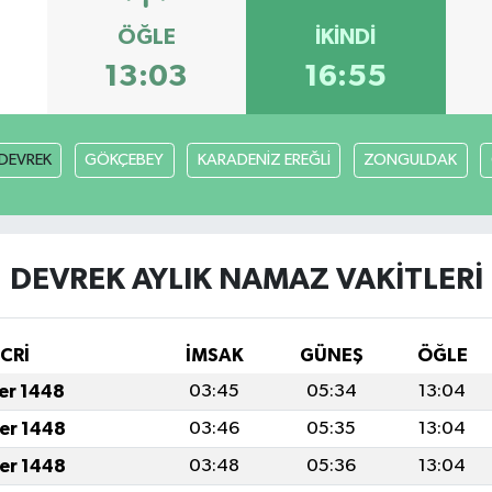
ÖĞLE
İKINDI
13:03
16:55
DEVREK
GÖKÇEBEY
KARADENİZ EREĞLİ
ZONGULDAK
DEVREK AYLIK NAMAZ VAKITLERI
İCRİ
İMSAK
GÜNEŞ
ÖĞLE
fer 1448
03:45
05:34
13:04
fer 1448
03:46
05:35
13:04
fer 1448
03:48
05:36
13:04