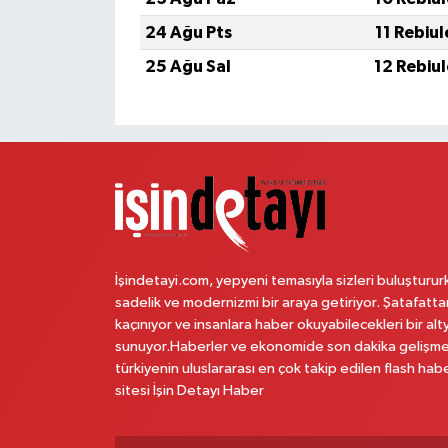
24 Ağu Pts
11 Rebiu
25 Ağu Sal
12 Rebiu
İşindetayi.com, yepyeni temasıyla sizleri buluşturur
sadelik ve modernizmi bir araya getiriyor. Şatafatta
kaçınıyor ve insanlara haber okuyabilecekleri bir alt
sunuyor.Haberler ve ekonomide son dakika gelişme
türkiyenin uluslararası en çok takip edilen flash hab
sitesi İşin Detayı Haber