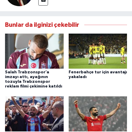
Bunlar da ilginizi çekebilir
Salah Trabzonspor’a
Fenerbahçe tur için avantajı
imzayı attı, ayağının
yakaladı
tozuyla Trabzonspor
reklam filmi çekimine katıldı