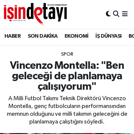
DÜNYA
Nöbetçi Eczaneler
HABER
SON DAKİKA
EKONOMİ
İŞ DÜNYASI
B
Eğitim
Hava Durumu
EKONOMİ
İstanbul Namaz Vakitleri
SPOR
Vincenzo Montella: "Ben
ENERJİ HABERİ
Trafik Durumu
geleceği de planlamaya
GAYRİMENKUL
Süper Lig Puan Durumu ve Fikstür
çalışıyorum"
A Milli Futbol Takımı Teknik Direktörü Vincenzo
HABER
Tüm Manşetler
Montella, genç futbolcuların performansından
memnun olduğunu ve milli takımın geleceğini de
LOJİSTİK
Son Dakika Haberleri
planlamaya çalıştığını söyledi.
MAGAZİN
Haber Arşivi