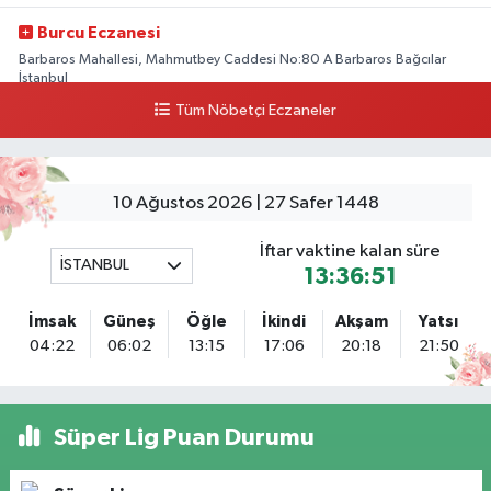
Burcu Eczanesi
Barbaros Mahallesi, Mahmutbey Caddesi No:80 A Barbaros Bağcılar
İstanbul
Tüm Nöbetçi Eczaneler
0 (212) 552 25 29
Yol Tarifi Al
Tuna Tillo Eczanesi
Akşemsettin Mahallesi, Akdeniz Caddesi No:12 A Fatih İstanbul
10 Ağustos 2026 | 27 Safer 1448
0 (212) 635 03 83
Yol Tarifi Al
İftar vaktine kalan süre
İSTANBUL
13:36:50
Tersane İstanbul Eczanesi
Camiikebir Mahallesi, Taşkızak Tersanesi Caddesi No:6 6B Kasımpaşa
İmsak
Güneş
Öğle
İkindi
Akşam
Yatsı
Beyoğlu İstanbul
04:22
06:02
13:15
17:06
20:18
21:50
0 (533) 395 65 65
Yol Tarifi Al
Nuh Eczanesi
Süper Lig Puan Durumu
Fetih Mahallesi, Hicazkar Sokak, Bağkur Sitesi No:10 1A Ataşehir İstanbul
0 (216) 324 46 96
Yol Tarifi Al