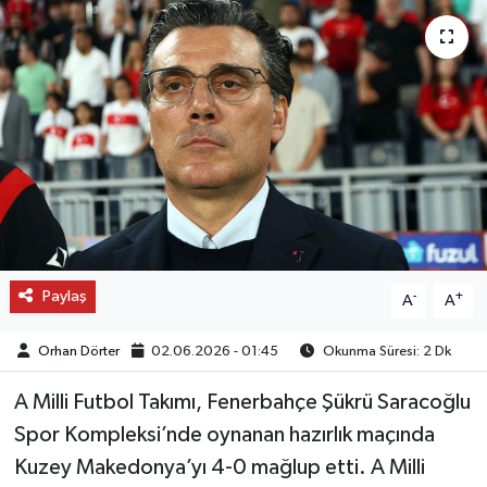
OTO DETAY
SAĞLIK
SON DAKİKA
SPOR
FİNANS
Paylaş
-
+
A
A
Orhan Dörter
02.06.2026 - 01:45
Okunma Süresi: 2 Dk
A Milli Futbol Takımı, Fenerbahçe Şükrü Saracoğlu
Spor Kompleksi’nde oynanan hazırlık maçında
Kuzey Makedonya’yı 4-0 mağlup etti. A Milli