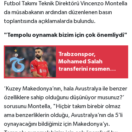
Futbol Takımı Teknik Direktörü Vincenzo Montella
da müsabakanın ardından düzenlenen basın
toplantısında açıklamalarda bulundu.
"Tempolu oynamak bizim için çok önemliydi"
Trabzonspor,
Mohamed Salah
transferini resmen
duyurdu
‘Kuzey Makedonya’nın, hala Avustralya ile benzer
özelliklere sahip olduğunu düşünüyor musunuz?’
sorusunu Montella, "Hiçbir takım birebir olmaz
ama benzerliklerin olduğu, Avustralya’nın da 5’li
oynayacağını bildiğimiz için Makedonya’yı.