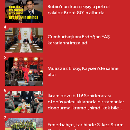
Rubio’nun İran çıkışıyla petrol
çakıldı: Brent 80’in altında
4
Cumhurbaşkanı Erdoğan YAŞ
kararlarını imzaladı
5
Muazzez Ersoy, Kayseri’de sahne
aldı
6
İkram devri bitti! Şehirlerarası
otobüs yolculuklarında bir zamanlar
dondurma ikramdı, şimdi kek bile
yok
7
Fenerbahçe, tarihinde 3. kez Sturm