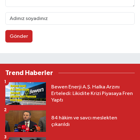
Gönder
Trend Haberler
1
Bewen Enerji A.Ş. Halka Arzını
Erteledi: Likidite Krizi Piyasaya Fren
Yaptı
2
84 hâkim ve savcı meslekten
çıkarıldı
3