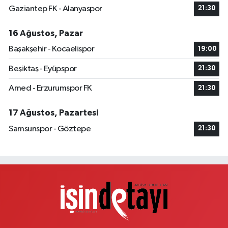
Moda Eczanesi
Gaziantep FK - Alanyaspor
21:30
Başakşehir Mahallesi, Gazi Mustafa Kemal Bulvarı No:7 AD 3.İstanbul
Moda Evleri B1 Blok Başakşehir İstanbul
16 Ağustos, Pazar
0 (212) 813 00 56
Yol Tarifi Al
Başakşehir - Kocaelispor
19:00
Aden Eczanesi
Beşiktaş - Eyüpspor
21:30
Alibey Mahallesi, Alibey Çeşme Caddesi No:16 Silivri İstanbul
Amed - Erzurumspor FK
21:30
0 (212) 813 00 03
Yol Tarifi Al
17 Ağustos, Pazartesi
Serra Nur Eczanesi
Samsunspor - Göztepe
21:30
İskenderpaşa Mahallesi, Aile Sokak No:41 A Fatih İstanbul
0 (536) 663 94 36
Yol Tarifi Al
Göral Eczanesi
Esentepe Mahallesi, 2418.Sokak No:61-63A Sultangazi İstanbul
0 (212) 479 34 25
Yol Tarifi Al