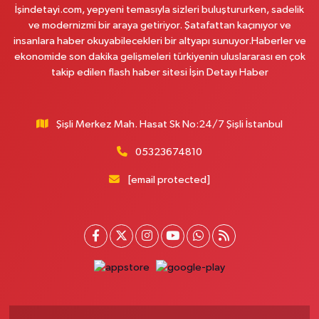
Göral Eczanesi
İşindetayi.com, yepyeni temasıyla sizleri buluştururken, sadelik
Esentepe Mahallesi, 2418.Sokak No:61-63A Sultangazi İstanbul
ve modernizmi bir araya getiriyor. Şatafattan kaçınıyor ve
insanlara haber okuyabilecekleri bir altyapı sunuyor.Haberler ve
0 (212) 479 34 25
Yol Tarifi Al
ekonomide son dakika gelişmeleri türkiyenin uluslararası en çok
takip edilen flash haber sitesi İşin Detayı Haber
Petna Eczanesi
Göktürk Merkez Mahallesi, Çeşmebaşı Caddesi No:10 A Eyüp İstanbul
0 (212) 360 18 23
Yol Tarifi Al
Şişli Merkez Mah. Hasat Sk No:24/7 Şişli İstanbul
05323674810
Sacide Eczanesi
Karlıktepe Mahallesi, Soğanlık Caddesi No:34 A Kartal İstanbul
[email protected]
0 (216) 504 24 53
Yol Tarifi Al
Beykoz Sahil Eczanesi
Paşabahçe Mahallesi, Saip Molla Caddesi No:31 D Paşabahçe Beykoz
İstanbul
0 (216) 413 13 63
Yol Tarifi Al