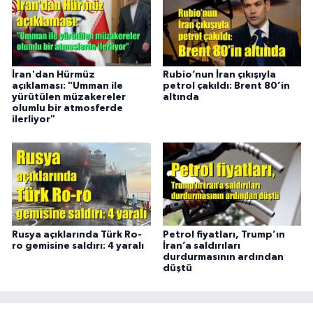
İran'dan Hürmüz
Rubio’nun İran çıkışıyla
açıklaması: "Umman ile
petrol çakıldı: Brent 80’in
yürütülen müzakereler
altında
olumlu bir atmosferde
ilerliyor"
Rusya açıklarında Türk Ro-
Petrol fiyatları, Trump’ın
ro gemisine saldırı: 4 yaralı
İran’a saldırıları
durdurmasının ardından
düştü