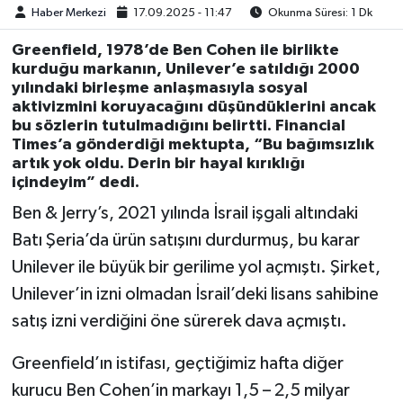
Haber Merkezi
17.09.2025 - 11:47
Okunma Süresi: 1 Dk
Greenfield, 1978’de Ben Cohen ile birlikte
kurduğu markanın, Unilever’e satıldığı 2000
yılındaki birleşme anlaşmasıyla sosyal
aktivizmini koruyacağını düşündüklerini ancak
bu sözlerin tutulmadığını belirtti. Financial
Times’a gönderdiği mektupta, “Bu bağımsızlık
artık yok oldu. Derin bir hayal kırıklığı
içindeyim” dedi.
Ben & Jerry’s, 2021 yılında İsrail işgali altındaki
Batı Şeria’da ürün satışını durdurmuş, bu karar
Unilever ile büyük bir gerilime yol açmıştı. Şirket,
Unilever’in izni olmadan İsrail’deki lisans sahibine
satış izni verdiğini öne sürerek dava açmıştı.
Greenfield’ın istifası, geçtiğimiz hafta diğer
kurucu Ben Cohen’in markayı 1,5 – 2,5 milyar