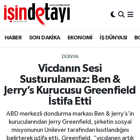
DÜNYA
Nöbetçi Eczaneler
HABER
SON DAKİKA
EKONOMİ
İŞ DÜNYASI
B
Eğitim
Hava Durumu
EKONOMİ
İstanbul Namaz Vakitleri
DÜNYA
Vicdanın Sesi
ENERJİ HABERİ
Trafik Durumu
Susturulamaz: Ben &
GAYRİMENKUL
Süper Lig Puan Durumu ve Fikstür
Jerry’s Kurucusu Greenfield
İstifa Etti
HABER
Tüm Manşetler
ABD merkezli dondurma markası Ben & Jerry’s’in
LOJİSTİK
Son Dakika Haberleri
kurucularından Jerry Greenfield, şirketin sosyal
misyonunun Unilever tarafından kısıtlandığını
MAGAZİN
Haber Arşivi
belirterek istifa etti. Greenfield, “vicdanen artık