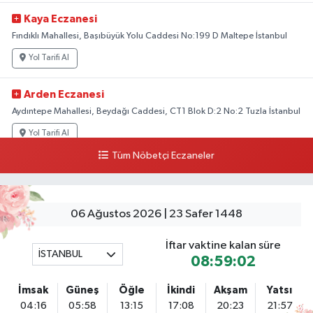
Kaya Eczanesi
Fındıklı Mahallesi, Başıbüyük Yolu Caddesi No:199 D Maltepe İstanbul
Yol Tarifi Al
Arden Eczanesi
Aydıntepe Mahallesi, Beydağı Caddesi, CT1 Blok D:2 No:2 Tuzla İstanbul
Yol Tarifi Al
Tüm Nöbetçi Eczaneler
Kaya Eczanesi
Bostancı Mahallesi, Emin Ali Paşa Caddesi No:87 A Kadıköy İstanbul
Yol Tarifi Al
06 Ağustos 2026 | 23 Safer 1448
Bakırköy Maral Eczanesi
İftar vaktine kalan süre
İSTANBUL
08:59:02
Zeytinlik Mahallesi, Pancar Sokak No:28 B Bakırköy İstanbul
Yol Tarifi Al
İmsak
Güneş
Öğle
İkindi
Akşam
Yatsı
04:16
05:58
13:15
17:08
20:23
21:57