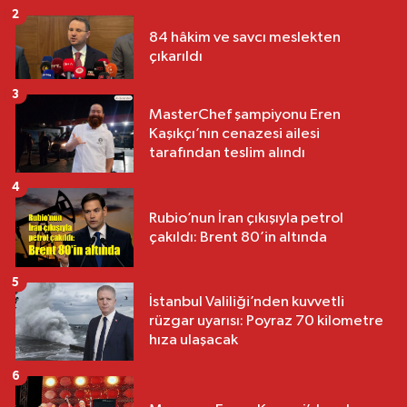
2
84 hâkim ve savcı meslekten
çıkarıldı
3
MasterChef şampiyonu Eren
Kaşıkçı’nın cenazesi ailesi
tarafından teslim alındı
4
Rubio’nun İran çıkışıyla petrol
çakıldı: Brent 80’in altında
5
İstanbul Valiliği’nden kuvvetli
rüzgar uyarısı: Poyraz 70 kilometre
hıza ulaşacak
6