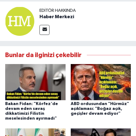
EDITÖR HAKKINDA
Haber Merkezi
Bunlar da ilginizi çekebilir
Bakan Fidan: "Körfez'de
ABD ordusundan "Hürmüz"
devam eden savaş
açıklaması: "Boğaz açık,
dikkatimizi Filistin
geçişler devam ediyor"
meselesinden ayırmadı"