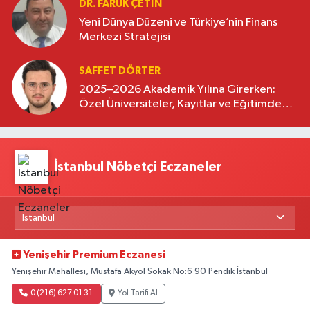
DR. FARUK ÇETİN
Yeni Dünya Düzeni ve Türkiye’nin Finans
Merkezi Stratejisi
SAFFET DÖRTER
2025–2026 Akademik Yılına Girerken:
Özel Üniversiteler, Kayıtlar ve Eğitimde
Yeni Beklentiler
İstanbul Nöbetçi Eczaneler
Yenişehir Premium Eczanesi
Yenişehir Mahallesi, Mustafa Akyol Sokak No:6 90 Pendik İstanbul
0 (216) 627 01 31
Yol Tarifi Al