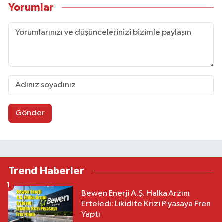
Yorumlar
Gönder
Trend Haberler
1
Bewen Enerji A.Ş. Halka Arzını
Erteledi: Likidite Krizi Piyasaya Fren
Yaptı