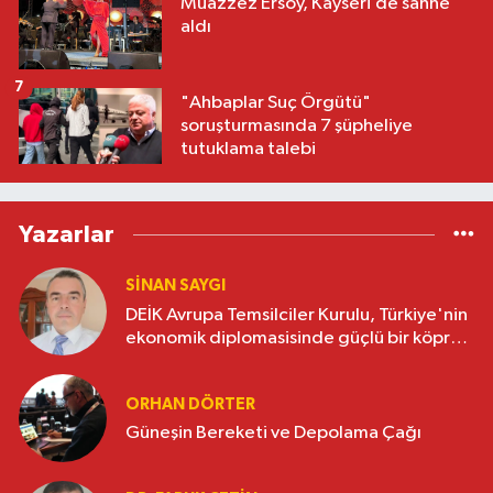
Muazzez Ersoy, Kayseri’de sahne
aldı
7
"Ahbaplar Suç Örgütü"
soruşturmasında 7 şüpheliye
tutuklama talebi
Yazarlar
SINAN SAYGI
DEİK Avrupa Temsilciler Kurulu, Türkiye'nin
ekonomik diplomasisinde güçlü bir köprü
oluşturuyor
ORHAN DÖRTER
Güneşin Bereketi ve Depolama Çağı