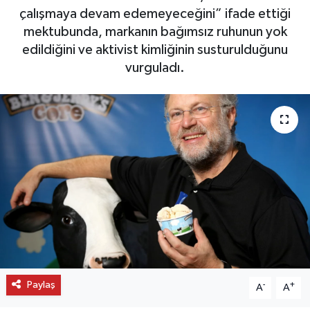
çalışmaya devam edemeyeceğini” ifade ettiği
OTO DETAY
mektubunda, markanın bağımsız ruhunun yok
edildiğini ve aktivist kimliğinin susturulduğunu
SAĞLIK
vurguladı.
SON DAKİKA
SPOR
FİNANS
Paylaş
-
+
A
A