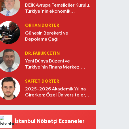
DEİK Avrupa Temsilciler Kurulu,
Türkiye'nin ekonomik
diplomasisinde güçlü bir köprü
oluşturuyor
ORHAN DÖRTER
Güneşin Bereketi ve
Depolama Çağı
DR. FARUK ÇETİN
Yeni Dünya Düzeni ve
Türkiye’nin Finans Merkezi
Stratejisi
SAFFET DÖRTER
2025–2026 Akademik Yılına
Girerken: Özel Üniversiteler,
Kayıtlar ve Eğitimde Yeni
Beklentiler
İstanbul Nöbetçi Eczaneler