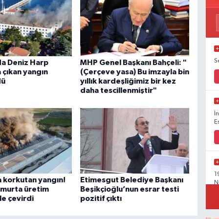
S
a Deniz Harp
MHP Genel Başkanı Bahçeli: "
 çıkan yangın
(Çerçeve yasa) Bu imzayla bin
dü
yıllık kardeşliğimiz bir kez
daha tescillenmiştir"
İ
E
1
 korkutan yangın!
Etimesgut Belediye Başkanı
N
umurta üretim
Beşikçioğlu’nun esrar testi
le çevirdi
pozitif çıktı