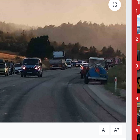
1
2
3
4
-
+
A
A
5