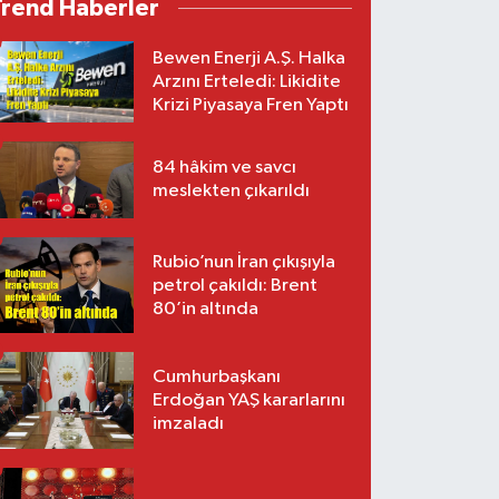
Trend Haberler
Bewen Enerji A.Ş. Halka
Arzını Erteledi: Likidite
Krizi Piyasaya Fren Yaptı
84 hâkim ve savcı
meslekten çıkarıldı
Rubio’nun İran çıkışıyla
petrol çakıldı: Brent
80’in altında
Cumhurbaşkanı
Erdoğan YAŞ kararlarını
imzaladı