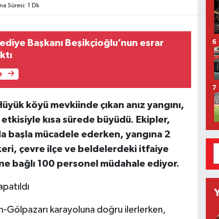
 Süresi: 1 Dk
ediye Başkanı Beşikçioğlu’nun esrar
6
ıktı
e
7
ı Hüyük köyü mevkiinde çıkan anız yangını,
etkisiyle kısa sürede büyüdü. Ekipler,
nla başla mücadele ederken, yangına 2
eri, çevre ilçe ve beldelerdeki itfaiye
üne bağlı 100 personel müdahale ediyor.
apatıldı
han-Gölpazarı karayoluna doğru ilerlerken,