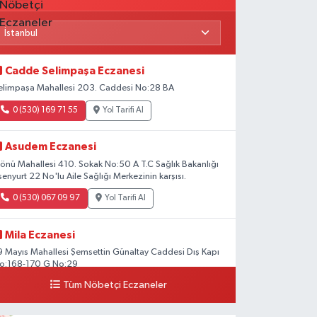
Cadde Selimpaşa Eczanesi
elimpaşa Mahallesi 203. Caddesi No:28 BA
0 (530) 169 71 55
Yol Tarifi Al
Asudem Eczanesi
nönü Mahallesi 410. Sokak No:50 A T.C Sağlık Bakanlığı
senyurt 22 No'lu Aile Sağlığı Merkezinin karşısı.
0 (530) 067 09 97
Yol Tarifi Al
Mila Eczanesi
9 Mayıs Mahallesi Şemsettin Günaltay Caddesi Dış Kapı
o:168-170 G No:29
Tüm Nöbetçi Eczaneler
0 (216) 514 23 73
Yol Tarifi Al