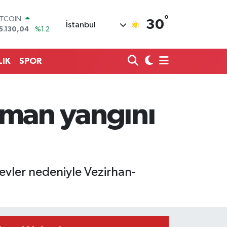
ITCOIN
5.130,04
%1.2
°
30
OLAR
İstanbul
7,7106
%0.17
URO
5,1652
%0.27
LIK
SPOR
TERLİN
4,4046
%0.35
RAM ALTIN
618.49
%2.12
rman yangını
İST100
3.773
%-19
levler nedeniyle Vezirhan-