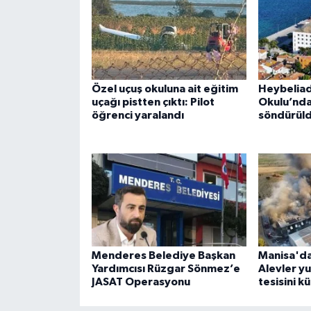
Özel uçuş okuluna ait eğitim
Heybeliad
uçağı pistten çıktı: Pilot
Okulu’nda
öğrenci yaralandı
söndürül
Menderes Belediye Başkan
Manisa'da
Yardımcısı Rüzgar Sönmez’e
Alevler y
JASAT Operasyonu
tesisini kü