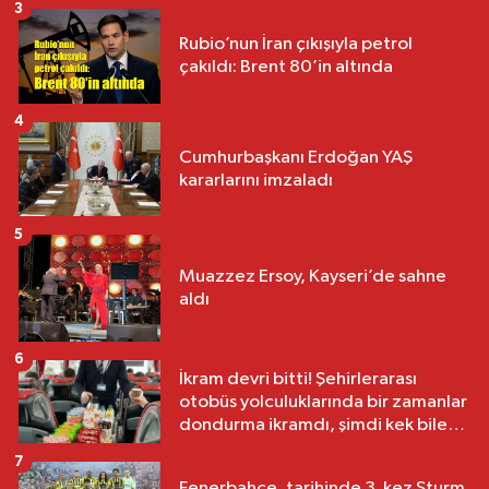
3
Rubio’nun İran çıkışıyla petrol
çakıldı: Brent 80’in altında
4
Cumhurbaşkanı Erdoğan YAŞ
kararlarını imzaladı
5
Muazzez Ersoy, Kayseri’de sahne
aldı
6
İkram devri bitti! Şehirlerarası
otobüs yolculuklarında bir zamanlar
dondurma ikramdı, şimdi kek bile
yok
7
Fenerbahçe, tarihinde 3. kez Sturm