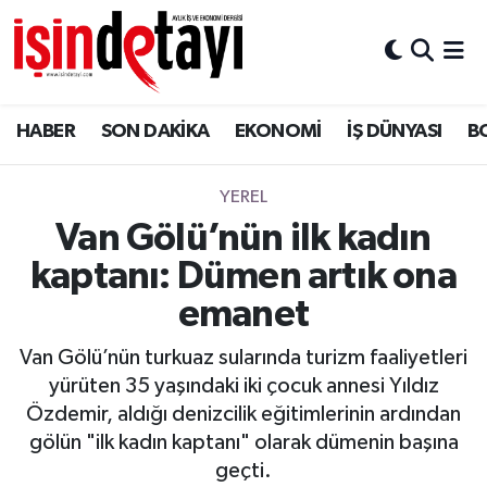
DÜNYA
Nöbetçi Eczaneler
HABER
SON DAKİKA
EKONOMİ
İŞ DÜNYASI
B
Eğitim
Hava Durumu
EKONOMİ
İstanbul Namaz Vakitleri
YEREL
Van Gölü’nün ilk kadın
ENERJİ HABERİ
Trafik Durumu
kaptanı: Dümen artık ona
GAYRİMENKUL
Süper Lig Puan Durumu ve Fikstür
emanet
Van Gölü’nün turkuaz sularında turizm faaliyetleri
HABER
Tüm Manşetler
yürüten 35 yaşındaki iki çocuk annesi Yıldız
Özdemir, aldığı denizcilik eğitimlerinin ardından
LOJİSTİK
Son Dakika Haberleri
gölün "ilk kadın kaptanı" olarak dümenin başına
geçti.
MAGAZİN
Haber Arşivi