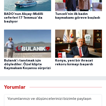
BADO’nun Akçay-Midilli
Tunceli’nin ilk kadın
seferleri 17 Temmuz’da
kaymakamı göreve başladı
başlıyor
Bulanık’ı tanıtmak için
Konya, yeni bir ihracat
döylediler: Özel klipte
rekoru kırmayı başardı
Kaymakam Koşansu sürprizi
Yorumlar