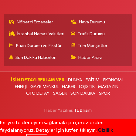
Metro Atakent Eczanesi
Atakent Mahallesi Reşitpaşa Caddesi 73 D ATAKENT DÖNERCİ CELAL
USTA VE ZİGANA DÜĞÜN SALONUNUN YANI
Nöbetçi Eczaneler
Hava Durumu
0 (216) 461 51 71
Yol Tarifi Al
İstanbul Namaz Vakitleri
Trafik Durumu
Sezgin Eczanesi
Puan Durumu ve Fikstür
Tüm Manşetler
Sümer Mahallesi Prof. Turan Güneş Caddesi 57 AA
0 (506) 740 60 23
Yol Tarifi Al
Son Dakika Haberleri
Haber Arşivi
Meydan Eczanesi
Arnavutköy Merkez Mahallesi Nenehatun Caddesi 8A 15 TEMMUZ
İŞİN DETAYI REKLAM VER
DÜNYA
EĞİTİM
EKONOMİ
MEYDANI (ESKİ TOP SAHASI ve ESKİ BELEDİYE BİNASI karşısı) - SEVGİ TIP
ENERJİ
GAYRİMENKUL
HABER
LOJİSTİK
MAGAZİN
MERKEZİ'nin 50 METRE altında - DUYAL DÜĞÜN SALONU'nun bitişiği
OTO DETAY
SAĞLIK
SON DAKİKA
SPOR
0 (212) 597 43 83
Yol Tarifi Al
Haber Yazılımı:
TE Bilişim
Fırtına Eczanesi
En iyi site deneyimi sağlamak için çerezlerden
Yüzyıl Mahallesi Barbaros Caddesi 105 IŞIK TIP MERKEZİ VE İSTANBUL
TIP MERKEZİNİN ORTASINDA - ANA CADDE ÜSTÜNDE
faydalanıyoruz. Detaylar için lütfen tıklayın.
Gizlilik