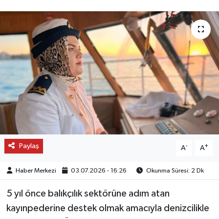
OTO DETAY
SAĞLIK
SON DAKİKA
SPOR
FİNANS
Paylaş
-
+
A
A
Haber Merkezi
03.07.2026 - 16:26
Okunma Süresi: 2 Dk
5 yıl önce balıkçılık sektörüne adım atan
kayınpederine destek olmak amacıyla denizcilikle