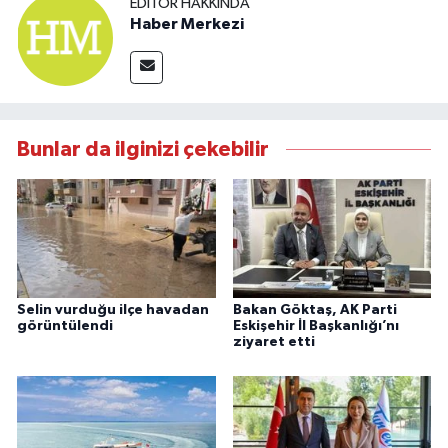
EDITÖR HAKKINDA
Haber Merkezi
Bunlar da ilginizi çekebilir
Selin vurduğu ilçe havadan
Bakan Göktaş, AK Parti
görüntülendi
Eskişehir İl Başkanlığı’nı
ziyaret etti