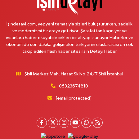
Sahrayıcedit Mahallesi Cebesoy Sokak 29B
0 (216) 302 44 07
Yol Tarifi Al
İşindetayi.com, yepyeni temasıyla sizleri buluştururken, sadelik
Selenyum Eczanesi
ve modernizmi bir araya getiriyor. Şatafattan kaçınıyor ve
insanlara haber okuyabilecekleri bir altyapı sunuyor.Haberler ve
Koşuyolu Mahallesi Alidede Sokak No:9,Z1 KOŞUYOLU MEDİPOL
HASTANESİ OTOPARKI YANI, KOŞUYOLU BEYZADE KÜNEFE YANI,
ekonomide son dakika gelişmeleri türkiyenin uluslararası en çok
KOŞUYOLU SUZUKİ KARŞISI CADDE ÜZERİ
takip edilen flash haber sitesi İşin Detayı Haber
0 (216) 550 05 05
Yol Tarifi Al
Şişli Merkez Mah. Hasat Sk No:24/7 Şişli İstanbul
Sahne Eczanesi
İslambey Mahallesi Bestekar Nihat İncekara Sok. 5 B
05323674810
0 (501) 100 74 63
Yol Tarifi Al
[email protected]
Alper Eczanesi
Akşemsettin Mahallesi Petrol Yolu Caddesi Birgül Sokak,No:34 A
0 (532) 137 55 01
Yol Tarifi Al