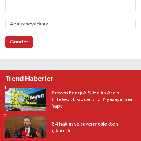
Gönder
Trend Haberler
1
Bewen Enerji A.Ş. Halka Arzını
Erteledi: Likidite Krizi Piyasaya Fren
Yaptı
2
84 hâkim ve savcı meslekten
çıkarıldı