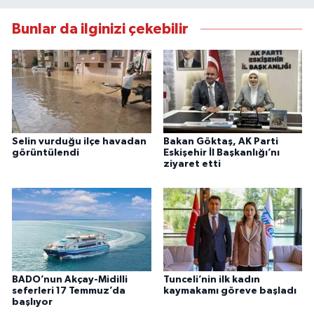
Bunlar da ilginizi çekebilir
Selin vurduğu ilçe havadan
Bakan Göktaş, AK Parti
görüntülendi
Eskişehir İl Başkanlığı’nı
ziyaret etti
BADO’nun Akçay-Midilli
Tunceli’nin ilk kadın
seferleri 17 Temmuz’da
kaymakamı göreve başladı
başlıyor