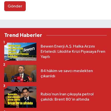
Gönder
Trend Haberler
1
Bewen Enerji A.Ş. Halka Arzını
Erteledi: Likidite Krizi Piyasaya Fren
Yaptı
2
84 hâkim ve savcı meslekten
çıkarıldı
3
Rubio’nun İran çıkışıyla petrol
çakıldı: Brent 80’in altında