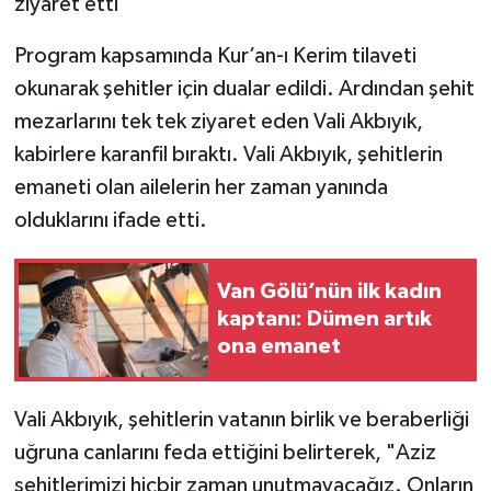
Program kapsamında Kur’an-ı Kerim tilaveti
okunarak şehitler için dualar edildi. Ardından şehit
mezarlarını tek tek ziyaret eden Vali Akbıyık,
kabirlere karanfil bıraktı. Vali Akbıyık, şehitlerin
emaneti olan ailelerin her zaman yanında
olduklarını ifade etti.
Van Gölü’nün ilk kadın
kaptanı: Dümen artık
ona emanet
Vali Akbıyık, şehitlerin vatanın birlik ve beraberliği
uğruna canlarını feda ettiğini belirterek, "Aziz
şehitlerimizi hiçbir zaman unutmayacağız. Onların