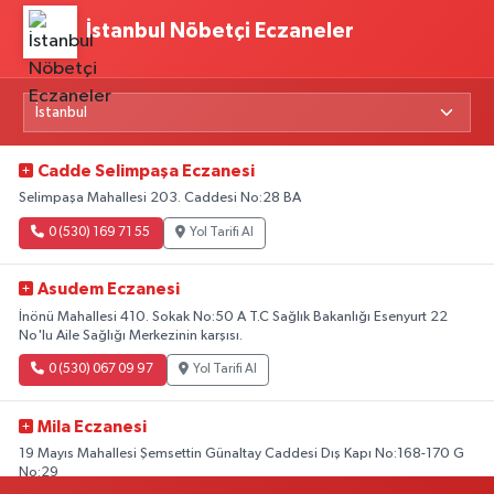
İstanbul Nöbetçi Eczaneler
Cadde Selimpaşa Eczanesi
Selimpaşa Mahallesi 203. Caddesi No:28 BA
0 (530) 169 71 55
Yol Tarifi Al
Asudem Eczanesi
İnönü Mahallesi 410. Sokak No:50 A T.C Sağlık Bakanlığı Esenyurt 22
No'lu Aile Sağlığı Merkezinin karşısı.
0 (530) 067 09 97
Yol Tarifi Al
Mila Eczanesi
19 Mayıs Mahallesi Şemsettin Günaltay Caddesi Dış Kapı No:168-170 G
No:29