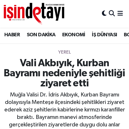
DÜNYA
Nöbetçi Eczaneler
HABER
SON DAKİKA
EKONOMİ
İŞ DÜNYASI
B
Eğitim
Hava Durumu
EKONOMİ
İstanbul Namaz Vakitleri
YEREL
Vali Akbıyık, Kurban
ENERJİ HABERİ
Trafik Durumu
Bayramı nedeniyle şehitliği
GAYRİMENKUL
Süper Lig Puan Durumu ve Fikstür
ziyaret etti
Muğla Valisi Dr. İdris Akbıyık, Kurban Bayramı
HABER
Tüm Manşetler
dolayısıyla Menteşe ilçesindeki şehitlikleri ziyaret
ederek aziz şehitlerin kabirlerine kırmızı karanfiller
LOJİSTİK
Son Dakika Haberleri
bıraktı. Bayramın manevi atmosferinde
gerçekleştirilen ziyaretlerde duygu dolu anlar
MAGAZİN
Haber Arşivi