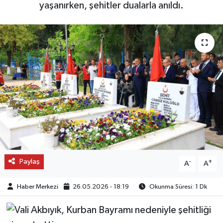
yaşanırken, şehitler dualarla anıldı.
OTO DETAY
SAĞLIK
SON DAKİKA
SPOR
FİNANS
Paylaş
-
+
A
A
Haber Merkezi
26.05.2026 - 18:19
Okunma Süresi: 1 Dk