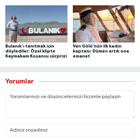
Bulanık’ı tanıtmak için
Van Gölü’nün ilk kadın
döylediler: Özel klipte
kaptanı: Dümen artık ona
Kaymakam Koşansu sürprizi
emanet
Yorumlar