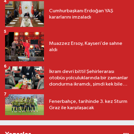
4
Cumhurbaşkanı Erdoğan YAŞ
kararlarını imzaladı
5
Muazzez Ersoy, Kayseri’de sahne
aldı
6
İkram devri bitti! Şehirlerarası
otobüs yolculuklarında bir zamanlar
dondurma ikramdı, şimdi kek bile
yok
7
Fenerbahçe, tarihinde 3. kez Sturm
Graz ile karşılaşacak