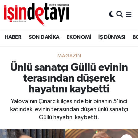
DÜNYA
Nöbetçi Eczaneler
HABER
SON DAKİKA
EKONOMİ
İŞ DÜNYASI
B
Eğitim
Hava Durumu
EKONOMİ
İstanbul Namaz Vakitleri
MAGAZİN
Ünlü sanatçı Güllü evinin
ENERJİ HABERİ
Trafik Durumu
terasından düşerek
GAYRİMENKUL
Süper Lig Puan Durumu ve Fikstür
hayatını kaybetti
Yalova'nın Çınarcık ilçesinde bir binanın 5'inci
HABER
Tüm Manşetler
katındaki evinin terasından düşen ünlü sanatçı
Güllü hayatını kaybetti.
LOJİSTİK
Son Dakika Haberleri
MAGAZİN
Haber Arşivi