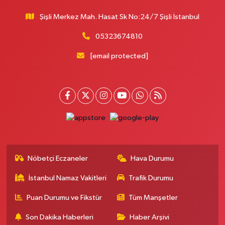
Şişli Merkez Mah. Hasat Sk No:24/7 Şişli İstanbul
Öğütcü Eczanesi
Kirazlı Mahallesi 1171. Sokak 19 A
05323674810
0 (212) 625 09 22
Yol Tarifi Al
[email protected]
İlke Eczanesi
Telsizler Mahallesi Galata Deresi Caddesi No:64 A Galata Deresi
Caddesi üzerinde. Gülbahar Semt Polikliniği karşısında.
0 (212) 270 65 45
Yol Tarifi Al
Şanal Eczanesi
Çırçır Mahallesi Uludağ Caddesi 1-9E FOCUS EYÜP SİTESİ ALTI , DOKUZ
NOKTA NATURE ANAOKULU ÇAPRAZI
Nöbetçi Eczaneler
Hava Durumu
0 (212) 741 38 07
Yol Tarifi Al
İstanbul Namaz Vakitleri
Trafik Durumu
Busem Eczanesi
Puan Durumu ve Fikstür
Tüm Manşetler
Bağlarbaşı Mahallesi İnönü Caddesi 85 B
Son Dakika Haberleri
Haber Arşivi
0 (216) 459 56 70
Yol Tarifi Al