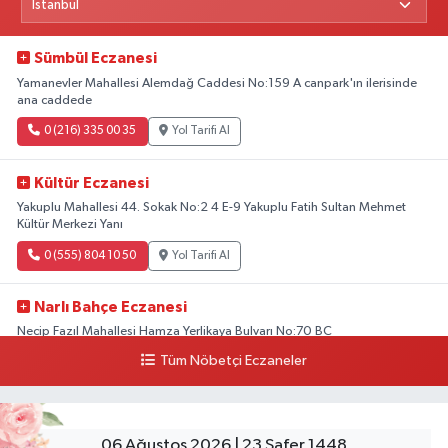
Sümbül Eczanesi
Yamanevler Mahallesi Alemdağ Caddesi No:159 A canpark'ın ilerisinde
ana caddede
0 (216) 335 00 35
Yol Tarifi Al
Kültür Eczanesi
Yakuplu Mahallesi 44. Sokak No:2 4 E-9 Yakuplu Fatih Sultan Mehmet
Kültür Merkezi Yanı
0 (555) 804 10 50
Yol Tarifi Al
Narlı Bahçe Eczanesi
Necip Fazıl Mahallesi Hamza Yerlikaya Bulvarı No:70 BC
Tüm Nöbetçi Eczaneler
0 (216) 784 50 77
Yol Tarifi Al
Erenköy Rüzgar Eczanesi
Erenköy Mahallesi Kantarcırıza Sokak No:23 B
06 Ağustos 2026 | 23 Safer 1448