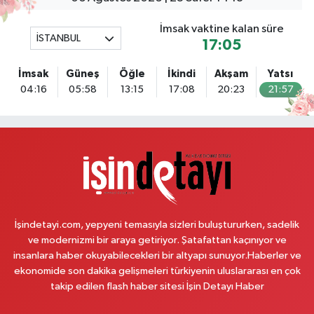
0 (543) 576 82 04
Yol Tarifi Al
İmsak vaktine kalan süre
İSTANBUL
17:05
Serenay Eczanesi
Mimar Sinan Merkez Mahallesi Bayar Sokak No:35 A MİMARSİNAN
İmsak
Güneş
Öğle
İkindi
Akşam
Yatsı
DEVLET HASTANESİNİN ÜST GEÇİDİNDEN KARŞI YOLA GEÇİNCE 200M
04:16
05:58
13:15
17:08
20:23
21:57
YÜRÜME MESAFESİ
0 (551) 362 34 77
Yol Tarifi Al
Ümit Eczanesi
Merkez Mahallesi Eski Edirne Cad. No:1175 A Arnavutköy Tıp Merkezi
bitişiği. Faruk Güllüoğlu ve Flo ayakkabıcılık karşısı. Arnavutkoy Devlet
Hastahanesine 1 dakika yürüme mesafesi
0 (541) 342 54 90
Yol Tarifi Al
İşindetayi.com, yepyeni temasıyla sizleri buluştururken, sadelik
ve modernizmi bir araya getiriyor. Şatafattan kaçınıyor ve
Nihal Eczanesi
insanlara haber okuyabilecekleri bir altyapı sunuyor.Haberler ve
Sütlüce Mahallesi Talip Paşa Sokak 14 Sağlık Ocağına Paralel Sokakta
ekonomide son dakika gelişmeleri türkiyenin uluslararası en çok
Bademlik Cami Karşısı
takip edilen flash haber sitesi İşin Detayı Haber
0 (212) 255 78 99
Yol Tarifi Al