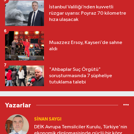
5
İstanbul Valiliği’nden kuvvetli
rüzgar uyarısı: Poyraz 70 kilometre
hıza ulaşacak
6
Muazzez Ersoy, Kayseri’de sahne
aldı
7
"Ahbaplar Suç Örgütü"
soruşturmasında 7 şüpheliye
tutuklama talebi
Yazarlar
SINAN SAYGI
DEİK Avrupa Temsilciler Kurulu, Türkiye'nin
ekonomik diplomasisinde güçlü bir köprü