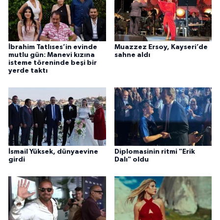
İbrahim Tatlıses’in evinde
Muazzez Ersoy, Kayseri’de
mutlu gün: Manevi kızına
sahne aldı
isteme töreninde beşi bir
yerde taktı
İsmail Yüksek, dünyaevine
Diplomasinin ritmi "Erik
girdi
Dalı" oldu