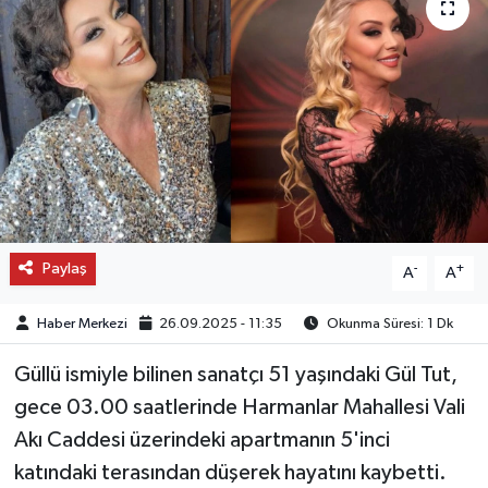
OTO DETAY
SAĞLIK
SON DAKİKA
SPOR
FİNANS
Paylaş
-
+
A
A
Haber Merkezi
26.09.2025 - 11:35
Okunma Süresi: 1 Dk
Güllü ismiyle bilinen sanatçı 51 yaşındaki Gül Tut,
gece 03.00 saatlerinde Harmanlar Mahallesi Vali
Akı Caddesi üzerindeki apartmanın 5'inci
katındaki terasından düşerek hayatını kaybetti.