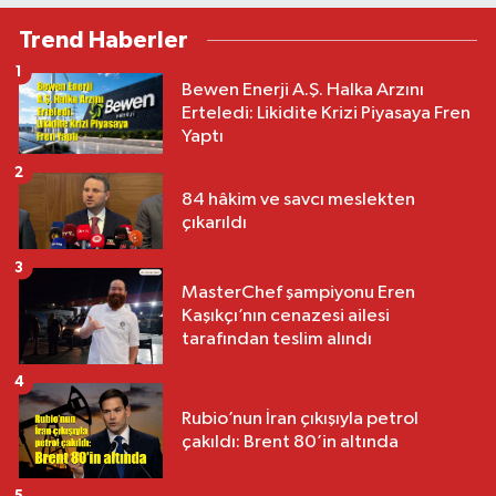
Trend Haberler
1
Bewen Enerji A.Ş. Halka Arzını
Erteledi: Likidite Krizi Piyasaya Fren
Yaptı
2
84 hâkim ve savcı meslekten
çıkarıldı
3
MasterChef şampiyonu Eren
Kaşıkçı’nın cenazesi ailesi
tarafından teslim alındı
4
Rubio’nun İran çıkışıyla petrol
çakıldı: Brent 80’in altında