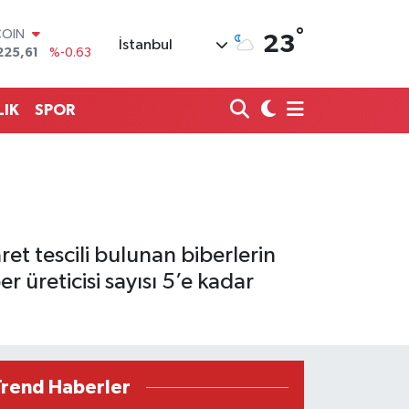
°
LAR
23
İstanbul
7143
%0.16
RO
0317
%-0.02
RLİN
LIK
SPOR
2463
%0.07
M ALTIN
0.40
%0.45
T100
799
%70
COIN
225,61
%-0.63
aret tescili bulunan biberlerin
r üreticisi sayısı 5’e kadar
Trend Haberler