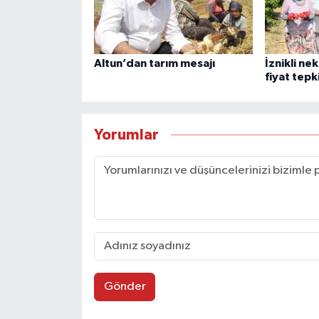
Altun’dan tarım mesajı
İznikli ne
fiyat tepk
Yorumlar
Gönder