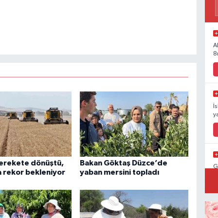
A
8
İ
y
berekete dönüştü,
Bakan Göktaş Düzce’de
G
 rekor bekleniyor
yaban mersini topladı