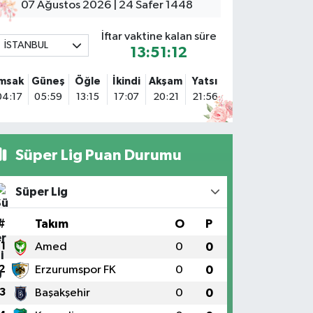
arlıktepe Mahallesi Soğanlık Caddesi No:34 A
07 Ağustos 2026 | 24 Safer 1448
0 (216) 504 24 53
Yol Tarifi Al
İftar vaktine kalan süre
İSTANBUL
13:51:11
Bulvar Eczanesi
hmet Yesevi Mahallesi Abbas Medeni Sokak 17 A Çiftlik
İmsak
Güneş
Öğle
İkindi
Akşam
Yatsı
öprüsünü geçtikten sonra Harman Mobilya arkası,
04:17
05:59
13:15
17:07
20:21
21:56
ulumba mevki, ECZANELER BÖLGESİ (GÜNEŞ, BULVAR,
İĞDEM, DEVA ECZANELERİ) eski gazi sağlık o
0 (216) 208 59 51
Yol Tarifi Al
Süper Lig Puan Durumu
Halıcıoğlu Eczanesi
alıcıoğlu Mahallesi Tunç Sokak 1 A Çıksalın,Alev
Süper Lig
fluoğlu Semt Konağı yanı
0 (212) 369 45 49
Yol Tarifi Al
#
Takım
O
P
1
Amed
0
0
Anka Eczanesi
2
Erzurumspor FK
0
0
cıbadem Mahallesi Acıbadem Caddesi 76 A İŞ BANKASI
ONUTLARINDAN KADIKÖY İSTİKAMETİNE GİDERKEN
3
Başakşehir
0
0
ŞIKLARI GEÇİNCE SOLDA