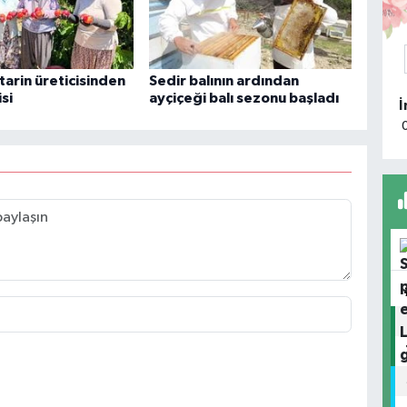
K
ktarin üreticisinden
Sedir balının ardından
isi
ayçiçeği balı sezonu başladı
A
k
T
Ç
H
O
A
K
I