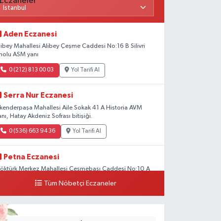
Aden Eczanesi
libey Mahallesi Alibey Çeşme Caddesi No:16 B Silivri
nolu ASM yanı
0 (212) 813 00 03
Yol Tarifi Al
Serra Nur Eczanesi
skenderpaşa Mahallesi Aile Sokak 41 A Historia AVM
anı, Hatay Akdeniz Sofrası bitişiği.
0 (536) 663 94 36
Yol Tarifi Al
Petna Eczanesi
öktürk Merkez Mahallesi Çeşmebaşı Caddesi No:10 A
Tüm Nöbetçi Eczaneler
0 (212) 360 18 23
Yol Tarifi Al
Sacide Eczanesi