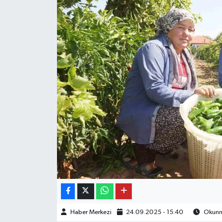
OTO DETAY
SAĞLIK
SON DAKİKA
SPOR
FİNANS
Haber Merkezi
24.09.2025 - 15:40
Okunma