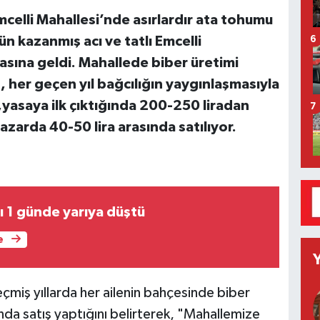
mcelli Mahallesi’nde asırlardır ata tohumu
ün kazanmış acı ve tatlı Emcelli
6
asına geldi. Mahallede biber üretimi
, her geçen yıl bağcılığın yaygınlaşmasıyla
i,yasaya ilk çıktığında 200-250 liradan
7
pazarda 40-50 lira arasında satılıyor.
arı 1 günde yarıya düştü
e
miş yıllarda her ailenin bahçesinde biber
ında satış yaptığını belirterek, "Mahallemize