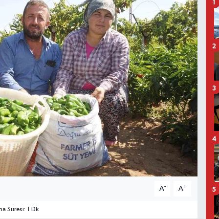
1
2
3
4
-
+
A
A
5
 Süresi: 1 Dk