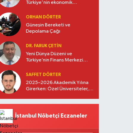
Türkiye'nin ekonomik
diplomasisinde güçlü bir köprü
oluşturuyor
ORHAN DÖRTER
Güneşin Bereketi ve
Depolama Çağı
DR. FARUK ÇETİN
Yeni Dünya Düzeni ve
Türkiye’nin Finans Merkezi
Stratejisi
SAFFET DÖRTER
2025–2026 Akademik Yılına
Girerken: Özel Üniversiteler,
Kayıtlar ve Eğitimde Yeni
Beklentiler
İstanbul Nöbetçi Eczaneler