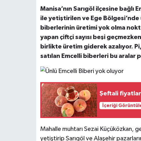
Manisa’nın Sarıgöl ilçesine bağlı E
ile yetiştirilen ve Ege Bölgesi’nde 
biberlerinin üretimi yok olma nokt
yapan çiftçi sayısı beşi geçmezken
birlikte üretim giderek azalıyor. P
satılan Emcelli biberleri bu aralar 
Şeftali fiyatl
İçeriği Görüntül
Mahalle muhtarı Sezai Küçüközkan, geç
yetiştirip Sarıgöl ve Alaşehir pazarlar