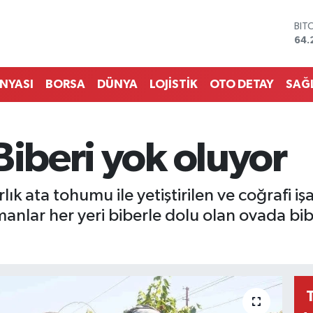
DO
47,
EU
55,
STE
ÜNYASI
BORSA
DÜNYA
LOJİSTİK
OTO DETAY
SAĞ
64,
GRA
651
BİS
Biberi yok oluyor
13.
BIT
64.
lık ata tohumu ile yetiştirilen ve coğrafi iş
manlar her yeri biberle dolu olan ovada bibe