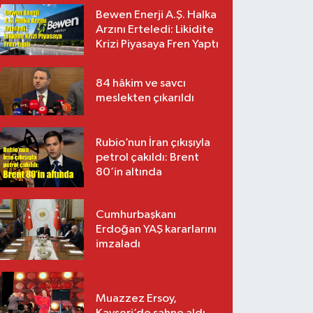
Bewen Enerji A.Ş. Halka
Arzını Erteledi: Likidite
Krizi Piyasaya Fren Yaptı
84 hâkim ve savcı
meslekten çıkarıldı
Rubio’nun İran çıkışıyla
petrol çakıldı: Brent
80’in altında
Cumhurbaşkanı
Erdoğan YAŞ kararlarını
imzaladı
Muazzez Ersoy,