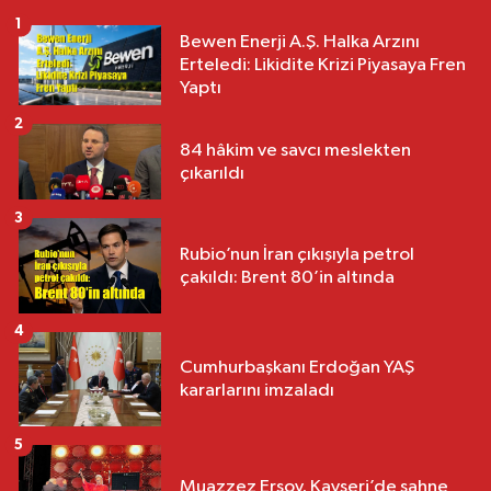
1
Bewen Enerji A.Ş. Halka Arzını
Erteledi: Likidite Krizi Piyasaya Fren
Yaptı
2
84 hâkim ve savcı meslekten
çıkarıldı
3
Rubio’nun İran çıkışıyla petrol
çakıldı: Brent 80’in altında
4
Cumhurbaşkanı Erdoğan YAŞ
kararlarını imzaladı
5
Muazzez Ersoy, Kayseri’de sahne