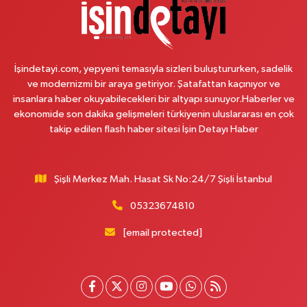
Çemberlitaş Eczanesi
Binbirdirek Mahallesi Peykane Caddesi 25 A
İşindetayi.com, yepyeni temasıyla sizleri buluştururken, sadelik
0 (212) 590 90 09
Yol Tarifi Al
ve modernizmi bir araya getiriyor. Şatafattan kaçınıyor ve
insanlara haber okuyabilecekleri bir altyapı sunuyor.Haberler ve
Naciye Eczanesi
ekonomide son dakika gelişmeleri türkiyenin uluslararası en çok
Esentepe Mahallesi 2388. Sokak 8 A 38 NOLU ASM YANI - ESENTEPE
takip edilen flash haber sitesi İşin Detayı Haber
MERKEZ CAMİNİN ORDAKİ GÜVEN KASABIN KARŞI SOKAĞINDA
0 (552) 156 57 58
Yol Tarifi Al
Şişli Merkez Mah. Hasat Sk No:24/7 Şişli İstanbul
Tozkoparan Eczanesi
05323674810
Mehmet Nesih Özmen Mahallesi Zeki Sokak No:28 A MEVLANA FIRININ
YAN DÜKKANI
[email protected]
0 (212) 481 73 25
Yol Tarifi Al
Burak Eczanesi
Cevizlik Mahallesi Kırmızı Şebboy Sokak 15 A UZMANLAR TIP MERKEZİ
YANI DERSHANELER SOKAĞI İSTANBUL CADDESİ AÇIK OTOPARKIN