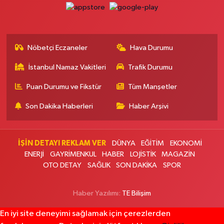
SOKAĞI
0 (212) 583 28 03
Yol Tarifi Al
Nöbetçi Eczaneler
Hava Durumu
Nida Eczanesi
İsmetpaşa Mahallesi 83. Sokak 52 B Piri Reis Sağlık Ocağı yanı, KAPALI
İstanbul Namaz Vakitleri
Trafik Durumu
PAZAR PAZARI YANI
0 (212) 924 49 68
Yol Tarifi Al
Puan Durumu ve Fikstür
Tüm Manşetler
Son Dakika Haberleri
Haber Arşivi
Lotus Eczanesi
İnönü Mahallesi Halkalı Caddesi 206E AVRUPA KONUTLARI ATAKENT 4
SİTESİ ALTI
İŞİN DETAYI REKLAM VER
DÜNYA
EĞİTİM
EKONOMİ
0 (212) 999 94 72
Yol Tarifi Al
ENERJİ
GAYRİMENKUL
HABER
LOJİSTİK
MAGAZİN
OTO DETAY
SAĞLIK
SON DAKİKA
SPOR
Erbay Eczanesi
Göktürk Merkez Mahallesi Hacı Ahmet Caddesi 1 B
Haber Yazılımı:
TE Bilişim
0 (212) 322 35 00
Yol Tarifi Al
En iyi site deneyimi sağlamak için çerezlerden