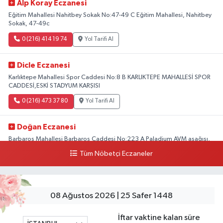
Alp Koray Eczanesi
Eğitim Mahallesi Nahitbey Sokak No:47-49 C Eğitim Mahallesi, Nahitbey
Sokak, 47-49c
0 (216) 414 19 74
Yol Tarifi Al
Dicle Eczanesi
Karlıktepe Mahallesi Spor Caddesi No:8 B KARLIKTEPE MAHALLESİ SPOR
CADDESİ,ESKİ STADYUM KARŞISI
0 (216) 473 37 80
Yol Tarifi Al
Doğan Eczanesi
Barbaros Mahallesi Barbaros Caddesi No:223 A Paladium AVM aşağısı,
Mersinli Ciğerci Apo ve 32. Noter arası
Tüm Nöbetçi Eczaneler
0 (216) 315 64 48
Yol Tarifi Al
Mali Eczanesi
08 Ağustos 2026 | 25 Safer 1448
Merkez Mahallesi Tüloğlu Sokak No:4 A REŞİTPAŞACADDESİ QNB BANK
SOKAĞI REŞİTPAŞA DENİZKÖŞKLER SAĞLIK OCAĞI KARŞISI
İftar vaktine kalan süre