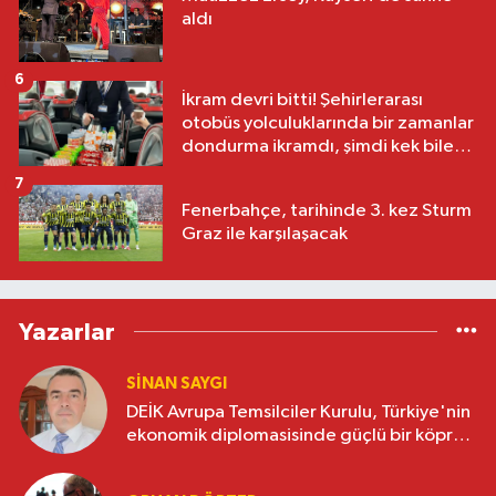
aldı
6
İkram devri bitti! Şehirlerarası
otobüs yolculuklarında bir zamanlar
dondurma ikramdı, şimdi kek bile
yok
7
Fenerbahçe, tarihinde 3. kez Sturm
Graz ile karşılaşacak
Yazarlar
SINAN SAYGI
DEİK Avrupa Temsilciler Kurulu, Türkiye'nin
ekonomik diplomasisinde güçlü bir köprü
oluşturuyor