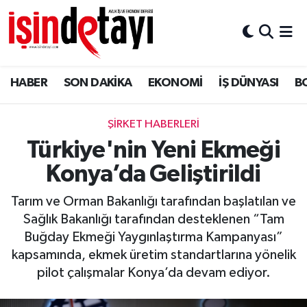
DÜNYA
Nöbetçi Eczaneler
HABER
SON DAKİKA
EKONOMİ
İŞ DÜNYASI
B
Eğitim
Hava Durumu
EKONOMİ
İstanbul Namaz Vakitleri
ŞİRKET HABERLERİ
Türkiye'nin Yeni Ekmeği
ENERJİ HABERİ
Trafik Durumu
Konya’da Geliştirildi
GAYRİMENKUL
Süper Lig Puan Durumu ve Fikstür
Tarım ve Orman Bakanlığı tarafından başlatılan ve
Sağlık Bakanlığı tarafından desteklenen “Tam
HABER
Tüm Manşetler
Buğday Ekmeği Yaygınlaştırma Kampanyası”
kapsamında, ekmek üretim standartlarına yönelik
LOJİSTİK
Son Dakika Haberleri
pilot çalışmalar Konya’da devam ediyor.
MAGAZİN
Haber Arşivi