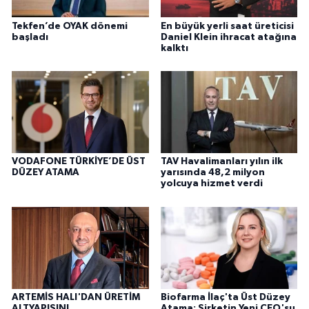
Tekfen’de OYAK dönemi
En büyük yerli saat üreticisi
başladı
Daniel Klein ihracat atağına
kalktı
VODAFONE TÜRKİYE’DE ÜST
TAV Havalimanları yılın ilk
DÜZEY ATAMA
yarısında 48,2 milyon
yolcuya hizmet verdi
ARTEMİS HALI'DAN ÜRETİM
Biofarma İlaç'ta Üst Düzey
ALTYAPISINI
Atama: Şirketin Yeni CEO'su