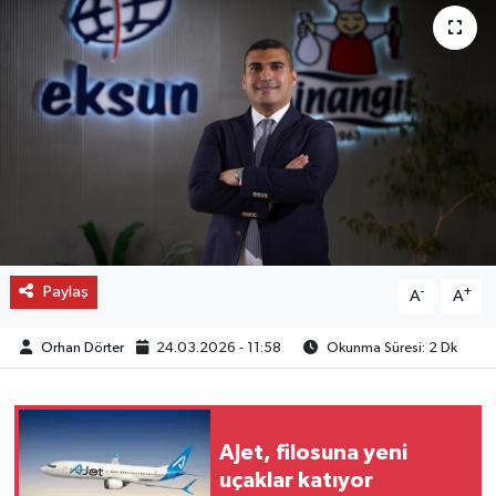
OTO DETAY
SAĞLIK
SON DAKİKA
SPOR
FİNANS
Paylaş
-
+
A
A
Orhan Dörter
24.03.2026 - 11:58
Okunma Süresi: 2 Dk
AJet, filosuna yeni
uçaklar katıyor