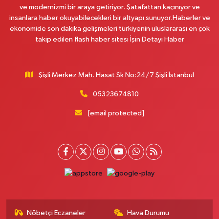
ve modernizmi bir araya getiriyor. Şatafattan kaçınıyor ve
insanlara haber okuyabilecekleri bir altyapı sunuyor.Haberler ve
Pera Eczanesi
ekonomide son dakika gelişmeleri türkiyenin uluslararası en çok
Mimar Sinan Mahallesi, Selçukhan Caddesi No:267 A Sultanbeyli İstanbul
takip edilen flash haber sitesi İşin Detayı Haber
0 (216) 755 01 02
Yol Tarifi Al
Şişli Merkez Mah. Hasat Sk No:24/7 Şişli İstanbul
Kağıthane Sağlık Eczanesi
Nurtepe Mahallesi, Şehit Mustafa Burcu Caddesi No:27 A Kağıthane
05323674810
İstanbul
[email protected]
0 (212) 243 17 77
Yol Tarifi Al
Çağdaş Eczanesi
Yeni Mahallesi, 7053 Sokak No:23 B Silivri İstanbul
0 (212) 302 40 49
Yol Tarifi Al
Buse Eczanesi
Rüzgarlıbahçe Mahallesi, Ferit İnal Caddesi No:35 B Beykoz İstanbul
Nöbetçi Eczaneler
Hava Durumu
0 (216) 680 06 58
Yol Tarifi Al