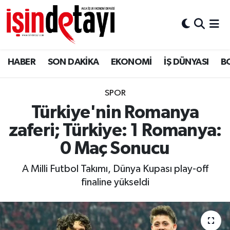
DÜNYA
Nöbetçi Eczaneler
HABER
SON DAKİKA
EKONOMİ
İŞ DÜNYASI
B
Eğitim
Hava Durumu
EKONOMİ
İstanbul Namaz Vakitleri
SPOR
Türkiye'nin Romanya
ENERJİ HABERİ
Trafik Durumu
zaferi; Türkiye: 1 Romanya:
GAYRİMENKUL
Süper Lig Puan Durumu ve Fikstür
0 Maç Sonucu
A Milli Futbol Takımı, Dünya Kupası play-off
HABER
Tüm Manşetler
finaline yükseldi
LOJİSTİK
Son Dakika Haberleri
MAGAZİN
Haber Arşivi