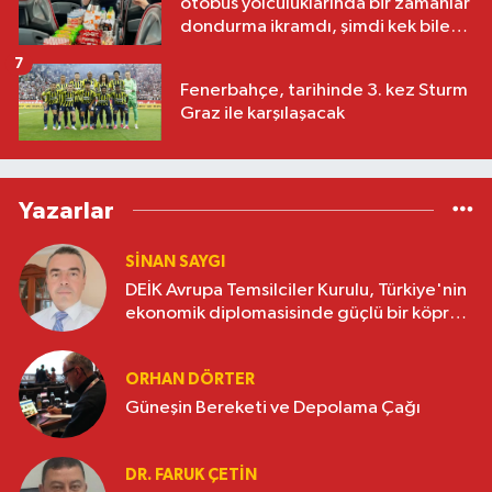
otobüs yolculuklarında bir zamanlar
dondurma ikramdı, şimdi kek bile
yok
7
Fenerbahçe, tarihinde 3. kez Sturm
Graz ile karşılaşacak
Yazarlar
SINAN SAYGI
DEİK Avrupa Temsilciler Kurulu, Türkiye'nin
ekonomik diplomasisinde güçlü bir köprü
oluşturuyor
ORHAN DÖRTER
Güneşin Bereketi ve Depolama Çağı
DR. FARUK ÇETİN