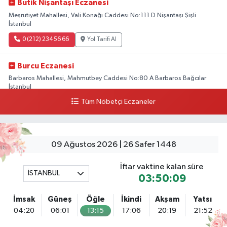
Butik Nişantaşı Eczanesi
Meşrutiyet Mahallesi, Vali Konağı Caddesi No:111 D Nişantaşı Şişli
İstanbul
0 (212) 234 56 66
Yol Tarifi Al
Burcu Eczanesi
Barbaros Mahallesi, Mahmutbey Caddesi No:80 A Barbaros Bağcılar
İstanbul
Tüm Nöbetçi Eczaneler
0 (212) 552 25 29
Yol Tarifi Al
Tuna Tillo Eczanesi
Akşemsettin Mahallesi, Akdeniz Caddesi No:12 A Fatih İstanbul
09 Ağustos 2026 | 26 Safer 1448
0 (212) 635 03 83
Yol Tarifi Al
İftar vaktine kalan süre
İSTANBUL
03:50:09
Tersane İstanbul Eczanesi
Camiikebir Mahallesi, Taşkızak Tersanesi Caddesi No:6 6B Kasımpaşa
İmsak
Güneş
Öğle
İkindi
Akşam
Yatsı
Beyoğlu İstanbul
04:20
06:01
13:15
17:06
20:19
21:52
0 (533) 395 65 65
Yol Tarifi Al