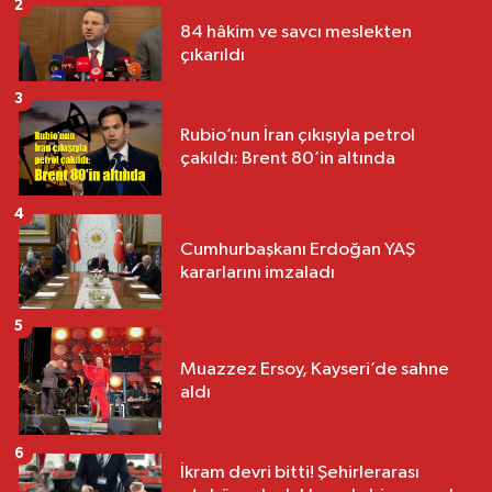
2
84 hâkim ve savcı meslekten
çıkarıldı
3
Rubio’nun İran çıkışıyla petrol
çakıldı: Brent 80’in altında
4
Cumhurbaşkanı Erdoğan YAŞ
kararlarını imzaladı
5
Muazzez Ersoy, Kayseri’de sahne
aldı
6
İkram devri bitti! Şehirlerarası