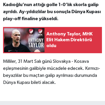
Kadıoğlu’nun attığı golle 1-0’lık skorla galip
ayrıldı. Ay-yıldızlılar bu sonuçla Dünya Kupası
play-off finaline yükseldi.
Anthony Taylor, MHK
Elit Hakem Direktörü
oldu
Milliler, 31 Mart Salı günü Slovakya - Kosava
eşleşmesinin galibiyle mücadele edecek. Kırmızı-
beyazlılar bu maçtan galip ayrılması durumunda
Dünya Kupası bileti alacak.