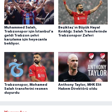
Muhammed Salah,
Beşiktaş’ın Büyük Hayal
Trabzonspor için İstanbul’a
Kırıklığı: Salah Transferinde
geldi Trabzon şehri
Trabzonspor Zaferi
karşılama için heyecanla
bekliyor.
Trabzonspor, Mohamed
Anthony Taylor, MHK Elit
Salah transferini resmen
Hakem Direktörü oldu
duyurdu