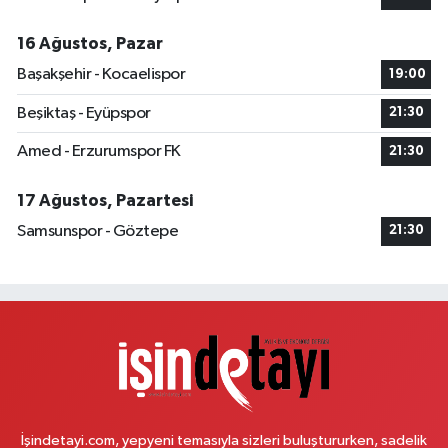
İlkcan Eczanesi
16 Ağustos, Pazar
Velibaba Mahallesi, Aydos Caddesi No:17 JD Pendik İstanbul
Başakşehir - Kocaelispor
19:00
0 (532) 120 43 29
Yol Tarifi Al
Beşiktaş - Eyüpspor
21:30
Arda Eczanesi
Amed - Erzurumspor FK
21:30
İnönü Mahallesi, Demokrasi Caddesi, Yeşiltepe Sokak No:6 A Sarıgazi
Sancaktepe İstanbul
17 Ağustos, Pazartesi
0 (216) 621 27 65
Yol Tarifi Al
Samsunspor - Göztepe
21:30
Pamuk Eczanesi
Yunus Emre Mahallesi, Veysel Karani Caddesi No:71 C Sancaktepe
İstanbul
0 (216) 484 00 08
Yol Tarifi Al
Nazan Eczanesi
Zübeyde Hanım Mahallesi, 1280.Sokak No:10 Sultangazi İstanbul
İşindetayi.com, yepyeni temasıyla sizleri buluştururken, sadelik
0 (212) 419 24 18
Yol Tarifi Al