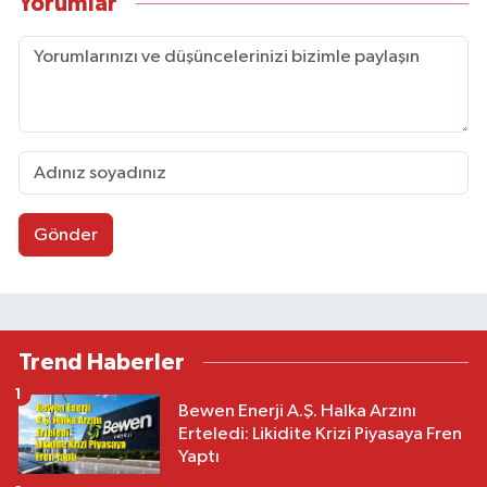
Yorumlar
Gönder
Trend Haberler
1
Bewen Enerji A.Ş. Halka Arzını
Erteledi: Likidite Krizi Piyasaya Fren
Yaptı