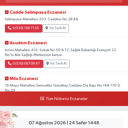
Cadde Selimpaşa Eczanesi
Selimpaşa Mahallesi 203. Caddesi No:28 BA
0 (530) 169 71 55
Yol Tarifi Al
Asudem Eczanesi
İnönü Mahallesi 410. Sokak No:50 A T.C Sağlık Bakanlığı Esenyurt 22
No'lu Aile Sağlığı Merkezinin karşısı.
0 (530) 067 09 97
Yol Tarifi Al
Mila Eczanesi
19 Mayıs Mahallesi Şemsettin Günaltay Caddesi Dış Kapı No:168-170 G
No:29
Tüm Nöbetçi Eczaneler
0 (216) 514 23 73
Yol Tarifi Al
Kasımpaşa Eczanesi
Yahya Kahya Mahallesi Kasımpaşa Bostanı Sokak 18A Mutfak Ekipmanları
07 Ağustos 2026 | 24 Safer 1448
Satan Dükkanların Olduğu Caddede Denizbank'ın Karşısı, Albaraka'nın