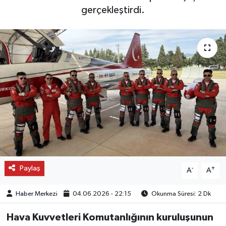
gerçekleştirdi.
OTO DETAY
SAĞLIK
SON DAKİKA
SPOR
FİNANS
Paylaş
-
+
A
A
Haber Merkezi
04.06.2026 - 22:15
Okunma Süresi: 2 Dk
Hava Kuvvetleri Komutanlığının kuruluşunun