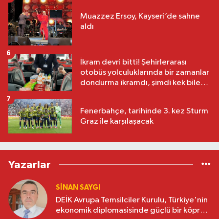
Muazzez Ersoy, Kayseri’de sahne
aldı
6
İkram devri bitti! Şehirlerarası
otobüs yolculuklarında bir zamanlar
dondurma ikramdı, şimdi kek bile
yok
7
Fenerbahçe, tarihinde 3. kez Sturm
Graz ile karşılaşacak
Yazarlar
SINAN SAYGI
DEİK Avrupa Temsilciler Kurulu, Türkiye'nin
ekonomik diplomasisinde güçlü bir köprü