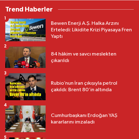
Trend Haberler
1
Bewen Enerji A.Ş. Halka Arzını
Erteledi: Likidite Krizi Piyasaya Fren
Yaptı
2
84 hâkim ve savcı meslekten
çıkarıldı
3
Rubio’nun İran çıkışıyla petrol
çakıldı: Brent 80’in altında
4
Cumhurbaşkanı Erdoğan YAŞ
kararlarını imzaladı
5