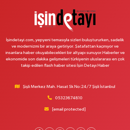
Melis Hanlı Eczanesi
Erenköy Mahallesi Ömerpaşa Sokak 54 A
0 (216) 550 77 77
Yol Tarifi Al
Üsküdar Çarşı Eczanesi
İşindetayi.com, yepyeni temasıyla sizleri buluştururken, sadelik
Mimar Sinan Mahallesi Otopark Arkası Sokak 16 B Aktif International
ve modernizmi bir araya getiriyor. Şatafattan kaçınıyor ve
Üsküdar Hastanesi yanı
insanlara haber okuyabilecekleri bir altyapı sunuyor.Haberler ve
0 (216) 310 59 23
Yol Tarifi Al
ekonomide son dakika gelişmeleri türkiyenin uluslararası en çok
takip edilen flash haber sitesi İşin Detayı Haber
Ürün Eczanesi
Hamidiye Mahallesi Şener Sokak No:28A Hamidiye Sağlık Ocağı (Aile
Sağlığı Merkezi) karşısı
Şişli Merkez Mah. Hasat Sk No:24/7 Şişli İstanbul
0 (216) 652 25 24
Yol Tarifi Al
05323674810
Ayda Eczanesi
[email protected]
Hamidiye Mahallesi Cendere Caddesi 85-6B KORDON İSTANBUL GÜZEL
BAHÇE SİTESİ ALTI
0 (212) 924 95 90
Yol Tarifi Al