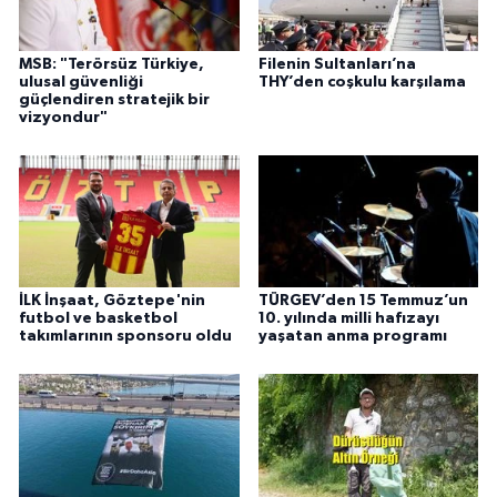
MSB: "Terörsüz Türkiye,
Filenin Sultanları’na
ulusal güvenliği
THY’den coşkulu karşılama
güçlendiren stratejik bir
vizyondur"
İLK İnşaat, Göztepe'nin
TÜRGEV’den 15 Temmuz’un
futbol ve basketbol
10. yılında milli hafızayı
takımlarının sponsoru oldu
yaşatan anma programı