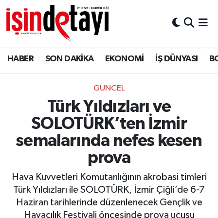
DÜNYA
Nöbetçi Eczaneler
HABER
SON DAKİKA
EKONOMİ
İŞ DÜNYASI
B
Eğitim
Hava Durumu
EKONOMİ
İstanbul Namaz Vakitleri
GÜNCEL
Türk Yıldızları ve
ENERJİ HABERİ
Trafik Durumu
SOLOTÜRK’ten İzmir
GAYRİMENKUL
Süper Lig Puan Durumu ve Fikstür
semalarında nefes kesen
prova
HABER
Tüm Manşetler
Hava Kuvvetleri Komutanlığının akrobasi timleri
LOJİSTİK
Son Dakika Haberleri
Türk Yıldızları ile SOLOTÜRK, İzmir Çiğli’de 6-7
Haziran tarihlerinde düzenlenecek Gençlik ve
MAGAZİN
Haber Arşivi
Havacılık Festivali öncesinde prova uçuşu