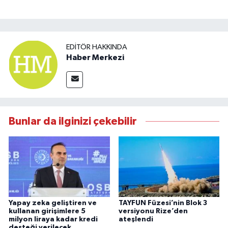
EDITÖR HAKKINDA
Haber Merkezi
Bunlar da ilginizi çekebilir
Yapay zeka geliştiren ve
TAYFUN Füzesi’nin Blok 3
kullanan girişimlere 5
versiyonu Rize’den
milyon liraya kadar kredi
ateşlendi
desteği verilecek