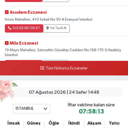
Asudem Eczanesi
İnönü Mahallesi, 410.Sokak No:50 A Esenyurt İstanbul
0 (530) 067 09 97
Yol Tarifi Al
Mila Eczanesi
19 Mayıs Mahallesi, Şemsettin Günaltay Caddesi No:168-170 G Kadıköy
İstanbul
0 (216) 514 23 73
Yol Tarifi Al
Tüm Nöbetçi Eczaneler
Gültepe Hayat Eczanesi
Ortabayır Mahallesi, Talatpaşa Caddesi, No:123 A Gültepe Kağıthane
İstanbul
07 Ağustos 2026 | 24 Safer 1448
0 (212) 270 59 75
Yol Tarifi Al
İftar vaktine kalan süre
İSTANBUL
07:58:12
Gültepe Hayat Eczanesi
Ortabayır Mahallesi, Talatpaşa Caddesi, No:123 A Gültepe Kağıthane
İmsak
Güneş
Öğle
İkindi
Akşam
Yatsı
İstanbul