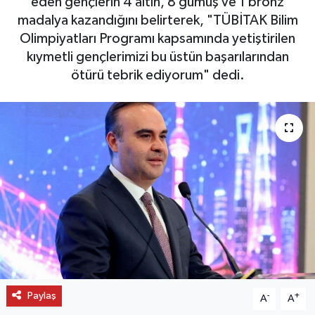
eden gençlerin 4 altın, 8 gümüş ve 1 bronz
madalya kazandığını belirterek, "TÜBİTAK Bilim
OTO DETAY
Olimpiyatları Programı kapsamında yetiştirilen
kıymetli gençlerimizi bu üstün başarılarından
SAĞLIK
ötürü tebrik ediyorum" dedi.
SON DAKİKA
SPOR
FİNANS
Paylaş
-
+
A
A