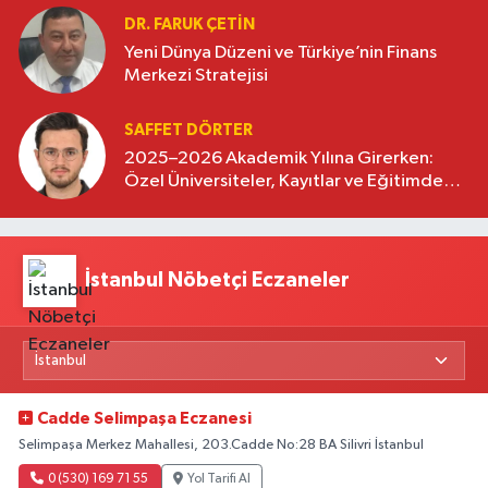
DR. FARUK ÇETİN
Yeni Dünya Düzeni ve Türkiye’nin Finans
Merkezi Stratejisi
SAFFET DÖRTER
2025–2026 Akademik Yılına Girerken:
Özel Üniversiteler, Kayıtlar ve Eğitimde
Yeni Beklentiler
İstanbul Nöbetçi Eczaneler
Cadde Selimpaşa Eczanesi
Selimpaşa Merkez Mahallesi, 203.Cadde No:28 BA Silivri İstanbul
0 (530) 169 71 55
Yol Tarifi Al