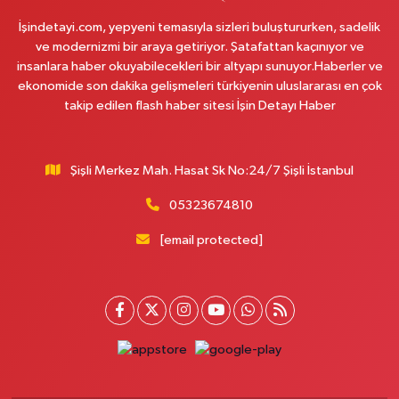
Orhan Gazi Mahallesi, Mercedes Bulvarı, Avrupark Hayat Sitesi Dükkanları
No:41 I-G Sanayi Esenyurt İstanbul
İşindetayi.com, yepyeni temasıyla sizleri buluştururken, sadelik
ve modernizmi bir araya getiriyor. Şatafattan kaçınıyor ve
0 (542) 182 40 32
Yol Tarifi Al
insanlara haber okuyabilecekleri bir altyapı sunuyor.Haberler ve
ekonomide son dakika gelişmeleri türkiyenin uluslararası en çok
Melis Hanlı Eczanesi
takip edilen flash haber sitesi İşin Detayı Haber
Erenköy Mahallesi, Ömerpaşa Sokak No:54 A Kadıköy İstanbul
0 (216) 550 77 77
Yol Tarifi Al
Şişli Merkez Mah. Hasat Sk No:24/7 Şişli İstanbul
Üsküdar Çarşı Eczanesi
05323674810
Mimar Sinan Mahallesi, Otopark Arkası Sokak No:16 B Üsküdar İstanbul
[email protected]
0 (216) 310 59 23
Yol Tarifi Al
Ürün Eczanesi
Hamidiye Mahallesi, Şener Sokak No:28 A Çekmeköy İstanbul
0 (216) 652 25 24
Yol Tarifi Al
Ayda Eczanesi