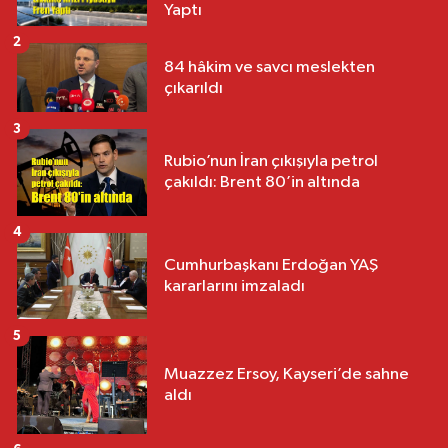
Yaptı
2
84 hâkim ve savcı meslekten
çıkarıldı
3
Rubio’nun İran çıkışıyla petrol
çakıldı: Brent 80’in altında
4
Cumhurbaşkanı Erdoğan YAŞ
kararlarını imzaladı
5
Muazzez Ersoy, Kayseri’de sahne
aldı