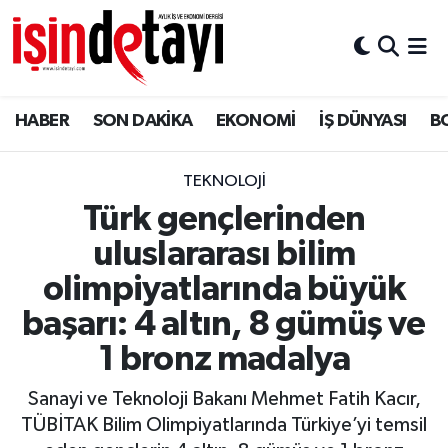
DÜNYA
Nöbetçi Eczaneler
HABER
SON DAKİKA
EKONOMİ
İŞ DÜNYASI
B
Eğitim
Hava Durumu
EKONOMİ
İstanbul Namaz Vakitleri
TEKNOLOJİ
Türk gençlerinden
ENERJİ HABERİ
Trafik Durumu
uluslararası bilim
GAYRİMENKUL
Süper Lig Puan Durumu ve Fikstür
olimpiyatlarında büyük
başarı: 4 altın, 8 gümüş ve
HABER
Tüm Manşetler
1 bronz madalya
LOJİSTİK
Son Dakika Haberleri
Sanayi ve Teknoloji Bakanı Mehmet Fatih Kacır,
TÜBİTAK Bilim Olimpiyatlarında Türkiye’yi temsil
MAGAZİN
Haber Arşivi