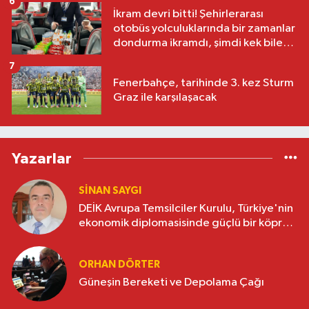
6
İkram devri bitti! Şehirlerarası
otobüs yolculuklarında bir zamanlar
dondurma ikramdı, şimdi kek bile
yok
7
Fenerbahçe, tarihinde 3. kez Sturm
Graz ile karşılaşacak
Yazarlar
SINAN SAYGI
DEİK Avrupa Temsilciler Kurulu, Türkiye'nin
ekonomik diplomasisinde güçlü bir köprü
oluşturuyor
ORHAN DÖRTER
Güneşin Bereketi ve Depolama Çağı