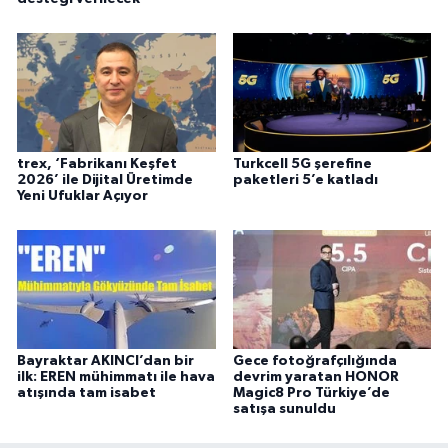
trex, ‘Fabrikanı Keşfet
Turkcell 5G şerefine
2026’ ile Dijital Üretimde
paketleri 5’e katladı
Yeni Ufuklar Açıyor
Bayraktar AKINCI’dan bir
Gece fotoğrafçılığında
ilk: EREN mühimmatı ile hava
devrim yaratan HONOR
atışında tam isabet
Magic8 Pro Türkiye’de
satışa sunuldu