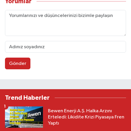
Yorumlar
Gönder
Trend Haberler
1
Bewen Enerji A.Ş. Halka Arzını
Erteledi: Likidite Krizi Piyasaya Fren
Yaptı