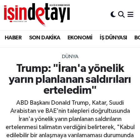
DÜNYA
Nöbetçi Eczaneler
HABER
SON DAKİKA
EKONOMİ
İŞ DÜNYASI
B
Eğitim
Hava Durumu
EKONOMİ
İstanbul Namaz Vakitleri
DÜNYA
Trump: "İran'a yönelik
ENERJİ HABERİ
Trafik Durumu
yarın planlanan saldırıları
GAYRİMENKUL
Süper Lig Puan Durumu ve Fikstür
erteledim"
ABD Başkanı Donald Trump, Katar, Suudi
HABER
Tüm Manşetler
Arabistan ve BAE'nin talepleri doğrultusunda
İran'a yönelik yarın planlanan saldırıların
LOJİSTİK
Son Dakika Haberleri
ertelenmesi talimatın verdiğini belirterek, "Kabul
edilebilir bir anlaşmaya varılamaması durumunda
MAGAZİN
Haber Arşivi