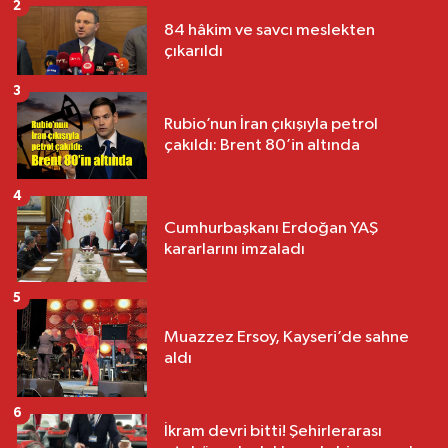
2
84 hâkim ve savcı meslekten
çıkarıldı
3
Rubio’nun İran çıkışıyla petrol
çakıldı: Brent 80’in altında
4
Cumhurbaşkanı Erdoğan YAŞ
kararlarını imzaladı
5
Muazzez Ersoy, Kayseri’de sahne
aldı
6
İkram devri bitti! Şehirlerarası