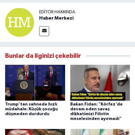
EDITÖR HAKKINDA
Haber Merkezi
Bunlar da ilginizi çekebilir
Trump’tan sahnede hızlı
Bakan Fidan: "Körfez'de
müdahale: Küçük çocuğu
devam eden savaş
düşmeden durdurdu
dikkatimizi Filistin
meselesinden ayırmadı"