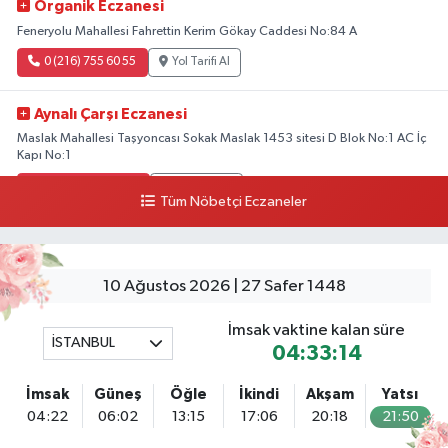
Organik Eczanesi
Feneryolu Mahallesi Fahrettin Kerim Gökay Caddesi No:84 A
0 (216) 755 60 55
Yol Tarifi Al
Aynalı Çarşı Eczanesi
Maslak Mahallesi Taşyoncası Sokak Maslak 1453 sitesi D Blok No:1 AC İç
Kapı No:1
0 (212) 803 90 90
Yol Tarifi Al
Tüm Nöbetçi Eczaneler
Osman Eczanesi
Osmanağa Mahallesi Kuşdili Caddesi No:55 A
10 Ağustos 2026 | 27 Safer 1448
0 (216) 784 30 99
Yol Tarifi Al
İmsak vaktine kalan süre
İSTANBUL
Ekinoba Eczanesi
04:33:14
Ekinoba Mahallesi Hürriyet Caddesi No:64 3B Ekinoba File Market Yanı
İmsak
Güneş
Öğle
İkindi
Akşam
Yatsı
0 (212) 823 05 30
Yol Tarifi Al
04:22
06:02
13:15
17:06
20:18
21:50