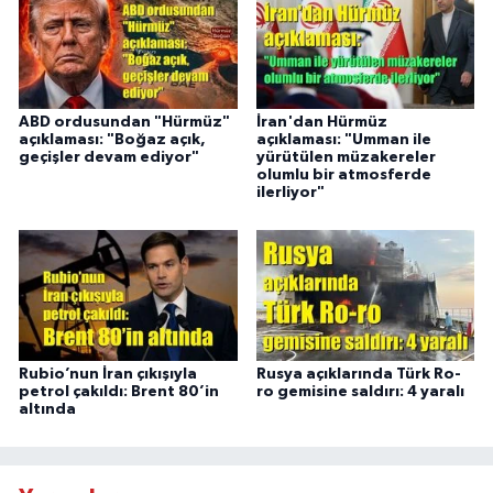
ABD ordusundan "Hürmüz"
İran'dan Hürmüz
açıklaması: "Boğaz açık,
açıklaması: "Umman ile
geçişler devam ediyor"
yürütülen müzakereler
olumlu bir atmosferde
ilerliyor"
Rubio’nun İran çıkışıyla
Rusya açıklarında Türk Ro-
petrol çakıldı: Brent 80’in
ro gemisine saldırı: 4 yaralı
altında