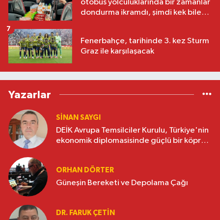
otobüs yolculuklarında bir zamanlar
dondurma ikramdı, şimdi kek bile
yok
7
Fenerbahçe, tarihinde 3. kez Sturm
Graz ile karşılaşacak
Yazarlar
SINAN SAYGI
DEİK Avrupa Temsilciler Kurulu, Türkiye'nin
ekonomik diplomasisinde güçlü bir köprü
oluşturuyor
ORHAN DÖRTER
Güneşin Bereketi ve Depolama Çağı
DR. FARUK ÇETİN