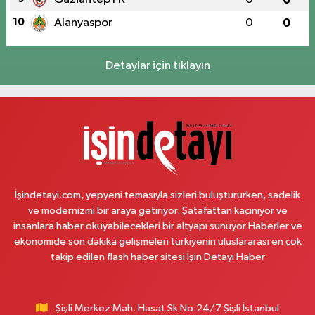
10
Alanyaspor
0
0
Armağan Eczanesi
Osmangazi Mahallesi Papatya Sokak 36B KIRAÇ YÜRÜYÜŞ YOLU BİM
KARŞISI
Detaylar için tıklayın
0 (212) 689 64 64
Yol Tarifi Al
Cansu Eczanesi
Tevfik Bey Mahallesi Mektep Sokak 1 B Armoni Park AVM yanı - Merkez
Caddesi durağı karşısı
0 (544) 112 54 34
Yol Tarifi Al
İşindetayi.com, yepyeni temasıyla sizleri buluştururken, sadelik
Saygın Eczanesi
ve modernizmi bir araya getiriyor. Şatafattan kaçınıyor ve
Örnek Mahallesi Hasan Çelebi Sokak 12 A EZGİ AVM ÜST SOKAĞI
insanlara haber okuyabilecekleri bir altyapı sunuyor.Haberler ve
ÖRNEK MH. MERKEZ CAMİ ALT SOKAĞI
ekonomide son dakika gelişmeleri türkiyenin uluslararası en çok
0 (216) 472 32 92
Yol Tarifi Al
takip edilen flash haber sitesi İşin Detayı Haber
Sağlık Eczanesi
Battalgazi Mahallesi Hamzalar Sokak No:4 8B SULTANBEYLİ DEVLET
Şişli Merkez Mah. Hasat Sk No:24/7 Şişli İstanbul