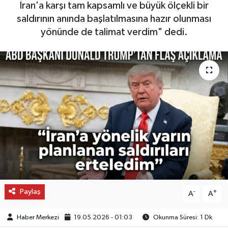
İran'a karşı tam kapsamlı ve büyük ölçekli bir
saldırının anında başlatılmasına hazır olunması
OTO DETAY
yönünde de talimat verdim" dedi.
SAĞLIK
SON DAKİKA
SPOR
FİNANS
Paylaş
-
+
A
A
Haber Merkezi
19.05.2026 - 01:03
Okunma Süresi: 1 Dk