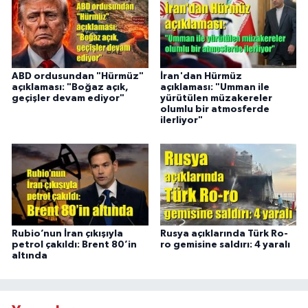
ABD ordusundan "Hürmüz"
İran'dan Hürmüz
açıklaması: "Boğaz açık,
açıklaması: "Umman ile
geçişler devam ediyor"
yürütülen müzakereler
olumlu bir atmosferde
ilerliyor"
Rubio’nun İran çıkışıyla
Rusya açıklarında Türk Ro-
petrol çakıldı: Brent 80’in
ro gemisine saldırı: 4 yaralı
altında