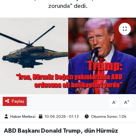
zorunda" dedi.
OTO DETAY
SAĞLIK
SON DAKİKA
SPOR
FİNANS
Paylaş
-
+
A
A
Haber Merkezi
10.06.2026 - 01:13
Okunma Süresi: 1 Dk
ABD Başkanı Donald Trump, dün Hürmüz