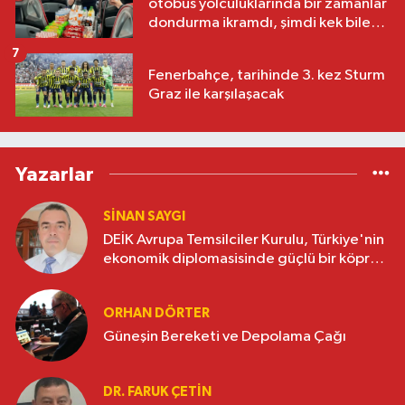
otobüs yolculuklarında bir zamanlar
dondurma ikramdı, şimdi kek bile
yok
7
Fenerbahçe, tarihinde 3. kez Sturm
Graz ile karşılaşacak
Yazarlar
SINAN SAYGI
DEİK Avrupa Temsilciler Kurulu, Türkiye'nin
ekonomik diplomasisinde güçlü bir köprü
oluşturuyor
ORHAN DÖRTER
Güneşin Bereketi ve Depolama Çağı
DR. FARUK ÇETİN