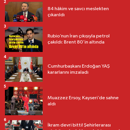
2
84 hâkim ve savcı meslekten
çıkarıldı
3
Rubio’nun İran çıkışıyla petrol
çakıldı: Brent 80’in altında
4
Cumhurbaşkanı Erdoğan YAŞ
kararlarını imzaladı
5
Muazzez Ersoy, Kayseri’de sahne
aldı
6
İkram devri bitti! Şehirlerarası