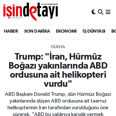
DÜNYA
Nöbetçi Eczaneler
HABER
SON DAKİKA
EKONOMİ
İŞ DÜNYASI
B
Eğitim
Hava Durumu
EKONOMİ
İstanbul Namaz Vakitleri
DÜNYA
Trump: "İran, Hürmüz
ENERJİ HABERİ
Trafik Durumu
Boğazı yakınlarında ABD
GAYRİMENKUL
Süper Lig Puan Durumu ve Fikstür
ordusuna ait helikopteri
vurdu"
HABER
Tüm Manşetler
ABD Başkanı Donald Trump, dün Hürmüz Boğazı
LOJİSTİK
Son Dakika Haberleri
yakınlarında düşen ABD ordusuna ait taarruz
helikopterinin İran tarafından vurulduğunu öne
MAGAZİN
Haber Arşivi
sürerek, "ABD bu saldırıya karşılık vermek