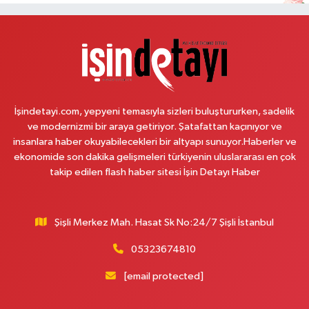
0 (212) 813 66 13
Yol Tarifi Al
Papatya Eczanesi
Petroliş Mahallesi Nirengi Sokak No:11 A Hüseyin Araç Sağlık Merkezi Yanı
Yavuz Selim Orta Okul Karşısı
0 (216) 755 14 15
Yol Tarifi Al
İşindetayi.com, yepyeni temasıyla sizleri buluştururken, sadelik
ve modernizmi bir araya getiriyor. Şatafattan kaçınıyor ve
Osman Eczanesi
insanlara haber okuyabilecekleri bir altyapı sunuyor.Haberler ve
Osmanağa Mahallesi Kuşdili Caddesi No:55 A
ekonomide son dakika gelişmeleri türkiyenin uluslararası en çok
takip edilen flash haber sitesi İşin Detayı Haber
0 (216) 784 30 99
Yol Tarifi Al
Burcu Eczanesi
Şişli Merkez Mah. Hasat Sk No:24/7 Şişli İstanbul
Veliefendi Mahallesi Çırpıcı Yolu B Sokak 1-B PİDEBANK AŞAĞISI
YAKAMOZ BÜFE KARŞISI
05323674810
0 (212) 679 28 65
Yol Tarifi Al
[email protected]
Çengelköy Meydan Eczanesi