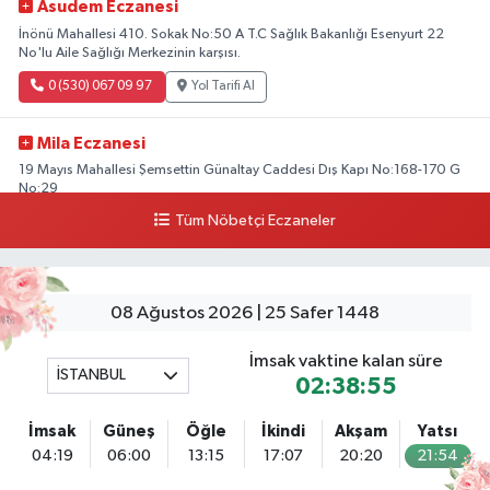
Asudem Eczanesi
İnönü Mahallesi 410. Sokak No:50 A T.C Sağlık Bakanlığı Esenyurt 22
No'lu Aile Sağlığı Merkezinin karşısı.
0 (530) 067 09 97
Yol Tarifi Al
Mila Eczanesi
19 Mayıs Mahallesi Şemsettin Günaltay Caddesi Dış Kapı No:168-170 G
No:29
Tüm Nöbetçi Eczaneler
0 (216) 514 23 73
Yol Tarifi Al
Kasımpaşa Eczanesi
Yahya Kahya Mahallesi Kasımpaşa Bostanı Sokak 18A Mutfak Ekipmanları
08 Ağustos 2026 | 25 Safer 1448
Satan Dükkanların Olduğu Caddede Denizbank'ın Karşısı, Albaraka'nın
Sokağında
İmsak vaktine kalan süre
İSTANBUL
0 (212) 253 77 44
Yol Tarifi Al
02:38:55
İmsak
Güneş
Öğle
İkindi
Akşam
Yatsı
3.İstanbul Eczanesi
04:19
06:00
13:15
17:07
20:20
21:54
Başakşehir Mahallesi Gazi Mustafa Kemal Bulvarı A101 market
yakınındaki diş kliniği ile emlak ofisi arasında bulunan köşe dükkanı