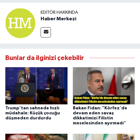
EDITÖR HAKKINDA
Haber Merkezi
Bunlar da ilginizi çekebilir
Trump’tan sahnede hızlı
Bakan Fidan: "Körfez'de
müdahale: Küçük çocuğu
devam eden savaş
düşmeden durdurdu
dikkatimizi Filistin
meselesinden ayırmadı"