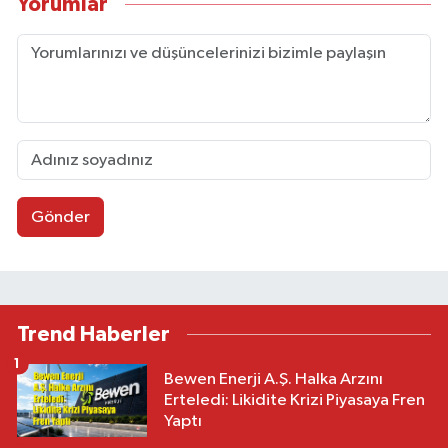
Yorumlar
Gönder
Trend Haberler
1
Bewen Enerji A.Ş. Halka Arzını
Erteledi: Likidite Krizi Piyasaya Fren
Yaptı