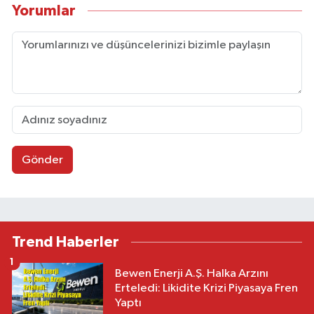
Yorumlar
Gönder
Trend Haberler
1
Bewen Enerji A.Ş. Halka Arzını
Erteledi: Likidite Krizi Piyasaya Fren
Yaptı