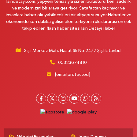
İşindetayi.com, yepyeni temasıyla sizleri buluştururken, sadelik
Pamuk Eczanesi
ve modernizmi bir araya getiriyor. Şatafattan kaçınıyor ve
Yunus Emre Mahallesi Veyselkaranı Caddesi 71 C ABİTLER DURAĞI
insanlara haber okuyabilecekleri bir altyapı sunuyor.Haberler ve
0 (216) 484 00 08
Yol Tarifi Al
ekonomide son dakika gelişmeleri türkiyenin uluslararası en çok
takip edilen flash haber sitesi İşin Detayı Haber
Nazan Eczanesi
Zübeyde Hanım Mahallesi 1280. Sokak No:10 ESKİ KARAKOL YAKINI -
ESKİ PTT YANI ZÜBEYDE HANIM AİLE SAĞLIĞI MERKEZİ KARŞISI
Şişli Merkez Mah. Hasat Sk No:24/7 Şişli İstanbul
0 (212) 419 24 18
Yol Tarifi Al
05323674810
Pera Eczanesi
[email protected]
Mimar Sinan Mahallesi Selçukhan Caddesi 267A MİMAR SİNAN SAĞLIK
OCAĞI YANI,SELÇUKHAN CADDE ÜZERİ,AYTOP GIDA ARKA ÇIKIŞ
KAPIDAN AŞAĞI YOLDA
0 (216) 755 01 02
Yol Tarifi Al
Kağıthane Sağlık Eczanesi
Nurtepe Mahallesi Şehit Mustafa Burcu Caddesi 27A
0 (212) 243 17 77
Yol Tarifi Al
Nöbetçi Eczaneler
Hava Durumu