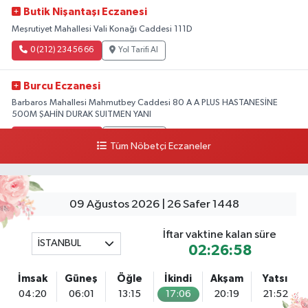
Butik Nişantaşı Eczanesi
Meşrutiyet Mahallesi Vali Konağı Caddesi 111D
0 (212) 234 56 66
Yol Tarifi Al
Burcu Eczanesi
Barbaros Mahallesi Mahmutbey Caddesi 80 A A PLUS HASTANESİNE
500M ŞAHİN DURAK SUITMEN YANI
0 (212) 552 25 29
Yol Tarifi Al
Tüm Nöbetçi Eczaneler
Tuna Tillo Eczanesi
Akşemsettin Mahallesi Akdeniz Caddesi No:12 A 41.01948179055185,
28.946705949073934
09 Ağustos 2026 | 26 Safer 1448
0 (212) 635 03 83
Yol Tarifi Al
İftar vaktine kalan süre
İSTANBUL
02:26:57
Tersane İstanbul Eczanesi
Camiikebir Mahallesi Taşkızak Tersanesi Caddesi 6 6B Tersane İstanbul
İmsak
Güneş
Öğle
İkindi
Akşam
Yatsı
içerisi ama yol üzerinde
04:20
06:01
13:15
17:06
20:19
21:52
0 (533) 395 65 65
Yol Tarifi Al