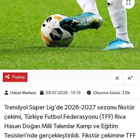
OTO DETAY
SAĞLIK
SON DAKİKA
SPOR
FİNANS
Paylaş
-
+
A
A
Haber Merkezi
09.07.2026 - 15:19
Okunma Süresi: 3 Dk
Trendyol Süper Lig’de 2026-2027 sezonu fikstür
çekimi, Türkiye Futbol Federasyonu (TFF) Riva
Hasan Doğan Milli Takımlar Kamp ve Eğitim
Tesisleri’nde gerçekleştirildi. Fikstür çekimine TFF