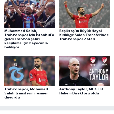
Muhammed Salah,
Beşiktaş’ın Büyük Hayal
Trabzonspor için İstanbul’a
Kırıklığı: Salah Transferinde
geldi Trabzon şehri
Trabzonspor Zaferi
karşılama için heyecanla
bekliyor.
Trabzonspor, Mohamed
Anthony Taylor, MHK Elit
Salah transferini resmen
Hakem Direktörü oldu
duyurdu