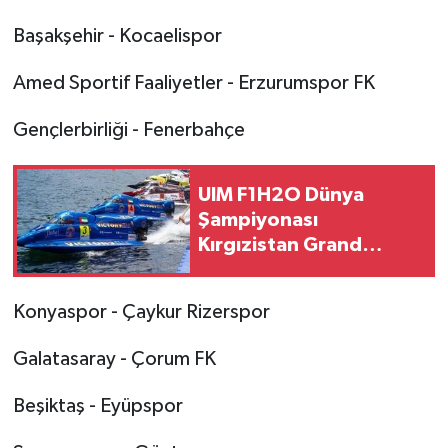
Başakşehir - Kocaelispor
Amed Sportif Faaliyetler - Erzurumspor FK
Gençlerbirliği - Fenerbahçe
UIM F1H2O Dünya
Şampiyonası
Kırgızistan Grand
Prix'si yarın başlayacak
Konyaspor - Çaykur Rizerspor
Galatasaray - Çorum FK
Beşiktaş - Eyüpspor