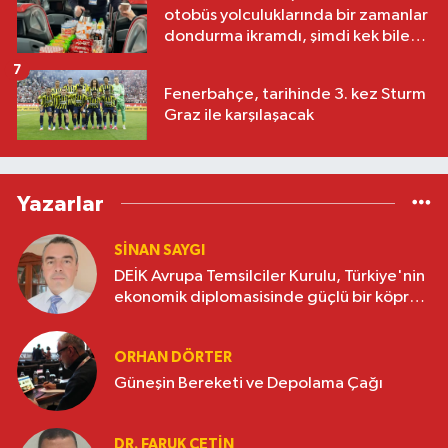
otobüs yolculuklarında bir zamanlar
dondurma ikramdı, şimdi kek bile
yok
7
Fenerbahçe, tarihinde 3. kez Sturm
Graz ile karşılaşacak
Yazarlar
SINAN SAYGI
DEİK Avrupa Temsilciler Kurulu, Türkiye'nin
ekonomik diplomasisinde güçlü bir köprü
oluşturuyor
ORHAN DÖRTER
Güneşin Bereketi ve Depolama Çağı
DR. FARUK ÇETİN