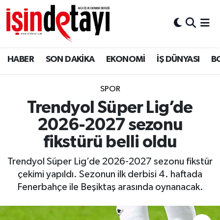
DÜNYA
Nöbetçi Eczaneler
HABER
SON DAKİKA
EKONOMİ
İŞ DÜNYASI
B
Eğitim
Hava Durumu
EKONOMİ
İstanbul Namaz Vakitleri
SPOR
Trendyol Süper Lig’de
ENERJİ HABERİ
Trafik Durumu
2026-2027 sezonu
GAYRİMENKUL
Süper Lig Puan Durumu ve Fikstür
fikstürü belli oldu
Trendyol Süper Lig’de 2026-2027 sezonu fikstür
HABER
Tüm Manşetler
çekimi yapıldı. Sezonun ilk derbisi 4. haftada
Fenerbahçe ile Beşiktaş arasında oynanacak.
LOJİSTİK
Son Dakika Haberleri
MAGAZİN
Haber Arşivi