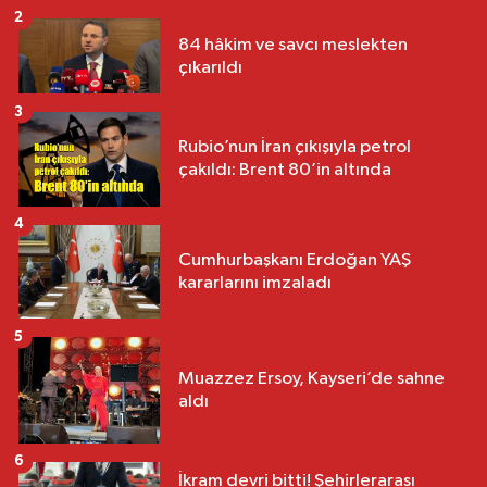
2
84 hâkim ve savcı meslekten
çıkarıldı
3
Rubio’nun İran çıkışıyla petrol
çakıldı: Brent 80’in altında
4
Cumhurbaşkanı Erdoğan YAŞ
kararlarını imzaladı
5
Muazzez Ersoy, Kayseri’de sahne
aldı
6
İkram devri bitti! Şehirlerarası