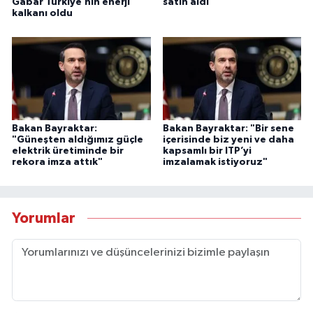
Gabar Türkiye’nin enerji
satın aldı
kalkanı oldu
Bakan Bayraktar:
Bakan Bayraktar: "Bir sene
"Güneşten aldığımız güçle
içerisinde biz yeni ve daha
elektrik üretiminde bir
kapsamlı bir ITP’yi
rekora imza attık"
imzalamak istiyoruz"
Yorumlar