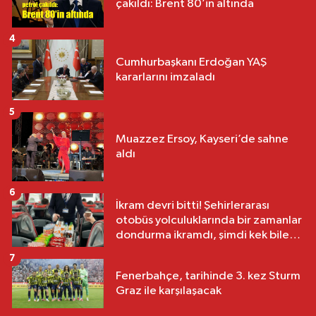
çakıldı: Brent 80’in altında
4
Cumhurbaşkanı Erdoğan YAŞ
kararlarını imzaladı
5
Muazzez Ersoy, Kayseri’de sahne
aldı
6
İkram devri bitti! Şehirlerarası
otobüs yolculuklarında bir zamanlar
dondurma ikramdı, şimdi kek bile
yok
7
Fenerbahçe, tarihinde 3. kez Sturm
Graz ile karşılaşacak