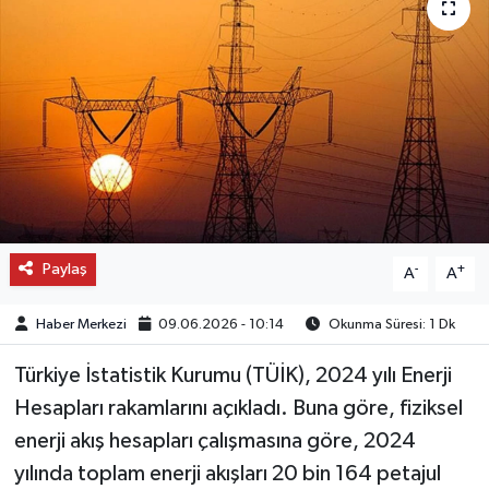
OTO DETAY
SAĞLIK
SON DAKİKA
SPOR
FİNANS
Paylaş
-
+
A
A
Haber Merkezi
09.06.2026 - 10:14
Okunma Süresi: 1 Dk
Türkiye İstatistik Kurumu (TÜİK), 2024 yılı Enerji
Hesapları rakamlarını açıkladı. Buna göre, fiziksel
enerji akış hesapları çalışmasına göre, 2024
yılında toplam enerji akışları 20 bin 164 petajul