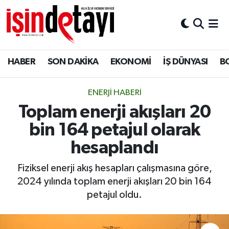
DÜNYA
Nöbetçi Eczaneler
HABER
SON DAKİKA
EKONOMİ
İŞ DÜNYASI
B
Eğitim
Hava Durumu
EKONOMİ
İstanbul Namaz Vakitleri
ENERJİ HABERİ
Toplam enerji akışları 20
ENERJİ HABERİ
Trafik Durumu
bin 164 petajul olarak
GAYRİMENKUL
Süper Lig Puan Durumu ve Fikstür
hesaplandı
Fiziksel enerji akış hesapları çalışmasına göre,
HABER
Tüm Manşetler
2024 yılında toplam enerji akışları 20 bin 164
petajul oldu.
LOJİSTİK
Son Dakika Haberleri
MAGAZİN
Haber Arşivi