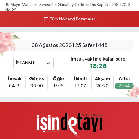
19 Mayıs Mahallesi Şemsettin Günaltay Caddesi Dış Kapı No:168-170 G
No:29
Tüm Nöbetçi Eczaneler
0 (216) 514 23 73
Yol Tarifi Al
Kasımpaşa Eczanesi
Yahya Kahya Mahallesi Kasımpaşa Bostanı Sokak 18A Mutfak Ekipmanları
08 Ağustos 2026 | 25 Safer 1448
Satan Dükkanların Olduğu Caddede Denizbank'ın Karşısı, Albaraka'nın
Sokağında
İmsak vaktine kalan süre
İSTANBUL
0 (212) 253 77 44
Yol Tarifi Al
18:26
İmsak
Güneş
Öğle
İkindi
Akşam
Yatsı
3.İstanbul Eczanesi
04:19
06:00
13:15
17:07
20:20
21:54
Başakşehir Mahallesi Gazi Mustafa Kemal Bulvarı A101 market
yakınındaki diş kliniği ile emlak ofisi arasında bulunan köşe dükkanı
0 (212) 813 66 13
Yol Tarifi Al
Papatya Eczanesi
Petroliş Mahallesi Nirengi Sokak No:11 A Hüseyin Araç Sağlık Merkezi Yanı
Yavuz Selim Orta Okul Karşısı