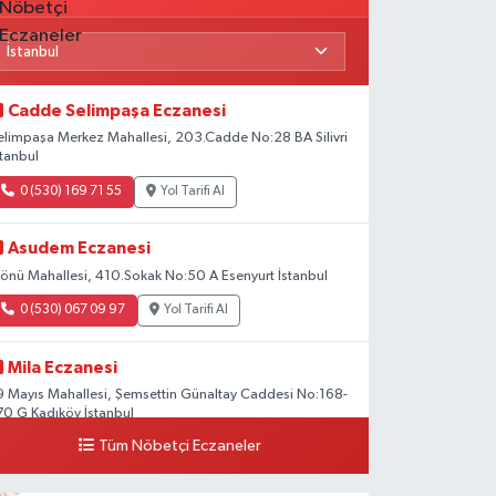
Cadde Selimpaşa Eczanesi
elimpaşa Merkez Mahallesi, 203.Cadde No:28 BA Silivri
stanbul
0 (530) 169 71 55
Yol Tarifi Al
Asudem Eczanesi
nönü Mahallesi, 410.Sokak No:50 A Esenyurt İstanbul
0 (530) 067 09 97
Yol Tarifi Al
Mila Eczanesi
9 Mayıs Mahallesi, Şemsettin Günaltay Caddesi No:168-
70 G Kadıköy İstanbul
Tüm Nöbetçi Eczaneler
0 (216) 514 23 73
Yol Tarifi Al