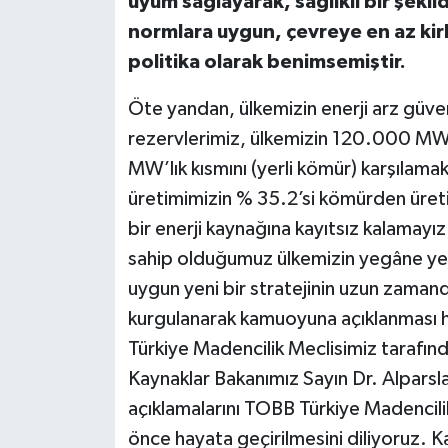
uyum sağlayarak, sağlıklı bir şekil
normlara uygun, çevreye en az kirli
politika olarak benimsemiştir.
Öte yandan, ülkemizin enerji arz güvenl
rezervlerimiz, ülkemizin 120.000 MW’ı
MW’lık kısmını (yerli kömür) karşılama
üretimimizin % 35.2’si kömürden üret
bir enerji kaynağına kayıtsız kalamay
sahip olduğumuz ülkemizin yegâne yeralt
uygun yeni bir stratejinin uzun zamand
kurgulanarak kamuoyuna açıklanması
Türkiye Madencilik Meclisimiz tarafında
Kaynaklar Bakanımız Sayın Dr. Alparslan
açıklamalarını TOBB Türkiye Madencilik
önce hayata geçirilmesini diliyoruz. 