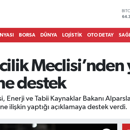
DO
47,
EU
55,
STE
ÜNYASI
BORSA
DÜNYA
LOJİSTİK
OTO DETAY
SAĞ
64,
GRA
657
BİS
lik Meclisi’nden 
13.
BIT
64.
ne destek
, Enerji ve Tabii Kaynaklar Bakanı Alparsl
ine ilişkin yaptığı açıklamaya destek verdi.