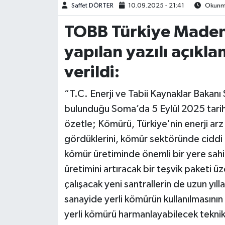
Saffet DÖRTER
10.09.2025 - 21:41
Okunma
TOBB Türkiye Madenc
yapılan yazılı açıkl
verildi:
“T.C. Enerji ve Tabii Kaynaklar Bakanı
bulunduğu Soma’da 5 Eylül 2025 tarih
özetle; Kömürü, Türkiye'nin enerji arz 
gördüklerini, kömür sektöründe ciddi
kömür üretiminde önemli bir yere sahip
üretimini artıracak bir teşvik paketi üze
çalışacak yeni santrallerin de uzun yıl
sanayide yerli kömürün kullanılmasının 
yerli kömürü harmanlayabilecek teknik k