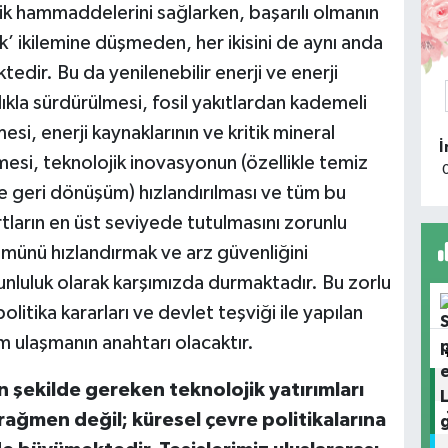
ik hammaddelerini sağlarken, başarılı olmanın
O
ik’ ikilemine düşmeden, her ikisini de aynı anda
G
edir. Bu da yenilenebilir enerji ve enerji
ılıkla sürdürülmesi, fosil yakıtlardan kademeli
mesi, enerji kaynaklarının ve kritik mineral
O
lmesi, teknolojik inovasyonun (özellikle temiz
G
e geri dönüşüm) hızlandırılması ve tüm bu
tların en üst seviyede tutulmasını zorunlu
ümünü hızlandırmak ve arz güvenliğini
runluluk olarak karşımızda durmaktadır. Bu zorlu
M
B
 politika kararları ve devlet teşviği ile yapılan
im ulaşmanın anahtarı olacaktır.
şekilde gereken teknolojik yatırımları
Y
ağmen değil; küresel çevre politikalarına
A