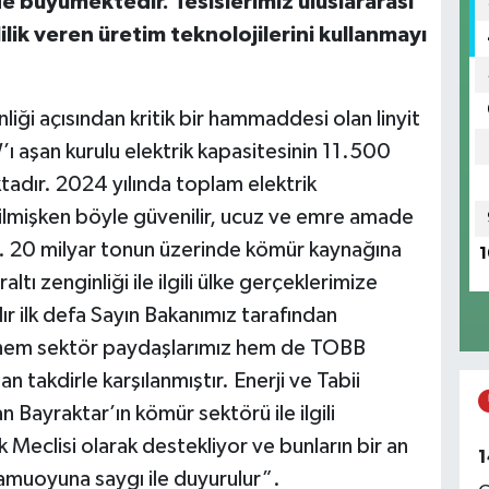
de büyümektedir. Tesislerimiz uluslararası
lik veren üretim teknolojilerini kullanmayı
B
3
iği açısından kritik bir hammaddesi olan linyit
 aşan kurulu elektrik kapasitesinin 11.500
ktadır. 2024 yılında toplam elektrik
ilmişken böyle güvenilir, ucuz ve emre amade
P
ız. 20 milyar tonun üzerinde kömür kaynağına
1
ı zenginliği ile ilgili ülke gerçeklerimize
ır ilk defa Sayın Bakanımız tarafından
O
 hem sektör paydaşlarımız hem de TOBB
İ
n takdirle karşılanmıştır. Enerji ve Tabii
 Bayraktar’ın kömür sektörü ile ilgili
 Meclisi olarak destekliyor ve bunların bir an
1
Kamuoyuna saygı ile duyurulur”.
V