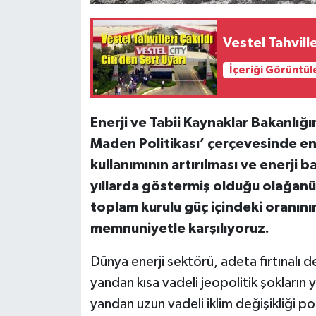
Vestel Tahville
İçeriği Görüntül
Enerji ve Tabii Kaynaklar Bakanlığın
Maden Politikası’ çerçevesinde ene
kullanımının artırılması ve enerji 
yıllarda göstermiş olduğu olağanüs
toplam kurulu güç içindeki oranın
memnuniyetle karşılıyoruz.
Dünya enerji sektörü, adeta fırtınalı d
yandan kısa vadeli jeopolitik şokların ya
yandan uzun vadeli iklim değişikliği p