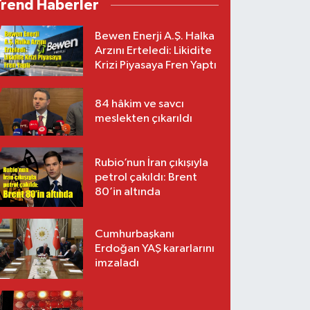
Trend Haberler
Bewen Enerji A.Ş. Halka
Arzını Erteledi: Likidite
Krizi Piyasaya Fren Yaptı
84 hâkim ve savcı
meslekten çıkarıldı
Rubio’nun İran çıkışıyla
petrol çakıldı: Brent
80’in altında
Cumhurbaşkanı
Erdoğan YAŞ kararlarını
imzaladı