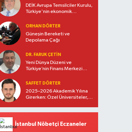
DEİK Avrupa Temsilciler Kurulu,
Türkiye'nin ekonomik
diplomasisinde güçlü bir köprü
oluşturuyor
ORHAN DÖRTER
Güneşin Bereketi ve
Depolama Çağı
DR. FARUK ÇETİN
Yeni Dünya Düzeni ve
Türkiye’nin Finans Merkezi
Stratejisi
SAFFET DÖRTER
2025–2026 Akademik Yılına
Girerken: Özel Üniversiteler,
Kayıtlar ve Eğitimde Yeni
Beklentiler
İstanbul Nöbetçi Eczaneler