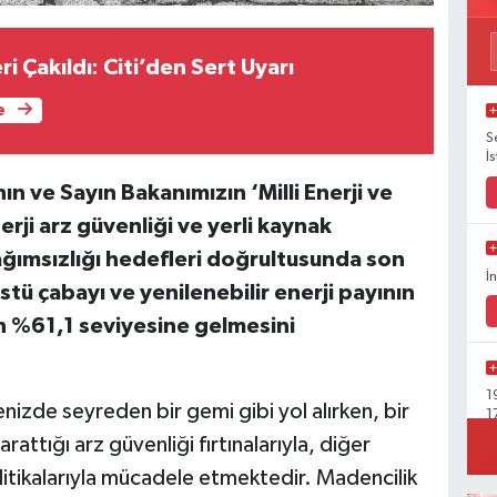
ri Çakıldı: Citi’den Sert Uyarı
e
S
İ
ın ve Sayın Bakanımızın ‘Milli Enerji ve
rji arz güvenliği ve yerli kaynak
bağımsızlığı hedefleri doğrultusunda son
İ
tü çabayı ve yenilenebilir enerji payının
ın %61,1 seviyesine gelmesini
1
enizde seyreden bir gemi gibi yol alırken, bir
1
rattığı arz güvenliği fırtınalarıyla, diğer
olitikalarıyla mücadele etmektedir. Madencilik