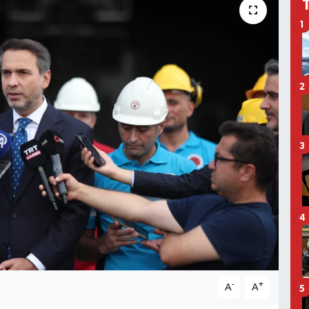
1
2
3
4
-
+
A
A
5