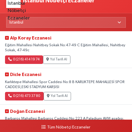
İstanbul Nöbetçi Eczaneler
Alp Koray Eczanesi
Eğitim Mahallesi Nahitbey Sokak No:47-49 C Eğitim Mahallesi, Nahitbey
Sokak, 47-49c
0 (216) 414 19 74
Yol Tarifi Al
Dicle Eczanesi
Karlıktepe Mahallesi Spor Caddesi No:8 B KARLIKTEPE MAHALLESİ SPOR
CADDESİ,ESKİ STADYUM KARŞISI
0 (216) 473 37 80
Yol Tarifi Al
Doğan Eczanesi
Barbaros Mahallesi Barbaros Caddesi No:223 A Paladium AVM aşağısı,
Mersinli Ciğerci Apo ve 32. Noter arası
Tüm Nöbetçi Eczaneler