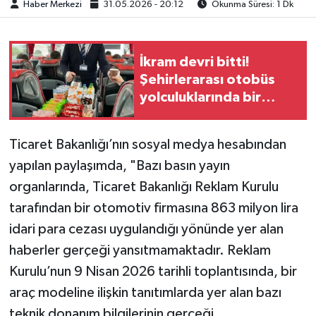
Haber Merkezi
31.05.2026 - 20:12
Okunma Süresi: 1 Dk
İkram devri bitti!
Şehirlerarası otobüs
yolculuklarında bir
zamanlar dondurma
ikramdı, şimdi kek bile
Ticaret Bakanlığı’nın sosyal medya hesabından
yok
yapılan paylaşımda, "Bazı basın yayın
organlarında, Ticaret Bakanlığı Reklam Kurulu
tarafından bir otomotiv firmasına 863 milyon lira
idari para cezası uygulandığı yönünde yer alan
haberler gerçeği yansıtmamaktadır. Reklam
Kurulu’nun 9 Nisan 2026 tarihli toplantısında, bir
araç modeline ilişkin tanıtımlarda yer alan bazı
teknik donanım bilgilerinin gerçeği