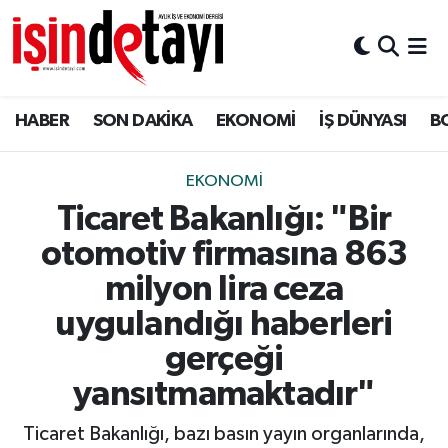
DÜNYA
Nöbetçi Eczaneler
HABER
SON DAKİKA
EKONOMİ
İŞ DÜNYASI
B
Eğitim
Hava Durumu
EKONOMİ
İstanbul Namaz Vakitleri
EKONOMİ
Ticaret Bakanlığı: "Bir
ENERJİ HABERİ
Trafik Durumu
otomotiv firmasına 863
GAYRİMENKUL
Süper Lig Puan Durumu ve Fikstür
milyon lira ceza
uygulandığı haberleri
HABER
Tüm Manşetler
gerçeği
LOJİSTİK
Son Dakika Haberleri
yansıtmamaktadır"
Ticaret Bakanlığı, bazı basın yayın organlarında,
MAGAZİN
Haber Arşivi