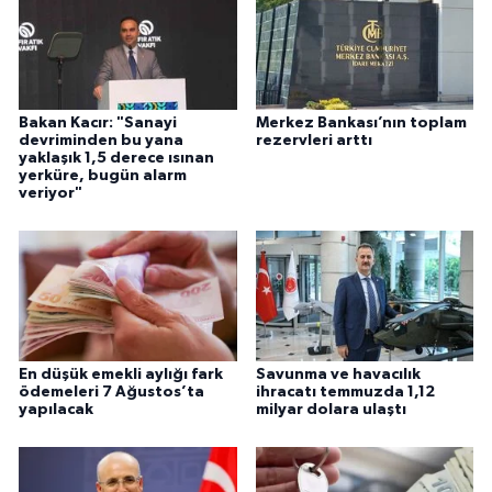
Bakan Kacır: "Sanayi
Merkez Bankası’nın toplam
devriminden bu yana
rezervleri arttı
yaklaşık 1,5 derece ısınan
yerküre, bugün alarm
veriyor"
En düşük emekli aylığı fark
Savunma ve havacılık
ödemeleri 7 Ağustos’ta
ihracatı temmuzda 1,12
yapılacak
milyar dolara ulaştı