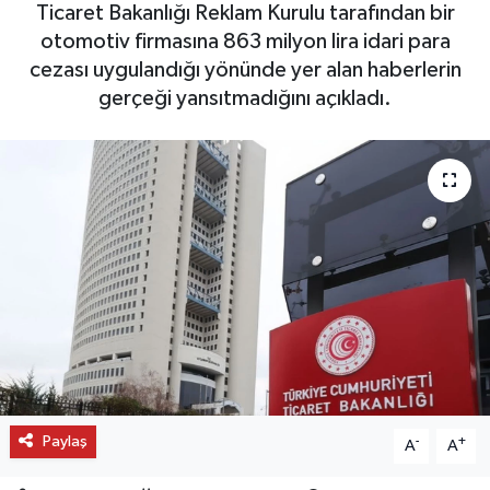
Ticaret Bakanlığı Reklam Kurulu tarafından bir
OTO DETAY
otomotiv firmasına 863 milyon lira idari para
cezası uygulandığı yönünde yer alan haberlerin
SAĞLIK
gerçeği yansıtmadığını açıkladı.
SON DAKİKA
SPOR
FİNANS
Paylaş
-
+
A
A