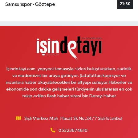
Samsunspor - Göztepe
21:30
Ülker Eczanesi
Mevlana Mahallesi Hürriyet Caddesi 10B Innovia 1. Etap Yolu Üzeri
Öğretmenler Sitesi ve Albayrak Cami yanı, Güzelyurt 2 Nolu ASM Karşısı,
Lotuslar Binası
0 (212) 852 91 96
Yol Tarifi Al
Çemberlitaş Eczanesi
Binbirdirek Mahallesi Peykane Caddesi 25 A
İşindetayi.com, yepyeni temasıyla sizleri buluştururken, sadelik
0 (212) 590 90 09
Yol Tarifi Al
ve modernizmi bir araya getiriyor. Şatafattan kaçınıyor ve
insanlara haber okuyabilecekleri bir altyapı sunuyor.Haberler ve
Naciye Eczanesi
ekonomide son dakika gelişmeleri türkiyenin uluslararası en çok
Esentepe Mahallesi 2388. Sokak 8 A 38 NOLU ASM YANI - ESENTEPE
takip edilen flash haber sitesi İşin Detayı Haber
MERKEZ CAMİNİN ORDAKİ GÜVEN KASABIN KARŞI SOKAĞINDA
0 (552) 156 57 58
Yol Tarifi Al
Şişli Merkez Mah. Hasat Sk No:24/7 Şişli İstanbul
Tozkoparan Eczanesi
05323674810
Mehmet Nesih Özmen Mahallesi Zeki Sokak No:28 A MEVLANA FIRININ
YAN DÜKKANI