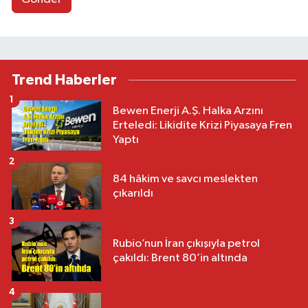
Trend Haberler
1
Bewen Enerji A.Ş. Halka Arzını
Erteledi: Likidite Krizi Piyasaya Fren
Yaptı
2
84 hâkim ve savcı meslekten
çıkarıldı
3
Rubio’nun İran çıkışıyla petrol
çakıldı: Brent 80’in altında
4