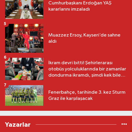
Cumhurbaşkanı Erdoğan YAŞ
kararlarını imzaladı
5
Muazzez Ersoy, Kayseri’de sahne
aldı
6
İkram devri bitti! Şehirlerarası
otobüs yolculuklarında bir zamanlar
dondurma ikramdı, şimdi kek bile
yok
7
Fenerbahçe, tarihinde 3. kez Sturm
Graz ile karşılaşacak
Yazarlar